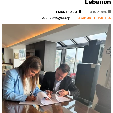
Lebanon
Corporate
Advertise
1 MONTH AGO
08 JULY 2026
SOURCE:
tayyar.org
LEBANON
POLITICS
Contact
FPM
Services
Horoscope
Polls
Jobs
Writers
Legal
Privacy Policy
Terms Of Use
Cookies Policy