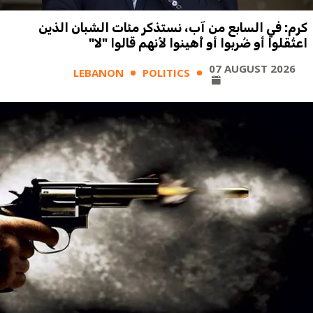
كرم: في السابع من آب، نستذكر مئات الشبان الذين
اعتُقلوا أو ضُربوا أو أُهينوا لأنهم قالوا "لا"
07 AUGUST 2026
LEBANON
POLITICS