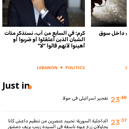
ي داخل سوق
كرم: في السابع من آب، نستذكر مئات
الشبان الذين اعتُقلوا أو ضُربوا أو
أُهينوا لأنهم قالوا "لا"
LEBANON
POLITICS
L
Just in
:48
23
تفجير اسرائيلي في حولا
:37
23
الداخلية السورية: تحييد عنصرين من تنظيم داعش كانا
يحاولان زرع عبوة ناسفة في السيدة زينب بريف دمشق