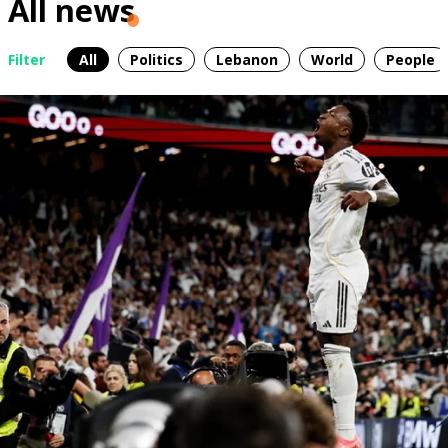
All news
Filter
All
Politics
Lebanon
World
People