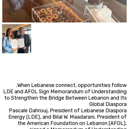
Subscribe to the newsletter
TTV
Download the app
TTV Plus
When Lebanese connect, opportunities follow.
LDE and AFOL Sign Memorandum of Understanding
to Strengthen the Bridge Between Lebanon and Its
© 2025. All Rights Reserved. By
Koein
Global Diaspora
Pascale Dahrouj, President of Lebanese Diaspora
Energy (LDE), and Bilal W. Maadarani, President of
the American Foundation on Lebanon (AFOL),