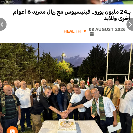
بـ24 مليون يورو.. فينيسيوس مع ريال مدريد 6 أعوام
أخرى وللأبد
08 AUGUST 2026
HEALTH