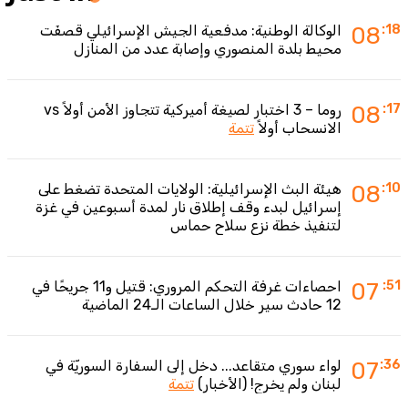
:18
08
الوكالة الوطنية: مدفعية الجيش الإسرائيلي قصفَت
محيط بلدة المنصوري وإصابة عدد من المنازل
:17
08
روما – 3 اختبار لصيغة أميركية تتجاوز الأمن أولاً vs
الانسحاب أولاً
تتمة
:10
08
هيئة البث الإسرائيلية: الولايات المتحدة تضغط على
إسرائيل لبدء وقف إطلاق نار لمدة أسبوعين في غزة
لتنفيذ خطة نزع سلاح حماس
:51
07
احصاءات غرفة التحكم المروري: قتيل و11 جريحًا في
12 حادث سير خلال الساعات الـ24 الماضية
:36
07
لواء سوري متقاعد... دخل إلى السفارة السوريّة في
لبنان ولم يخرج! (الأخبار)
تتمة