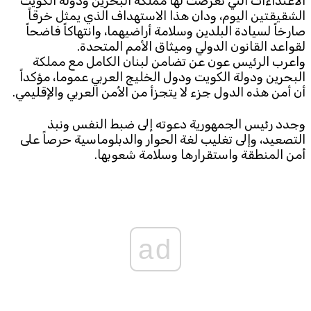
الاعتداءات التي تعرضت لها مملكة البحرين ودولة الكويت
الشقيقتين اليوم، ودان هذا الاستهداف الذي يمثل خرقاً
Subscribe to the newsletter
صارخاً لسيادة البلدين وسلامة أراضيهما، وانتهاكاً فاضحاً
لقواعد القانون الدولي وميثاق الأمم المتحدة.
واعرب الرئيس عون عن تضامن لبنان الكامل مع مملكة
البحرين ودولة الكويت ودول الخليج العربي عموما، مؤكداً
أن أمن هذه الدول جزء لا يتجزأ من الأمن العربي والإقليمي.
وجدد رئيس الجمهورية دعوته إلى ضبط النفس ونبذ
التصعيد، وإلى تغليب لغة الحوار والدبلوماسية حرصاً على
أمن المنطقة واستقرارها وسلامة شعوبها.
TTV
Download the app
TTV Plus
© 2025. All Rights Reserved. By
Koein
ad