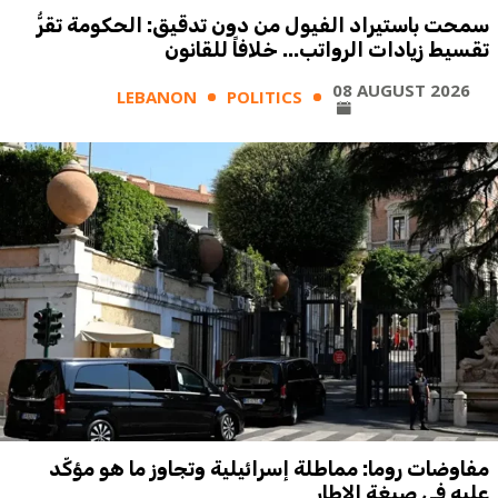
سمحت باستيراد الفيول من دون تدقيق: الحكومة تقرُّ
تقسيط زيادات الرواتب... خلافاً للقانون
08 AUGUST 2026
LEBANON
POLITICS
مفاوضات روما: مماطلة إسرائيلية وتجاوز ما هو مؤكّد
عليه في صيغة الإطار