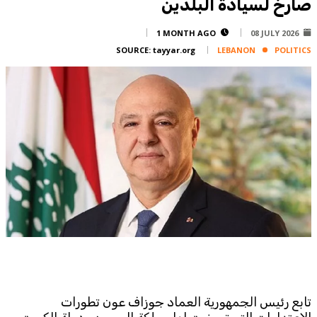
صارخ لسيادة البلدين
Corporate
Advertise
1 MONTH AGO
08 JULY 2026
SOURCE:
tayyar.org
LEBANON
POLITICS
Contact
FPM
Services
Horoscope
Polls
Jobs
Writers
Legal
Privacy Policy
Terms Of Use
Cookies Policy
تابع رئيس الجمهورية العماد جوزاف عون تطورات