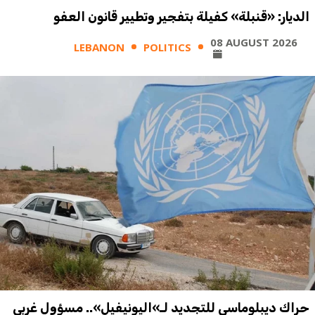
الديار: «قنبلة» كفيلة بتفجير وتطيير قانون العفو
08 AUGUST 2026
LEBANON
POLITICS
حراك ديبلوماسي للتجديد لـ»اليونيفيل».. مسؤول غربي