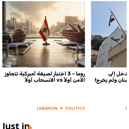
 دخل إلى
روما – 3 اختبار لصيغة أميركية تتجاوز
لبنان ولم يخرج!
الأمن أولاً vs الانسحاب أولاً
LEBANON
POLITICS
L
Just in