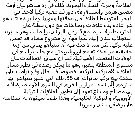
الملاحة وحرية التجارة البحرية، ذلكَ في رد مباشر على أزمة
مضيق هرمز، واستباق لأي دور قد تلعبه تركيا لاحقاً في
البحر المتوسط انطلاقاً من علاقتها بسوريا. وما يريده نتنياهو
هو إعادة بناء علاقات وتحالفات مع دول مطلة على
المتوسط، ولا سيما مع قبرص، اليونان، وإيطاليا، وهو ما يريد
استجلاب لبنان إليه، لمواجهة أي مشروع مضاد قد تعمل
عليه تركيا. لكن مما لا شك فيه أن نتنياهو يعاني من أزمة
حقيقية من علاقاته مع أوروبا، وحتى مع جانب واسع في
الولايات المتحدة الأميركية، كما أن سياق التحالفات على
مستوى المنطقة يتغير، وهو ما يمكن رصده في تطور مسار
العلاقة الأميركية التركية، خصوصاً في حال وقع ترامب على
صفقة بيع تركيا طائرات أف 35، تلكَ التي اعتبر نتنياهو أنها
ستؤدي إلى نسف موازين القوى في الشرق الأوسط، إضافة
إلى مصالح ومساعٍ تقود إلى تطوير العلاقات التركية
الأوروبية، والتركية الخليجية، وهذا طبعاً سيكون له انعكاسه
على وضعَي لبنان وسوريا.