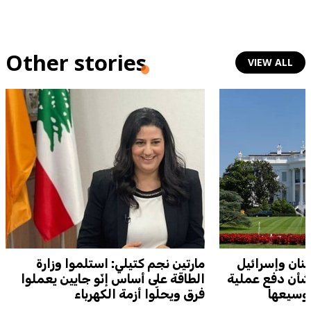
Other stories
VIEW ALL
بنان وإسرائيل
مارتين نجم كتيلي: استلموا وزارة
بشأن دفع عملية
الطاقة على أساس إنّو جايين يعملوا
توسيعها
فرق ويحلّوا أزمة الكهرباء