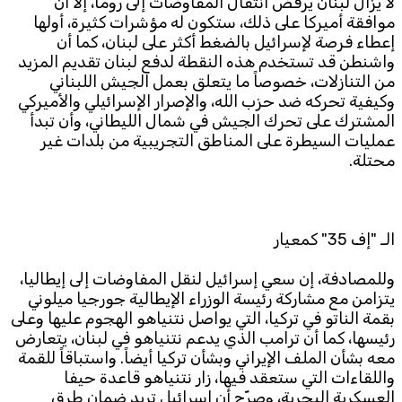
لا يزال لبنان يرفض انتقال المفاوضات إلى روما، إلا أن
موافقة أميركا على ذلك، ستكون له مؤشرات كثيرة، أولها
إعطاء فرصة لإسرائيل بالضغط أكثر على لبنان، كما أن
واشنطن قد تستخدم هذه النقطة لدفع لبنان تقديم المزيد
من التنازلات، خصوصاً ما يتعلق بعمل الجيش اللبناني
وكيفية تحركه ضد حزب الله، والإصرار الإسرائيلي والأميركي
المشترك على تحرك الجيش في شمال الليطاني، وأن تبدأ
عمليات السيطرة على المناطق التجريبية من بلدات غير
محتلة.
الـ "إف 35" كمعيار
وللمصادفة، إن سعي إسرائيل لنقل المفاوضات إلى إيطاليا،
يتزامن مع مشاركة رئيسة الوزراء الإيطالية جورجيا ميلوني
بقمة الناتو في تركيا، التي يواصل نتنياهو الهجوم عليها وعلى
رئيسها، كما أن ترامب الذي يدعم نتنياهو في لبنان، يتعارض
معه بشأن الملف الإيراني وبشأن تركيا أيضاً. واستباقاً للقمة
واللقاءات التي ستعقد فيها، زار نتنياهو قاعدة حيفا
العسكرية البحرية، وصرّح أن إسرائيل تريد ضمان طرق