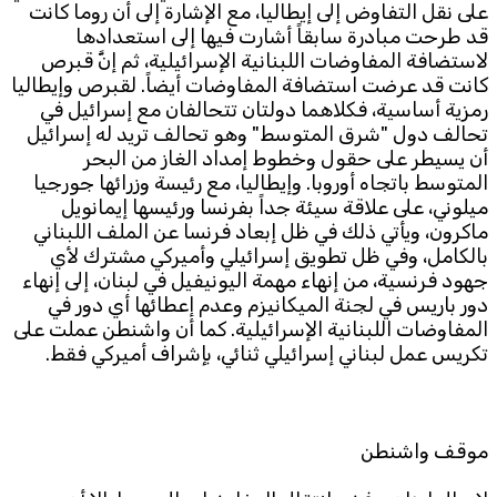
على نقل التفاوض إلى إيطاليا، مع الإشارة إلى أن روما كانت
قد طرحت مبادرة سابقاً أشارت فيها إلى استعدادها
لاستضافة المفاوضات اللبنانية الإسرائيلية، ثم إنَّ قبرص
كانت قد عرضت استضافة المفاوضات أيضاً. لقبرص وإيطاليا
رمزية أساسية، فكلاهما دولتان تتحالفان مع إسرائيل في
تحالف دول "شرق المتوسط" وهو تحالف تريد له إسرائيل
أن يسيطر على حقول وخطوط إمداد الغاز من البحر
المتوسط باتجاه أوروبا. وإيطاليا، مع رئيسة وزرائها جورجيا
ميلوني، على علاقة سيئة جداً بفرنسا ورئيسها إيمانويل
ماكرون، ويأتي ذلك في ظل إبعاد فرنسا عن الملف اللبناني
بالكامل، وفي ظل تطويق إسرائيلي وأميركي مشترك لأي
جهود فرنسية، من إنهاء مهمة اليونيفيل في لبنان، إلى إنهاء
دور باريس في لجنة الميكانيزم وعدم إعطائها أي دور في
المفاوضات اللبنانية الإسرائيلية. كما أن واشنطن عملت على
تكريس عمل لبناني إسرائيلي ثنائي، بإشراف أميركي فقط.
موقف واشنطن