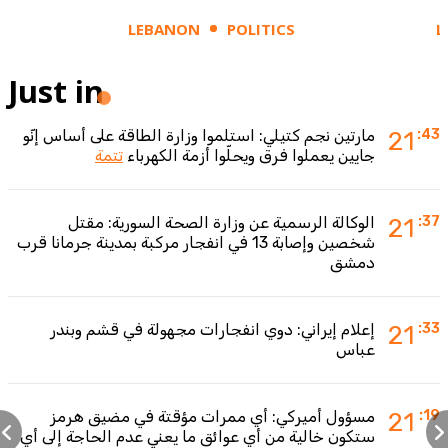
LEBANON
POLITICS
L
Just in
:43
21
مارتين نجم كتيلي: استلموا وزارة الطاقة على أساس إنّو
جايين يعملوا فرق ويحلّوا أزمة الكهرباء
تتمة
:37
21
الوكالة الرسمية عن وزارة الصحة السورية: مقتل
شخصين وإصابة 13 في انفجار مركبة بمدينة جرمانا قرب
دمشق
:33
21
إعلام إيراني: دوي انفجارات مجهولة في قشم وبندر
عباس
:19
21
مسؤول أميركي: أي ممرات مؤقتة في مضيق هرمز
ستكون خالية من أي عوائق ما يعني عدم الحاجة إلى أي