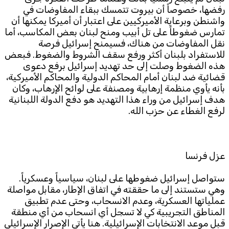
رفضها، خصوصاً أن بيروت تتمسك ببقاء المفاوضات في
واشنطن وبرعاية الأميركيين على اعتبار أن أميركا يمكنها أن
تمارس ضغوطاً على تل أبيب ومنح لبنان بعض المكاسب، أما
نقل المفاوضات من هناك، فسيمنح إسرائيل فرصة
للاستفراد بلبنان أكثر ورفع سقف الشروط والضغوط. فبعض
هذه الضغوط وصلت إلى حد تهديد إسرائيل برفع دعوى
قضائية ضد لبنان أمام المحاكم الدولية والمحاكم الأميركية،
بأنه يأوي منظمة إرهابية ومصنفة على لوائح الإرهاب، وكان
هدف إسرائيل من وراء هذا التهديد هو دفع الدولة اللبنانية
لرفع الغطاء عن حزب الله.
عزل فرنسا
ستواصل إسرائيل ضغوطها على لبنان، سياسياً وعسكرياً.
وهي ستستند إلى ما حققته في اتفاق الإطار، مقابل مواصلة
عملياتها العسكرية، وعدم الانسحاب، وحتى عدم تطبيق
المناطق التجريبية كي لا تسجل أي انسحاب من أي منطقة
قبل موعد الانتخابات الإسرائيلية. هنا يأتي الإصرار الإسرائيلي