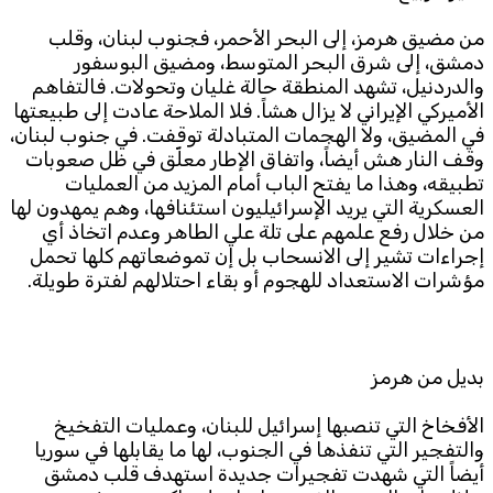
من مضيق هرمز، إلى البحر الأحمر، فجنوب لبنان، وقلب
Subscribe to the newsletter
دمشق، إلى شرق البحر المتوسط، ومضيق البوسفور
والدردنيل، تشهد المنطقة حالة غليان وتحولات. فالتفاهم
الأميركي الإيراني لا يزال هشاً. فلا الملاحة عادت إلى طبيعتها
في المضيق، ولا الهجمات المتبادلة توقفت. في جنوب لبنان،
وقف النار هش أيضاً، واتفاق الإطار معلّق في ظل صعوبات
تطبيقه، وهذا ما يفتح الباب أمام المزيد من العمليات
العسكرية التي يريد الإسرائيليون استئنافها، وهم يمهدون لها
من خلال رفع علمهم على تلة علي الطاهر وعدم اتخاذ أي
TTV
إجراءات تشير إلى الانسحاب بل إن تموضعاتهم كلها تحمل
Download the app
TTV Plus
مؤشرات الاستعداد للهجوم أو بقاء احتلالهم لفترة طويلة.
بديل من هرمز
© 2025. All Rights Reserved. By
Koein
الأفخاخ التي تنصبها إسرائيل للبنان، وعمليات التفخيخ
والتفجير التي تنفذها في الجنوب، لها ما يقابلها في سوريا
أيضاً التي شهدت تفجيرات جديدة استهدف قلب دمشق