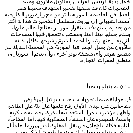
خلال زيارة الرئيس الفرنسي إيمانويل ماكرون، وهذه
التفجيرات كان قد سبقها تفجير استهدف محيط قصر
العدل في العاصمة السورية بالتزامن مع زيارة وزير الخارجية
أسعد الشيباني إلى بيروت. مسلسل التفجيرات هذا له أكثر
من بعد إذ يستهدف استقرار سوريا وانفتاح العالم عليها،
وعدم جعلها بيئة آمنة ومستقرة تتحقق فيها الطموحات
التي يعبر عنها رئيسها أحمد الشرع وشرحها خلال لقائه
ماكرون عن جعل الجغرافيا السورية هي المحطة البديلة عن
مضيق هرمز وأي منطقة توتر أخرى، وأن تتحول سوريا إلى
منطلق لممرات التجارة.
لبنان لم يتبلغ رسمياً
في موازاة هذه التطورات، سعت إسرائيل إلى فرض
مفاجأتين على لبنان، الأولى رفع علمها على تلة علي الطاهر،
وإظهار مؤشرات حول استعدادها لخوض عملية عسكرية
واسعة للسيطرة على المنشأة العسكرية فيها. أما المفاجأة
الثانية فكانت الإعلان عن نقل المفاوضات إلى روما، علماً أن
لبنان لم يتبلغ رسمياً بذلك وعندما طرحت الفكرة جرى