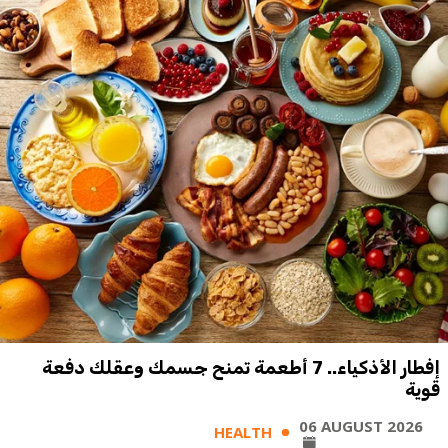
إفطار الأذكياء.. 7 أطعمة تمنح جسمك وعقلك دفعة
قوية
06 AUGUST 2026
HEALTH