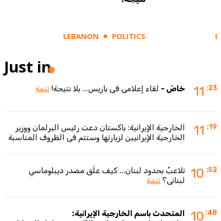
LEBANON
POLITICS
L
Just in
:23
11
خاصّ -
لقاء إعلامي في باريس... بلا نتيجة!
تتمة
:19
11
الخارجية الإيرانية: باكستان دعت رئيس البرلمان ووزير
الخارجية الإيرانيين لزيارتها وستتم في الظروف المناسبة
:52
10
تلاعبٌ بحدود لبنان... كيف علّق مصدر ديبلوماسي
لبناني؟
تتمة
:48
10
المتحدث باسم الخارجية الإيرانية: