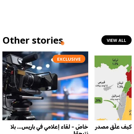
Other stories
VIEW ALL
EXCLUSIVE
. كيف علّق مصدر
خاصّ - لقاء إعلامي في باريس... بلا
نتيجة!