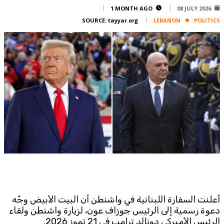
Corporate
1 MONTH AGO
08 JULY 2026
SOURCE:
tayyar.org
LEBANON
POLITICS
Advertise
Contact
FPM
Services
Horoscope
Polls
Jobs
Writers
Legal
Privacy Policy
Terms Of Use
Cookies Policy
أعلنت السفارة اللبنانية في واشنطن أن البيت الأبيض وجّه
دعوة رسمية إلى الرئيس جوزاف عون، لزيارة واشنطن ولقاء
الرئيس الأميركي دونالد ترامب في 21 تموز 2026.