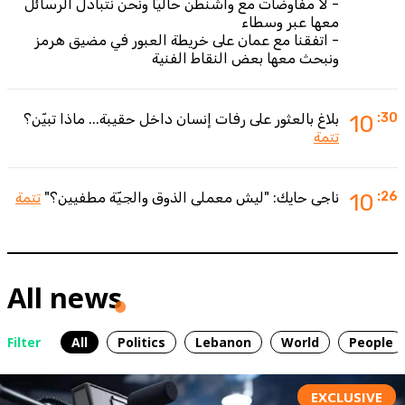
- لا مفاوضات مع واشنطن حاليًا ونحن نتبادل الرسائل
معها عبر وسطاء
- اتفقنا مع عمان على خريطة العبور في مضيق هرمز
ونبحث معها بعض النقاط الفنية
:30
10
بلاغ بالعثور على رفات إنسان داخل حقيبة... ماذا تبيّن؟
تتمة
:26
10
ناجي حايك: "ليش معملي الذوق والجيّة مطفيين؟"
تتمة
All news
Filter
All
Politics
Lebanon
World
People
EXCLUSIVE