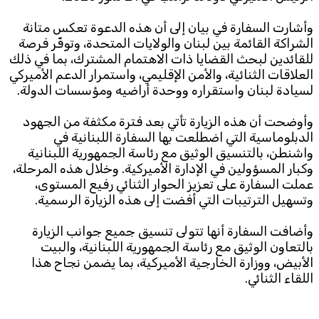
وأشارت السفارة في بيان إلى أن هذه الدعوة تعكس متانة
Subscribe to the newsletter
الشراكة القائمة بين لبنان والولايات المتحدة، وتوفّر فرصة
للقائدين لبحث القضايا ذات الاهتمام المشترك، بما في ذلك
العلاقات الثنائية، والأمن الإقليمي، واستمرار الدعم الأميركي
لسيادة لبنان واستقراره ووحدة أراضيه ومؤسسات الدولة.
وأوضحت أن هذه الزيارة تأتي بعد فترة مكثفة من الجهود
الدبلوماسية التي اضطلعت بها السفارة اللبنانية في
واشنطن، بالتنسيق الوثيق مع رئاسة الجمهورية اللبنانية
TTV
وكبار المسؤولين في الإدارة الأميركية. وخلال هذه المرحلة،
Download the app
TTV Plus
عملت السفارة على تعزيز الحوار الثنائي رفيع المستوى،
وتسهيل الترتيبات التي أفضت إلى هذه الزيارة الرسمية.
وأضافت السفارة أنها تتولى تنسيق جميع جوانب الزيارة
بالتعاون الوثيق مع رئاسة الجمهورية اللبنانية، والبيت
© 2025. All Rights Reserved. By
Koein
الأبيض، ووزارة الخارجية الأميركية، بما يضمن نجاح هذا
اللقاء الثنائي.