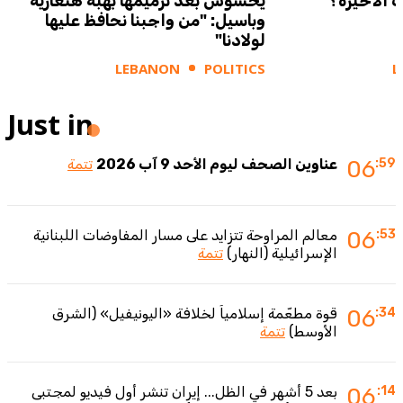
 الأخيرة؟
يحشوش بعد ترميمها بهبة هنغارية
وباسيل: "من واجبنا نحافظ عليها
لولادنا"
LEBANON
POLITICS
L
Just in
:59
06
عناوين الصحف ليوم الأحد 9 آب 2026
تتمة
:53
06
معالم المراوحة تتزايد على مسار المفاوضات اللبنانية
الإسرائيلية (النهار)
تتمة
:34
06
قوة مطعّمة إسلامياً لخلافة «اليونيفيل» (الشرق
الأوسط)
تتمة
:14
06
بعد 5 أشهر في الظل... إيران تنشر أول فيديو لمجتبى