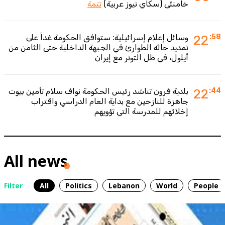
خامنئي (سكاي نيوز عربية)
تتمة
:58
22
وسائل إعلام إسرائيلية: ستوافق الحكومة غداً على
تمديد حالة الطوارئ في الجبهة الداخلية حتى الثامن من
أيلول، في ظل التوتر مع إيران
:44
22
بلدية فرون تناشد رئيس الحكومة نواف سلام تأمين بيوت
جاهزة للنازحين مع بداية العام الدراسي واقتراب
إخلائهم للمدرسة التي تؤويهم
All news
Filter
All
Politics
Lebanon
World
People