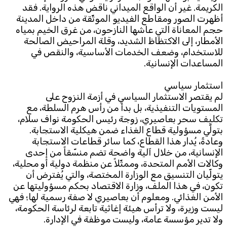
الكريمة. غير أن الواقع الميداني ناقض هذه الرواية. فقد
أظهرت الصور ومقاطع الفيديو الموثّقة من داخل المدينة
حجم المعاناة التي عاشها النازحون، من غرق الخيم بمياه
الأمطار، إلى الاكتظاظ الشديد، وقلة المراحيض الصالحة
للاستخدام، وضعف الخدمات الأساسية، والنقص في
المساعدات الإنسانية.
استثمار سياسي
لم يقتصر الاستثمار السياسي في أزمة النزوح على
المستويات التنفيذية، بل بدأ من رأس هرم السلطة، مع
تكليف سحر بعاصيري، زوجة رئيس الحكومة نواف سلام،
بتولّي مسؤولية قطاع الغذاء ضمن هيكلية الاستجابة.
وعادةً، يُدار هذا القطاع، كما سائر قطاعات الاستجابة
الإنسانية، من خلال آلية واضحة تضم منسّقاً من إحدى
وكالات الأمم المتحدة، وممثّلاً عن منظمة دولية أو محلية،
يتولّيان التنسيق مع الوزارة المختصة، والتي يُفترض أن
تكون، في هذا الملف، وزارة الاقتصاد بحكم مسؤوليتها عن
الأمن الغذائي. ومعلوم أن بعاصيري لا صفة رسمية لها؛ فهي
ليست وزيرة، ولا ترأس هيئة إغاثية تابعة لرئاسة الحكومة،
ولا تدير مؤسسة عامة، وليست موظفة في الإدارة.