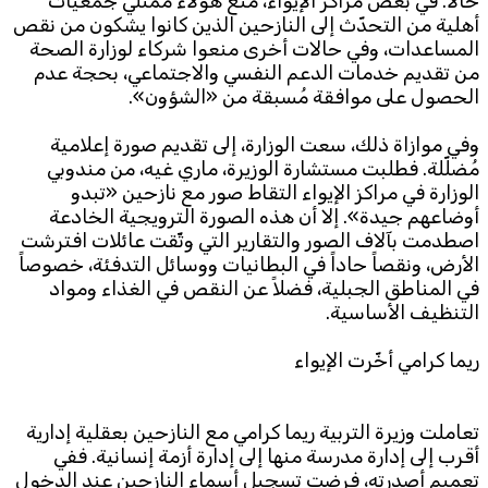
حالاً. في بعض مراكز الإيواء، منع هؤلاء ممثّلي جمعيات
أهلية من التحدّث إلى النازحين الذين كانوا يشكون من نقص
المساعدات، وفي حالات أخرى منعوا شركاء لوزارة الصحة
من تقديم خدمات الدعم النفسي والاجتماعي، بحجة عدم
الحصول على موافقة مُسبقة من «الشؤون».
وفي موازاة ذلك، سعت الوزارة، إلى تقديم صورة إعلامية
مُضلّلة. فطلبت مستشارة الوزيرة، ماري غيه، من مندوبي
الوزارة في مراكز الإيواء التقاط صور مع نازحين «تبدو
أوضاعهم جيدة». إلا أن هذه الصورة الترويجية الخادعة
اصطدمت بآلاف الصور والتقارير التي وثّقت عائلات افترشت
الأرض، ونقصاً حاداً في البطانيات ووسائل التدفئة، خصوصاً
في المناطق الجبلية، فضلاً عن النقص في الغذاء ومواد
التنظيف الأساسية.
ريما كرامي أخّرت الإيواء
تعاملت وزيرة التربية ريما كرامي مع النازحين بعقلية إدارية
أقرب إلى إدارة مدرسة منها إلى إدارة أزمة إنسانية. ففي
تعميم أصدرته، فرضت تسجيل أسماء النازحين عند الدخول