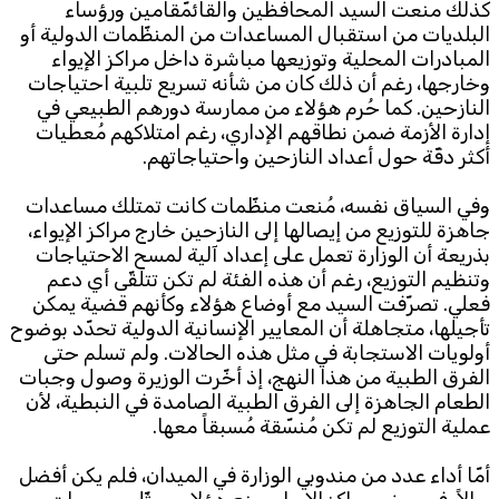
كذلك منعت السيد المحافظين والقائمّقامين ورؤساء
البلديات من استقبال المساعدات من المنظّمات الدولية أو
المبادرات المحلية وتوزيعها مباشرة داخل مراكز الإيواء
وخارجها، رغم أن ذلك كان من شأنه تسريع تلبية احتياجات
النازحين. كما حُرم هؤلاء من ممارسة دورهم الطبيعي في
إدارة الأزمة ضمن نطاقهم الإداري، رغم امتلاكهم مُعطيات
أكثر دقّة حول أعداد النازحين واحتياجاتهم.
وفي السياق نفسه، مُنعت منظّمات كانت تمتلك مساعدات
جاهزة للتوزيع من إيصالها إلى النازحين خارج مراكز الإيواء،
بذريعة أن الوزارة تعمل على إعداد آلية لمسح الاحتياجات
وتنظيم التوزيع، رغم أن هذه الفئة لم تكن تتلقّى أي دعم
فعلي. تصرّفت السيد مع أوضاع هؤلاء وكأنهم قضية يمكن
تأجيلها، متجاهلة أن المعايير الإنسانية الدولية تحدّد بوضوح
أولويات الاستجابة في مثل هذه الحالات. ولم تسلم حتى
الفرق الطبية من هذا النهج، إذ أخّرت الوزيرة وصول وجبات
الطعام الجاهزة إلى الفرق الطبية الصامدة في النبطية، لأن
عملية التوزيع لم تكن مُنسّقة مُسبقاً معها.
أمّا أداء عدد من مندوبي الوزارة في الميدان، فلم يكن أفضل