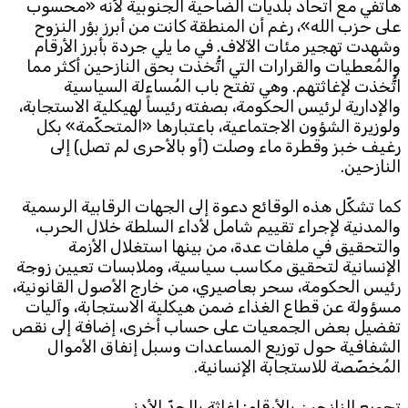
هاتفي مع اتحاد بلديات الضاحية الجنوبية لأنه «محسوب
على حزب الله»، رغم أن المنطقة كانت من أبرز بؤر النزوح
وشهدت تهجير مئات الآلاف. في ما يلي جردة بأبرز الأرقام
والمُعطيات والقرارات التي اتُّخذت بحق النازحين أكثر مما
اتُّخذت لإغاثتهم. وهي تفتح باب المُساءلة السياسية
والإدارية لرئيس الحكومة، بصفته رئيساً لهيكلية الاستجابة،
ولوزيرة الشؤون الاجتماعية، باعتبارها «المتحكّمة» بكل
رغيف خبز وقطرة ماء وصلت (أو بالأحرى لم تصل) إلى
النازحين.
كما تشكّل هذه الوقائع دعوة إلى الجهات الرقابية الرسمية
والمدنية لإجراء تقييم شامل لأداء السلطة خلال الحرب،
والتحقيق في ملفات عدة، من بينها استغلال الأزمة
الإنسانية لتحقيق مكاسب سياسية، وملابسات تعيين زوجة
رئيس الحكومة، سحر بعاصيري، من خارج الأصول القانونية،
مسؤولة عن قطاع الغذاء ضمن هيكلية الاستجابة، وآليات
تفضيل بعض الجمعيات على حساب أخرى، إضافة إلى نقص
الشفافية حول توزيع المساعدات وسبل إنفاق الأموال
المُخصّصة للاستجابة الإنسانية.
تجويع النازحين بالأرقام: إغاثة بالحدّ الأدنى