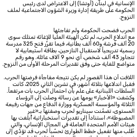
الإنسانية في لبنان (أوتشا) إلى الاعتراض لدى رئيس
الحكومة على طريقة إدارة وزيرة الشؤون الاجتماعية لملف
النزوح.
الحرب فضحت الحكومة ولم تفاجئها
مع اندلاع الحرب، لم تكن الهيئة العليا للإغاثة تمتلك سوى
20 ألف فرشة و60 ألف بطانية، فيما تقرّر فتح 325 مدرسة
رسمية تدريجياً لاستقبال النازحين، بطاقة استيعابية لا
تتجاوز 43 ألف شخص، أي نحو 9 آلاف عائلة. وهو رقم
متواضع للغاية حتى وفق تقديرات المرحلة الأولى من النزوح.
اللافت أن هذا القصور لم يكن نتيجة مفاجأة فرضتها الحرب.
فقبل اندلاعها بثلاثة أشهر، في تشرين الثاني 2025، كانت
السلطات اللبنانية على علم بأن احتمال الحرب بات مرتفعاً.
وكشفت «الأخبار» يومها عن رسالة وصلت إلى الرؤساء
الثلاثة والمؤسسة العسكرية ووزارة الدفاع من جهات رفيعة
المستوى، تضمّنت سيناريو لحرب وصفتها بـ«غير
المضبوطة»، استناداً إلى تقديرات استخباراتية أُبلغت بها
هيئات الأمم المتحدة العاملة في المجال الإنساني، والتي
طُلب منها تفعيل خطط الطوارئ تحسّباً لحرب قد تؤدّي إلى