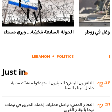
توغل في زوطر
الجولة السابعة مُخيّبة... وبري مستاء
LEBANON
POLITICS
L
Just in
:29
12
التلفزيون اليمني: الحوثيون استهدفوا منشآت مدنية
داخل ميناء المخا
:21
12
الدفاع المدني: تواصل عمليات إخماد الحريق في تومات
نيحا بالبقاع الغربي