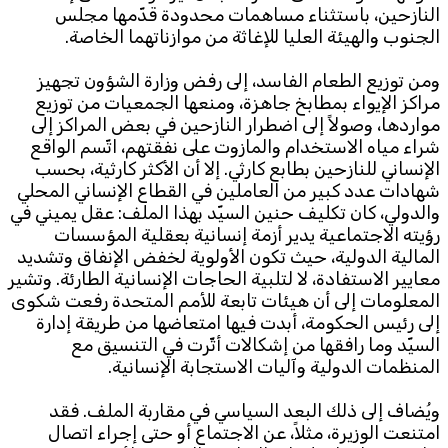
النازحين، باستثناء مساهمات محدودة قدّمها مجلس
الجنوب والهيئة العليا للإغاثة من موازناتهما الخاصة.
ومن توزيع الطعام الفاسد، إلى رفض وزارة الشؤون تجهيز
مراكز الإيواء بمطابخ جاهزة، ومنعها الجمعيات من توزيع
مواردها، وصولاً إلى اضطرار النازحين في بعض المراكز إلى
شراء مياه الاستخدام والمازوت على نفقتهم، اتّسم الواقع
الإنساني للنازحين بطابع كارثي. إلا أن الأكثر كارثية، بحسب
شهادات عدد كبير من العاملين في القطاع الإنساني المحلي
والدولي، كان تكليف حنين السيّد بهذا الملف: عقل يميني في
رؤيته الاجتماعية يدير أزمة إنسانية بعقلية المؤسسات
المالية الدولية، حيث تكون الأولوية لخفض الإنفاق وتشديد
معايير الاستفادة، لا لتلبية الحاجات الإنسانية الطارئة. وتشير
المعلومات إلى أن هيئات تابعة للأمم المتحدة رفعت شكوى
إلى رئيس الحكومة، أبدت فيها امتعاضها من طريقة إدارة
السيّد وما رافقها من إشكالات أثّرت في التنسيق مع
المنظمات الدولية وآليات الاستجابة الإنسانية.
ويُضاف إلى ذلك البعد السياسي في مقاربة الملف. فقد
امتنعت الوزيرة، مثلاً، عن الاجتماع أو حتى إجراء اتصال