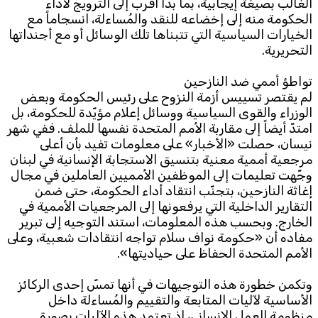
الغالب بصيغة إيجابية، بما بدا أقرب إلى الترويج لأداء
الحكومة منه إلى إخضاعه للنقد والمُساءلة، انسجاماً مع
الخيارات السياسية التي تتبناها تلك الوسائل أو مع أجنداتها
التحريرية.
تواطؤ أممي ضد النازحين
لم يقتصر تسييس أزمة النزوح على رئيس الحكومة وبعض
الوزراء والقوى السياسية ووسائل إعلام مؤيّدة للحكومة، بل
امتدّ أيضاً إلى مقاربة الأمم المتحدة نفسها للملف. ففي شهر
نيسان، حصلت «الأخبار» على معلومات تفيد بأن أعلى
مرجعية أممية معنية بتنسيق الاستجابة الإنسانية في لبنان
وجّهت تعليمات إلى الموظفين الأمميين العاملين في مجال
إغاثة النازحين، بتجنّب انتقاد أداء الحكومة، حتى ضمن
التقارير الداخلية التي يرفعونها إلى المرجعيات الأممية في
الخارج. وبحسب هذه المعلومات، استند التوجيه إلى تبرير
مفاده أن «حكومة نواف سلام تواجه انتقادات شعبية، وعلى
الأمم المتحدة الحفاظ على حياديتها».
وتكمن خطورة هذه التوجيهات في أنها تمسّ إحدى الركائز
الأساسية لآليات المتابعة والتقييم والمُساءلة داخل
منظومة العمل الإنساني، إذ تعتمد هذه الآليات بصورة