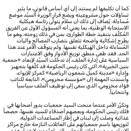
كما أن تكليفها لم يستند إلى أي أساس قانوني، ما يثير
تساؤلات حول مشروعيته ويضع قرار الوزيرة السيّد موضع
مُساءلة. يُضاف إلى ذلك أن سلام يتولّى رئاسة هيكلية
الاستجابة الوطنية، بما يعني أنه المسؤول الأول عن الفريق
المُكلّف بتنفيذ خطة الطوارئ، بمن في ذلك زوجته، وهو ما
يطرح إشكالية واضحة تتعلق بتضارب المصالح وآليات
المُساءلة داخل الهيكلية نفسها. ولم يتوقّف الأمر عند هذا
الحد. فقد طغى منطق توزيع الأدوار وفق الاعتبارات
السياسية على إدارة الملف، إذ تدخّلت السيّد لإبعاد «جمعية
بنين الخيرية»، التي كان رئيس الحكومة قد كلّفها بتجهيز
وإدارة «مدينة كميل شمعون الرياضية» كمركز للإيواء،
وأسندت المهمة إلى «مؤسسة مخزومي»، التابعة للنائب
فؤاد مخزومي، الذي سعى إلى توظيف الملف سياسياً
وانتخابياً.
وتكرّر الأمر عندما منحت السيد جمعيات يدور أصحابها في
فلك رئيس الحكومة، وبعضهم أصدقاء للسيد نفسها، حصصاً
غذائية وصلت إلى لبنان في إطار المساعدات الدولية،
لتوزيعها باسم جمعياتهم على العائلات النازحة خارج مراكز
الإيواء، من دون إعلان المعايير التي اعتُمدت لاختيار هذه