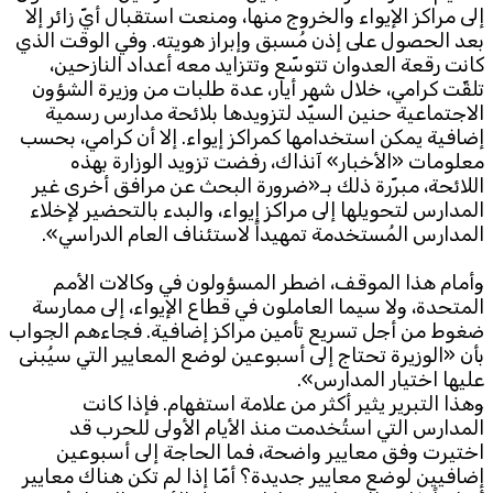
إلى مراكز الإيواء والخروج منها، ومنعت استقبال أيّ زائر إلا
بعد الحصول على إذن مُسبق وإبراز هويته. وفي الوقت الذي
كانت رقعة العدوان تتوسّع وتتزايد معه أعداد النازحين،
تلقّت كرامي، خلال شهر أيار، عدة طلبات من وزيرة الشؤون
الاجتماعية حنين السيّد لتزويدها بلائحة مدارس رسمية
إضافية يمكن استخدامها كمراكز إيواء. إلا أن كرامي، بحسب
معلومات «الأخبار» آنذاك، رفضت تزويد الوزارة بهذه
اللائحة، مبرّرة ذلك بـ«ضرورة البحث عن مرافق أخرى غير
المدارس لتحويلها إلى مراكز إيواء، والبدء بالتحضير لإخلاء
المدارس المُستخدمة تمهيداً لاستئناف العام الدراسي».
وأمام هذا الموقف، اضطر المسؤولون في وكالات الأمم
المتحدة، ولا سيما العاملون في قطاع الإيواء، إلى ممارسة
ضغوط من أجل تسريع تأمين مراكز إضافية. فجاءهم الجواب
بأن «الوزيرة تحتاج إلى أسبوعين لوضع المعايير التي سيُبنى
عليها اختيار المدارس».
وهذا التبرير يثير أكثر من علامة استفهام. فإذا كانت
المدارس التي استُخدمت منذ الأيام الأولى للحرب قد
اختيرت وفق معايير واضحة، فما الحاجة إلى أسبوعين
إضافيين لوضع معايير جديدة؟ أمّا إذا لم تكن هناك معايير