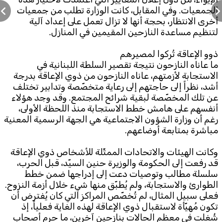
الجمعيات. وفي المقابل، كانت الوزارة تطلب من جمعيات
أخرى الانتظار، بحجة أنها لا تزال تعمل على إعداد آلية
لتنظيم مساعدة النازحين المقيمين في المنازل.
ذوو الإعاقة تُركوا لمصيرهم
ما عاناه النازحون نتيجة تقصير السلطة اللبنانية في
الاستجابة لأزمتهم، عاناه النازحون من ذوي الإعاقة بدرجة
أشد، نظراً إلى حاجتهم إلى رعاية متخصّصة وتدابير تختلف
عن تلك المخصّصة لبقية شرائح المجتمع. وقد وجد هؤلاء
أنفسهم على هامش خطط الاستجابة منذ اللحظة الأولى،
رغم أن وزارة الشؤون الاجتماعية هي الجهة الرسمية المعنية
مباشرة بمتابعة أوضاعهم.
وكانت الهيئات والاتحادات الممثّلة للأشخاص ذوي الإعاقة
قد رفعت إلى الحكومة والوزيرة حنين السيّد، قبل الحرب،
سلسلة مطالب وتوصيات دعت إلى إدراجها ضمن خطط
الطوارئ والاستجابة، ولم يُطبّق منها شيء خلال أزمة النزوح.
فعلى سبيل المثال، لم تُخصّص المراكز التي كان يُفترض أن
تكون مُهيّأة لاستقبال ذوي الإعاقة لهذه الغاية فعلياً، إذ
شُغلت في معظم الحالات بنازحين آخرين، ما حرم أصحاب