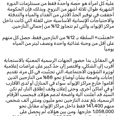
عليه كل امرأة هو حصة واحدة فقط من مستلزمات الدورة
الشهرية طوال ثلاثة أشهر من النزوح. وبذلك، فإن الحكومة
أخفقت في توفير الحدّ الأدنى من الغذاء والمياه والتدفئة
والاحتياجات الإنسانية الأساسية حتى للفئة التي كانت داخل
مراكز الإيواء، والتي لم تتجاوز 12% من إجمالي النازحين.
«اهتمّت» السلطة بـ 12% من النازحين فقط، حصل كل منهم
على أقل من وجبة غذائية واحدة ونصف ليتر من المياه
يومياً
في المقابل، بدا حضور الجهات الرسمية المعنيّة بالاستجابة
أقرب إلى الشكلي، واقتصر إلى حدّ كبير على عراضات إعلامية
لوزيرة الشؤون الاجتماعية، التي تجنّبت، في كل مرة، تقديم
إجابات واضحة بشأن أوضاع نحو 88% من النازحين الذين
أقاموا خارج مراكز الإيواء، سواء في المنازل أو لدى الأقارب
أو في أماكن أخرى. وحتى إعلان وقف إطلاق النار، لم تكن
السيّد قد أعلنت آلية واضحة لدعم هؤلاء. فبحسب الأرقام
الرسمية، بلغ عدد النازحين نحو مليون ومئتي ألف شخص،
منهم 141,400 فقط داخل مراكز الإيواء، مقابل نحو
1,058,000 خارجها. ومن بين هؤلاء، لم يحصل على