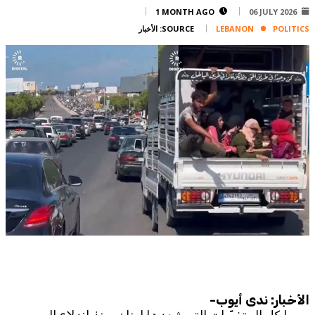
Corporate
1 MONTH AGO
06 JULY 2026
POLITICS
LEBANON
SOURCE:
الأخبار
Advertise
Contact
FPM
Services
Horoscope
Polls
Jobs
Writers
Legal
Privacy Policy
Terms Of Use
Cookies Policy
الأخبار: ندى أيوب-