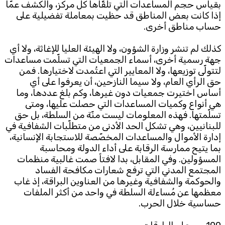
بقياس حجم المساعدات التي تلقّاها كل مركز، والكشف عمّا
إذا كانت بعض المناطق قد حظيت بمعاملة تفضيلية على
حساب مناطق أخرى.
كذلك لم تنشر وزارة الشؤون، ولا الهيئة العليا للإغاثة، ولا أي
جهة رسمية أخرى، أسماء الجمعيات التي تسلّمت مساعدات
لتتولّى توزيعها، ولا المعايير التي اعتُمدت لاختيارها. فمن
حق الرأي العام، ولا سيما النازحين، أن يعرفوا على أي
أساس اختيرت جمعيات دون غيرها، وكم بلغ عددها، وما
هي أنواع وكميات المساعدات التي حصلت عليها، ومتى
تسلّمتها. فهذه المعلومات ليست منّة من السلطة، بل حق
للبنانيين، وهي تشكل الحد الأدنى من متطلّبات الشفافية في
إدارة الأموال والمساعدات المخصّصة للاستجابة الإنسانية،
بما يتيح ممارسة الرقابة على أداء الدولة ومحاسبة
المسؤولين. وفي المقابل، بدا لافتاً صمت غالبية منظمات
المجتمع المدني التي ترفع شعارات مكافحة الفساد
والحوكمة والشفافية وغيرها من العناوين البراقة، إذ غاب
معظمها عن مُساءلة السلطة في واحد من أكثر الملفات
حساسية خلال الحرب.