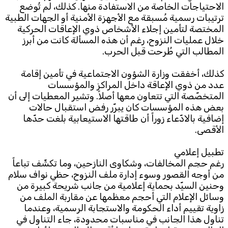
الاحتياجات الخاصة من الاستفادة منها. كذلك، لم تُوضع
ترتيبات رسمية مُسبقة مع الأجهزة الأمنية أو الجهات الطبية
المختصة لتأمين إجلاء الأشخاص ذوي الإعاقات الحركية
خلال عمليات النزوح، رغم أن هذه المسألة كانت من أبرز
المطالب التي طُرحت قبل الحرب.
كذلك، أخفقت وزارة الشؤون الاجتماعية في تأمين إقامة
عدد من ذوي الإعاقة داخل المراكز والمؤسسات
المتخصّصة التي تتعاون معها أصلاً. وتشير المعطيات إلى أن
بعض هذه المؤسسات كان يبرّر رفض استقبال حالات
إضافية بالادّعاء زوراً أن طاقتها الاستيعابية بلغت حدّها
الأقصى.
تطبيل إعلامي
رغم حجم المخالفات، وشكاوى النازحين، وما تكشّف تباعاً
من أوجه القصور وسوء إدارة ملف النزوح، حظي نواف سلام
وحنين السيّد بحماية إعلامية من جانب شريحة كبيرة من
وسائل الإعلام التي أحجم معظمها عن مقاربة الملف من
زاوية تقييم أداء الحكومة والاستجابة الرسمية، وعندما
تناول هذا الجانب في مناسبات محدودة، جاء التناول في