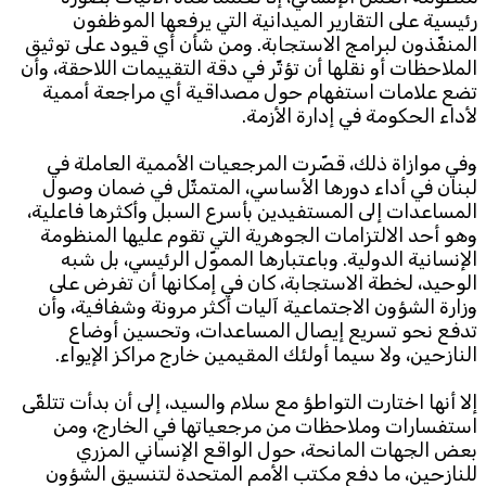
رئيسية على التقارير الميدانية التي يرفعها الموظفون
المنفّذون لبرامج الاستجابة. ومن شأن أي قيود على توثيق
الملاحظات أو نقلها أن تؤثّر في دقة التقييمات اللاحقة، وأن
تضع علامات استفهام حول مصداقية أي مراجعة أممية
لأداء الحكومة في إدارة الأزمة.
وفي موازاة ذلك، قصّرت المرجعيات الأممية العاملة في
لبنان في أداء دورها الأساسي، المتمثّل في ضمان وصول
المساعدات إلى المستفيدين بأسرع السبل وأكثرها فاعلية،
وهو أحد الالتزامات الجوهرية التي تقوم عليها المنظومة
الإنسانية الدولية. وباعتبارها المموّل الرئيسي، بل شبه
الوحيد، لخطة الاستجابة، كان في إمكانها أن تفرض على
وزارة الشؤون الاجتماعية آليات أكثر مرونة وشفافية، وأن
تدفع نحو تسريع إيصال المساعدات، وتحسين أوضاع
النازحين، ولا سيما أولئك المقيمين خارج مراكز الإيواء.
إلا أنها اختارت التواطؤ مع سلام والسيد، إلى أن بدأت تتلقّى
استفسارات وملاحظات من مرجعياتها في الخارج، ومن
بعض الجهات المانحة، حول الواقع الإنساني المزري
للنازحين، ما دفع مكتب الأمم المتحدة لتنسيق الشؤون