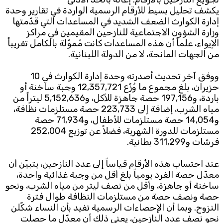
يكشف تحليل بسيط للأرقام الرسمية الواردة في تقارير وحدة
إدارة الكوارث الضعف الشديد في المساعدات التي قدّمتها
وزارة الشؤون الاجتماعية للنازحين المقيمين في مراكز
الإيواء، علماً أن هذه المساعدات كانت مُموّلة بالكامل تقريباً
من الجهات المانحة، لا من الدولة اللبنانية.
ووفق آخر تحديث أصدرته وحدة إدارة الكوارث في 10
حزيران، بلغ مجموع ما وُزّع 12,357,721 وجبة ساخنة أو
باردة، و197,156 حصة جاهزة للأكل، و5,152,636 ليتراً من
مياه الشرب، إضافة إلى 223,733 حصة مستلزمات نظافة،
و14,054 حصة مستلزمات للأطفال، و71,934 حصة
مستلزمات للدورة الشهرية، فضلاً عن توزيع 252,004
فرشات و311,299 بطانية.
عند احتساب هذه الأرقام قياساً إلى عدد النازحين، يتبيّن أن
معدّل حصة الفرد يومياً بلغ أقل من وجبة غذائية واحدة،
ساخنة أو جاهزة، وأقل من نصف ليتر من مياه الشرب، ونحو
حصة ونصف حصة من مستلزمات النظافة طوال فترة
النزوح. وبما أن الإحصاءات الرسمية تفيد بأن النساء شكّلن
نحو نصف عدد النازحين، يعني ذلك أن معدّل ما حصلت