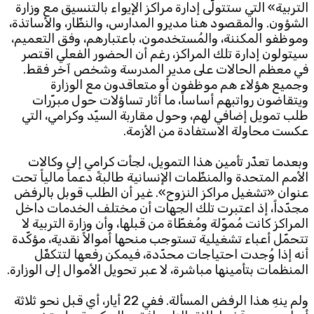
التربية» التي ستتولّى إدارة مراكز الإيواء بالتنسيق مع وزارة
الشؤون. والمقصود هنا مديرو المدارس، والنظّار، والأساتذة،
وموظفو المكننة، والمُستخدمون، باعتبارهم، وفق التعميم،
سيتولون إدارة تلك المراكز، رغم أن الحضور الفعلي اقتصر
في معظم الحالات على مدير المدرسة وشخص آخر فقط.
وجميع هؤلاء هم موظفون أو متعاقدون مع الوزارة
ويتقاضون رواتبهم أساساً، ما أثار تساؤلات حول مبرّرات
طلب تمويل إضافي لهم، وحول مقاربة السيّد وكرامي، التي
عكست محاولة الاستفادة من الأزمة.
وبعدما تعذّر تأمين هذا التمويل، لجأت كرامي إلى وكالات
الأمم المتحدة والمنظّمات الإنسانية طالبةً دعماً مالياً تحت
عنوان «تشغيل مراكز النزوح». غير أن الطلب قوبل بالرفض
مجدّداً، إذ اعتبرت تلك الجهات أن مختلف الخدمات داخل
المراكز كانت مُموّلة ومُغطّاة من قبلها، وأن وزارة التربية لا
تتحمّل أعباء تشغيلية تستوجب منحها أموالاً نقدية، مؤكّدة
أنه إذا وُجدت احتياجات محدّدة، فيمكن رفعها لتتكفّل
المنظمات بتأمينها مباشرة، لا عبر تحويل الأموال إلى الوزارة.
ولم ينهِ هذا الرفض المسألة. ففي 22 أيار، أي قبل نحو ثلاثة