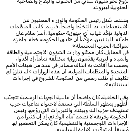
نزوح نحو مليون لبناني من الجنوب والبقاع والضاحية
الجنوبية لبيروت.
وعندما سُئل رئيس الحكومة والوزراء المعنيون عن
الاستعدادات، بدا التخبّط واضحاً. فبينما كانت المنظّمات
الدولية تؤكّد غياب أي جهوزية حكومية، أصرّ سلام على
طمأنة اللبنانيين، مؤكّداً أن «لدى الحكومة خطة جاهزة
لمواكبة الحرب المحتملة».
في المقابل، كان ممثّلو وزارات الشؤون الاجتماعية والطاقة
والمياه والتربية يقدّمون رواية مختلفة تماماً، إذ أكّدوا،
بحسب ما أفادت به آنذاك مصادر في عدد من هيئات الأمم
المتحدة والمنظّمات الدولية، أن هذه الوزارات «لم تتلقَّ أي
تكليف أو طلب رسمي من الحكومة للشروع في إجراءات
استثنائية».
وفي الخلفية، كان واضحاً أن غالبية الجهات الرسمية تتجنّب
الظهور بمظهر السلطة التي تستعدّ لاحتواء تداعيات حرب
تستهدف حزب الله وبيئته. والتبريرات التي روّجها رئيس
الحكومة وفريقه لا تصمد أمام الوقائع، إذ إن كثيراً من
الإجراءات اللوجستية والتنظيمية كان يمكن التحضير لها
مُسبقاً، لو توفّرت الإرادة السياسية.