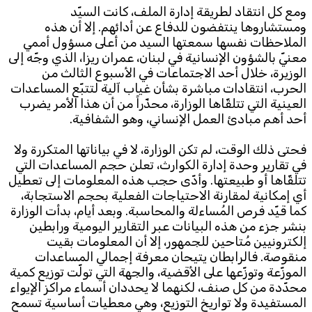
ومع كل انتقاد لطريقة إدارة الملف، كانت السيّد
ومستشاروها ينتفضون للدفاع عن أدائهم. إلا أن هذه
الملاحظات نفسها سمعتها السيد من أعلى مسؤول أممي
معنيّ بالشؤون الإنسانية في لبنان، عمران ريزا، الذي وجّه إلى
الوزيرة، خلال أحد الاجتماعات في الأسبوع الثالث من
الحرب، انتقادات مباشرة بشأن غياب آلية لتتبّع المساعدات
العينية التي تتلقّاها الوزارة، محذّراً من أن هذا الأمر يضرب
أحد أهم مبادئ العمل الإنساني، وهو الشفافية.
فحتى ذلك الوقت، لم تكن الوزارة، لا في بياناتها المتكررة ولا
في تقارير وحدة إدارة الكوارث، تعلن حجم المساعدات التي
تتلقّاها أو طبيعتها. وأدّى حجب هذه المعلومات إلى تعطيل
أي إمكانية لمقارنة الاحتياجات الفعلية بحجم الاستجابة،
كما قيّد فرص المُساءلة والمحاسبة. وبعد أيام، بدأت الوزارة
بنشر جزء من هذه البيانات عبر التقارير اليومية ورابطين
إلكترونيين مُتاحين للجمهور، إلا أن المعلومات بقيت
منقوصة. فالرابطان يتيحان معرفة إجمالي المساعدات
الموزّعة وتوزّعها على الأقضية، والجهة التي تولّت توزيع كمية
محدّدة من كل صنف، لكنهما لا يحددان أسماء مراكز الإيواء
المستفيدة ولا تواريخ التوزيع، وهي معطيات أساسية تسمح