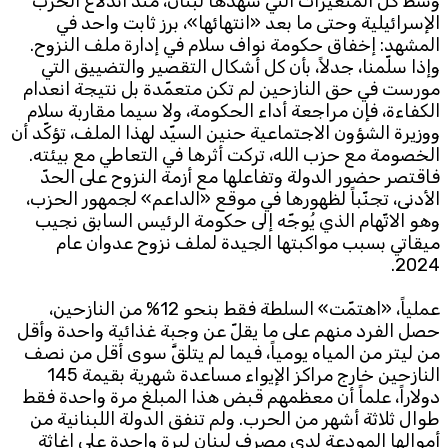
وسط كل المتغيّرات التي شهدها لبنان، منذ اندلاع الحرب
الإسرائيلية وحتى ما بعد «انتهائها»، برز ثابت واحد في
Subscribe to the newsletter
المشهد: إخفاق حكومة نواف سلام في إدارة ملف النزوح.
وإذا سلّمنا، جدلاً، بأن كل أشكال التقصير والتضييق التي
مورست في حق النازحين لم تكن متعمّدة بل نتيجة انعدام
الكفاءة، فإن مراجعة أداء الحكومة، ولا سيما مقاربة سلام
ووزيرة الشؤون الاجتماعية حنين السيّد لهذا الملف، تؤكّد أن
الخصومة مع حزب الله، تركت أثرها في التعاطي مع بيئته.
فاقتصر حضور الدولة وتفاعلها مع أزمة النزوح على الحدّ
الأدنى، تجنّباً لظهورها في موقع «الداعم» لجمهور الحزب،
وهو الاتّهام الذي يُوجّه إلى حكومة الرئيس السابق نجيب
TTV
ميقاتي بسبب مواكبتها الجيدة لملف نزوح عدوان عام
Download the app
TTV Plus
2024.
عملياً، «اهتمّت» السلطة فقط بنحو 12% من النازحين،
حصل الفرد منهم على ما يقلّ عن وجبة غذائية واحدة وأقل
© 2025. All Rights Reserved. By
Koein
من ليتر من المياه يومياً، فيما لم يتلقَّ سوى أقل من نصف
النازحين خارج مراكز الإيواء مساعدة شهرية بقيمة 145
دولاراً، علماً أن معظمهم قبض هذا المبلغ مرة واحدة فقط
طوال ثلاثة أشهر من الحرب. ولم تنفق الدولة اللبنانية من
أموالها المودعة لدى مصرف لبنان ليرة واحدة على إغاثة