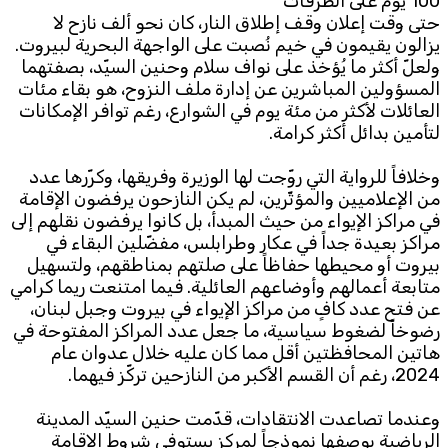
100 يوم على الطرقات
حتى وقت إعلان وقف إطلاق النار، كان نحو ألف نازح لا
يزالون يقيمون في خيم نُصبت على الواجهة البحرية لبيروت.
ولعلّ أكثر ما يُؤخذ على نواف سلام وحنين السيّد، بصفتهما
المسؤولين المباشرين عن إدارة ملف النزوح، هو بقاء مئات
العائلات لأكثر من مئة يوم في الشوارع، رغم توافر الإمكانات
لتأمين بدائل أكثر كرامة.
وخلافاً للرواية التي روّجت لها الوزيرة وفريقها، وكرّرها عدد
من الإعلاميين والمؤثّرين، لم يكن النازحون يرفضون الإقامة
في مراكز الإيواء من حيث المبدأ، بل كانوا يرفضون نقلهم إلى
مراكز بعيدة جداً في عكار وطرابلس، مفضّلين البقاء في
بيروت أو محيطها حفاظاً على صلتهم بمناطقهم، ولتسهيل
متابعة أعمالهم وأوضاعهم العائلية. فيما امتنعت ريما كرامي
عن فتح عدد كافٍ من مراكز الإيواء في بيروت وجبل لبنان،
رضوخاً لضغوط سياسية، ما جعل عدد المراكز المفتوحة في
هاتين المحافظتين أقل مما كان عليه خلال عدوان عام
2024، رغم أن القسم الأكبر من النازحين تركّز فيهما.
وعندما تصاعدت الانتقادات، قدّمت حنين السيّد المدينة
الرياضية بوصفها نموذجاً لمركز يستوفي شروط الإقامة