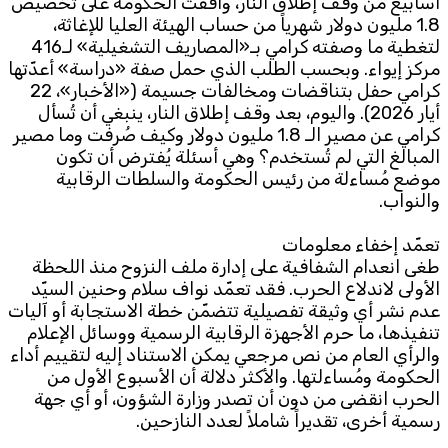
أسابيع من وقف إطلاق النار، وافقت الحكومة على تخصيص
1.8 مليون دولار شهرياً من حساب الهيئة العليا للإغاثة،
لتغطية ما وصفته كرامي بـ«المصاريف التشغيلية» لـ416
مركز إيواء. وبحسب الطلب الذي حمل صفة «دراسة» أعدّتها
كرامي حفل بتناقضات ومخالفات جسيمة («الأخبار»، 22
أيار 2026). واليوم، بعد وقف إطلاق النار، ينبغي أن تُسأل
كرامي عن مصير الـ 1.8 مليون دولار وكيف صُرفت وما مصير
المبالغ التي لم تُستخدم؟ وهي أسئلة يُفترض أن تكون
موضع مُساءلة من رئيس الحكومة والسلطات الرقابية
والنواب.
تعمّد إخفاء معلومات
طغى انعدام الشفافية على إدارة ملف النزوح منذ اللحظة
الأولى لاندلاع الحرب. فقد تعمّد نواف سلام وحنين السيّد
عدم نشر أي وثيقة تفصيلية تتضمّن خطة الاستجابة أو آليات
تنفيذها، ما حرم الأجهزة الرقابية الرسمية ووسائل الإعلام
والرأي العام من نص مرجعي يمكن الاستناد إليه لتقييم أداء
الحكومة ومُساءلتها. والأكثر دلالة أن الأسبوع الأول من
الحرب انقضى من دون أن تصدر وزارة الشؤون، أو أي جهة
رسمية أخرى، تقديراً شاملاً لعدد النازحين.