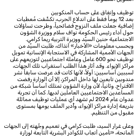
توظيف وإنفاق على حساب المنكوبين
بعد 12 يوماً فقط على اندلاع الحرب، تكشّفت مُعطيات
إضافية جعلت ملف النزوح فضائحياً، وطرحت تساؤلات
حول أداء رئيس الحكومة نواف سلام ووزيرة الشؤون
الاجتماعية حنين السيّد ووزيرة التربية ريما كرامي.
وبحسب معلومات «الأخبار» آنذاك، طلبت السيّد من
الجهات الأممية المشاركة في الاستجابة الإنسانية تمويل
توظيف نحو 600 عامل وعاملة اجتماعيين لتوزيعهم على
مراكز الإيواء. وقد أثار هذا الطلب استغراب تلك الجهات،
لسببين أساسيين: أولاً، لأنها كانت قد عرضت سابقاً نشر
مندوبين تابعين لها داخل المراكز، إلا أن الوزارة رفضت
الاقتراح. وثانياً، لأن وزارة الشؤون تمتلك أساساً شبكة من
المساعدين الاجتماعيين العاملين لديها. كما أن تجربة
عدوان عام 2024 لم تشهد أي عمليات توظيف مماثلة
بذريعة إدارة مراكز الإيواء، وأُدير الملف يومها بمستوى
مقبول من التنظيم.
وعلى غرار السيد، طلبت كرامي في تعميم وجّهته إلى الجهات
المانحة، «تأمين أتعاب للكوادر البشرية التابعة لوزارة