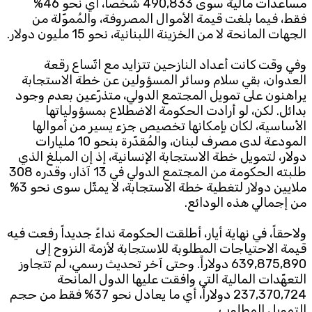
مساعدات مالية سوى 490,833 شخصاً، أي نحو 46%
فقط، فيما بلغت قيمة الأموال المصروفة، والمُموّلة من
الجهات المانحة لا من الخزينة اللبنانية، نحو 15 مليون دولار.
وفي وقت كانت أعداد النازحين تتزايد مع اتّساع رقعة
العدوان، بقي سلام وسائر المسؤولين عن خطة الاستجابة
يراهنون على تمويل المجتمع الدولي، متذرّعين بعدم وجود
بدائل. لكن، لو أرادت الحكومة الاضطلاع بمسؤولياتها
الأساسية، لكان بإمكانها تخصيص جزء يسير من أموالها
المودعة لدى مصرف لبنان، والمُقدّرة بنحو 10 مليارات
دولار، لتمويل خطة الاستجابة الإنسانية، إذ إن المبلغ الذي
طلبته الحكومة من المجتمع الدولي في 13 آذار، وقدره 308
ملايين دولار لتغطية خطة الاستجابة، لا يمثّل سوى نحو 3%
من إجمالي هذه الودائع.
ولاحقاً، في نهاية أيار، أطلقت الحكومة نداءً جديداً رفعت فيه
قيمة الاحتياجات المطلوبة للاستجابة لأزمة النزوح إلى
639,875,890 دولاراً. وحتى آخر تحديث رسمي، لم تتجاوز
التعهّدات المالية التي وافقت عليها الدول المانحة
237,370,724 دولاراً، أي ما يعادل نحو 37% فقط من حجم
التمويل المطلوب.