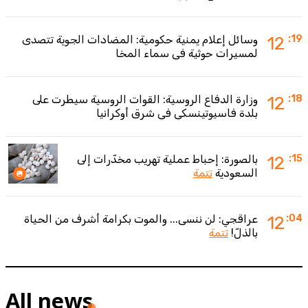
:19
12
وسائل إعلام يمنية حكومية: المضادات الجوية تتصدى
لمسيرات حوثية في سماء المخا
:18
12
وزارة الدفاع الروسية: القوات الروسية سيطرت على
بلدة فاسيوتينسكي في شرق أوكرانيا
:15
12
بالصورة: إحباط عملية تهريب مخدّرات إلى
السعودية
تتمة
:04
12
عراقجي: لن ننسى... والموت بكرامة أشرف من الحياة
بالذلّ!
تتمة
All news