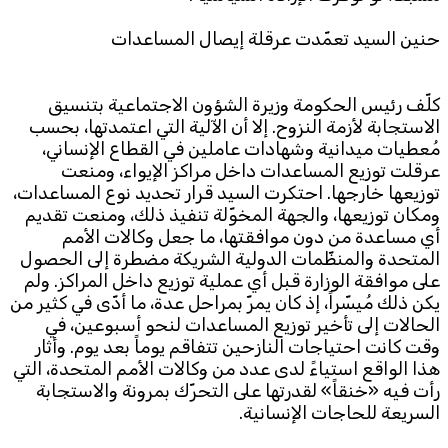
حنين السيد تعمّدت عرقلة إيصال المساعدات
كلّف رئيس الحكومة وزيرة الشؤون الاجتماعية بتنسيق
الاستجابة لأزمة النزوح. إلا أن الآلية التي اعتمدتها، بحسب
مُعطيات ميدانية وشهادات عاملين في القطاع الإنساني،
عرقلت توزيع المساعدات داخل مراكز الإيواء، ومنعت
توزيعها خارجها. احتكرت السيد قرار تحديد نوع المساعدات،
ومكان توزيعها، والجهة المخوّلة تنفيذ ذلك، ومنعت تقديم
أي مساعدة من دون موافقتها، ما جعل وكالات الأمم
المتحدة والمنظّمات الدولية الشريكة مضطرة إلى الحصول
على موافقة الوزارة قبل أي عملية توزيع داخل المراكز. ولم
يكن ذلك مُيسّراً، إذ كان يمرّ بمراحل عدة، ما أدّى في كثير من
الحالات إلى تأخير توزيع المساعدات لنحو أسبوعين، في
وقت كانت احتياجات النازحين تتفاقم يوماً بعد يوم. وأثار
هذا الواقع استياءً لدى عدد من وكالات الأمم المتحدة، التي
رأت فيه «خنقاً» لقدرتها على التحرّك بمرونة والاستجابة
السريعة للحاجات الإنسانية.