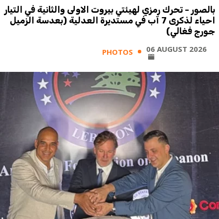
بالصور - تحرك رمزي لهيئتي بيروت الاولى والثانية في التيار
احياء لذكرى 7 آب في مستديرة العدلية (بعدسة الزميل
جورج فغالي)
06 AUGUST 2026
PHOTOS