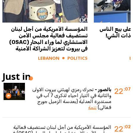
على بيع الناس
المؤسسة الأمريكية من أجل لبنان
 ذات الشي!
تستضيف فعالية مجلس الأمن
الاستشاري لما وراء البحار (OSAC)
في بيروت لتعزيز الشراكة الأمنية
LEBANON
POLITICS
L
Just in
:07
22
بالصور -
تحرك رمزي لهيئتي بيروت الاولى
والثانية في التيار احياء لذكرى 7 آب في
مستديرة العدلية (بعدسة الزميل جورج
فغالي)
تتمة
:02
22
المؤسسة الأمريكية من أجل لبنان تستضيف فعالية