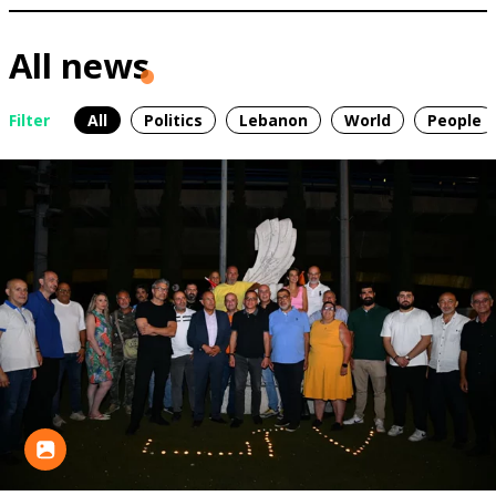
All news
Filter
All
Politics
Lebanon
World
People