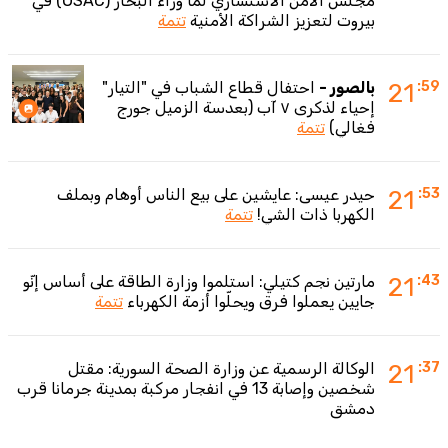
مجلس الأمن الاستشاري لما وراء البحار (OSAC) في
بيروت لتعزيز الشراكة الأمنية
تتمة
:59
21
بالصور -
احتفال قطاع الشباب في "التيار"
إحياء لذكرى ٧ آب (بعدسة الزميل جورج
فغالي)
تتمة
:53
21
حيدر عيسى: عايشين على بيع الناس أوهام وبملف
الكهربا ذات الشي!
تتمة
:43
21
مارتين نجم كتيلي: استلموا وزارة الطاقة على أساس إنّو
جايين يعملوا فرق ويحلّوا أزمة الكهرباء
تتمة
:37
21
الوكالة الرسمية عن وزارة الصحة السورية: مقتل
شخصين وإصابة 13 في انفجار مركبة بمدينة جرمانا قرب
دمشق