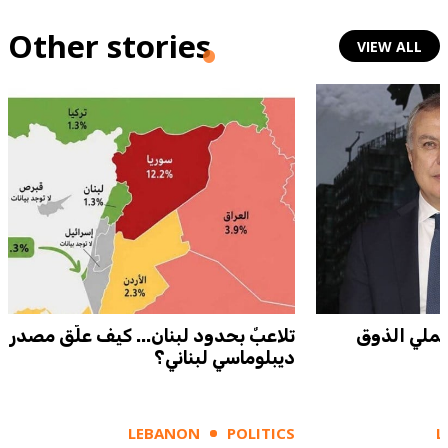
Other stories
VIEW ALL
عملي الذوق
تلاعبٌ بحدود لبنان... كيف علّق مصدر
ديبلوماسي لبناني؟
LEBANON
POLITICS
L