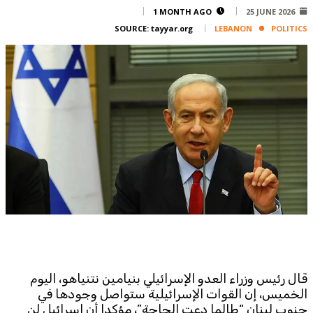
Corporate
1 MONTH AGO
25 JUNE 2026
SOURCE:
tayyar.org
LEBANON
POLITICS
Advertise
Contact
FPM
Services
Horoscope
Polls
Jobs
Writers
Legal
Privacy Policy
Terms Of Use
Cookies Policy
قال رئيس وزراء العدو الإسرائيلي بنيامين نتنياهو، اليوم
الخميس، إن القوات الإسرائيلية ستواصل وجودها في
جنوب لبنان “طالما دعت الحاجة”، مؤكدا أن إسرائيل لن