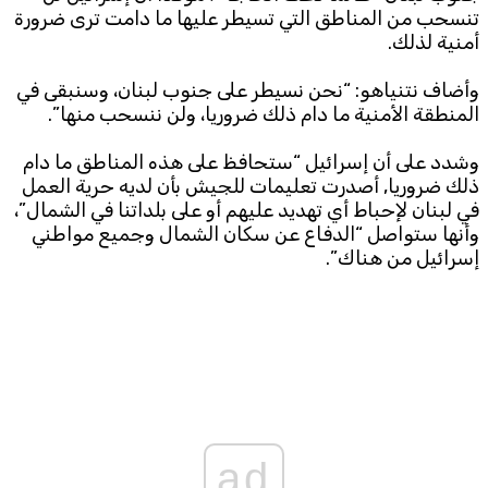
تنسحب من المناطق التي تسيطر عليها ما دامت ترى ضرورة
أمنية لذلك.
Subscribe to the newsletter
وأضاف نتنياهو: “نحن نسيطر على جنوب لبنان، وسنبقى في
المنطقة الأمنية ما دام ذلك ضروريا، ولن ننسحب منها”.
وشدد على أن إسرائيل “ستحافظ على هذه المناطق ما دام
ذلك ضروريا, أصدرت تعليمات للجيش بأن لديه حرية العمل
في لبنان لإحباط أي تهديد عليهم أو على بلداتنا في الشمال”،
وأنها ستواصل “الدفاع عن سكان الشمال وجميع مواطني
TTV
إسرائيل من هناك”.
Download the app
TTV Plus
© 2025. All Rights Reserved. By
Koein
ad