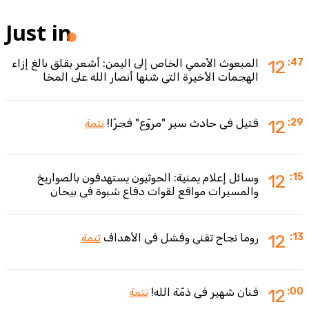
Just in
:47
12
المبعوث الأممي الخاص إلى اليمن: أشعر بقلق بالغ إزاء
الهجمات الأخيرة التي شنها أنصار الله على المخا
:29
12
قتيل في حادث سير "مروّع" فجرًا!
تتمة
:15
12
وسائل إعلام يمنية: الحوثيون يستهدفون بالصواريخ
والمسيرات مواقع لقوات دفاع شبوة في بيحان
:13
12
روما نجاح تقني وفشل في الأهداف
تتمة
:00
12
فنان شهير في ذمّة الله!
تتمة