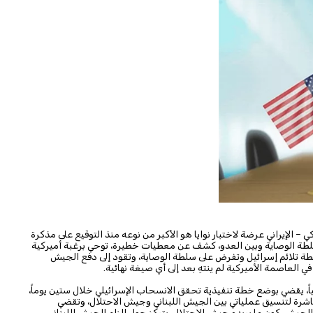
– الإيراني عرضة لاختبار نوايا هو الأكبر من نوعه منذ التوقيع على مذكرة
سلطة الوصاية وبين العدو، كشف عن معطيات خطيرة، توحي برغبة أميركية
خطة تلائم إسرائيل وتفرض على سلطة الوصاية، وتقود إلى دفع الجيش
ي العاصمة الأميركية لم ينتهِ بعد إلى أي صيغة نهائية.
اً، يقضي بوضع خطة تنفيذية تحقق الانسحاب الإسرائيلي خلال ستين يوماً،
اشرة لتنسيق عملياتي بين الجيش اللبناني وجيش الاحتلال، وتقضي
لجيش، كون ما يريده جيش الاحتلال، يتركز حول إلزام الجيش اللبناني