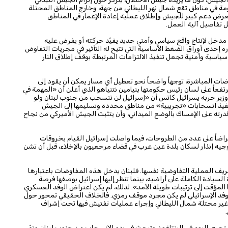
ة في مناطق تقع شمال نهر الليطاني من جهة، وخارج المناطق المحتلة
ني بعرض دعم كبير للجيش وإطلاق عملية إعادة الإعمار في المناطق
مل تفاصيل آلية العمل.
مدخل لإنتاج واقع سياسي وأمني جديد يقيّد حركته أو يفرض عليه
 إحدى أوراق الضغط الأساسية التي تتيح له التأثير في مجريات التفاوض
ياسية وأمنية تجعل تنفيذ الالتزامات المرتبطة بوقف إطلاق النار
ت المباشرة، توجهاً واضحاً نحو تعطيل أي مسار يمكن أن يقود إلى
عاً على لسان رئيس حكومتها بنيامين نتنياهو الذي أعلن أن «المهمة في
ف وزير حربه يسرائيل كاتس أن «إسرائيل لن تنسحب من جنوب لبنان ولو
نفيذ انسحابات «تجريبية» من مناطق محددة وتسليمها إلى الجيش
رته على الإمساك بالوضع الميداني، وأن يتثبت الجيش الأميركي من نجاح
راضاً على عدد من الطروحات، فيما واصلت إسرائيل القيام بخروقات
وجيه إنذار لسكان بلدة عين عرب في قضاء مرجعيون بالإخلاء، قبل أن تشن
 العملية التفاوضية نفسها. فلبنان يدخل هذه المفاوضات باعتبارها
 السيادة الكاملة على أراضيه، بينما تنظر إليها إسرائيل بوصفها فرصة
المؤقت إلى ترتيبات طويلة الأمد». لذلك، لم يكن اعتراض الوفد العسكري
الوفد الإسرائيلي لم يكن مجرد موقف رمزي. فالخلاف الحقيقي تمحور حول
 غير محتلة شمال الليطاني وإجراء عمليات تفتيش فيها تحت إشراف
ن تجرى اليوم في البنتاغون وتبحث في بدء الانسحاب من جنوب لبنان وتمّ