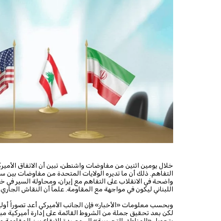
خلال يومين اثنين من مفاوضات واشنطن، تبين أن الاتفاق الأميركي 
التفاهم. ذلك أن ما تديره الولايات المتحدة من مفاوضات بين 
واضحة في الانقلاب على التفاهم مع إيران، ومحاولة السير في 
اللبناني ليكون في مواجهة مع المقاومة. علماً أن النقاش الجاري ف
وبحسب معلومات «الأخبار» فإن الجانب الأميركي أعد تصوراً أولي
لكن بعد تحقيق جملة من الشروط القائمة على إدارة أميركية مب
بتحويل «المناطق التجريبية» إلى مصيدة للإيقاع بين المقاومة وا