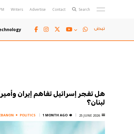
PM
Writers
Advertise
Contact
Search
Horoscope
Polls
echnology
Jobs
TTV
Writers
TTV Plus
هل تفجر إسرائيل تفاهم إيران وأميرك
لبنان؟
EBANON
POLITICS
1 MONTH AGO
25 JUNE 2026