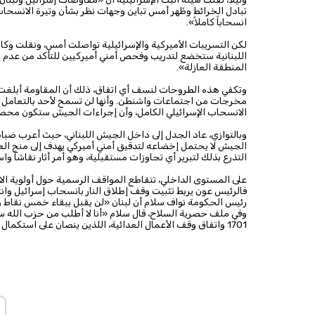
تبادل الخرائط وظَهر أمس تباين وجهات نظر بشأن وتيرة الانسح
انسحاباً كاملاً».
لكن التسريبات الأميركية والإسرائيلية تواصلت أمس، ونقلت وك
اللبنانية ستخضع لتدريب وفحص أمني أميركيين للتأكد من عدم 
المنطقة العازلة».
وتكفي هذه الطروحات لنسف أي اتفاق، ذلك أن المقاومة أبلغت جمي
مخرجات من اجتماعات واشنطن. وأنها لن تسمح لأحد بالتعامل 
الانسحاب الإسرائيلي الكامل، وأن إجراءات الجيش ستكون محصو
وبالتوازي، عاد الجدل إلى داخل الجيش اللبناني، حيث أعرب ضب
الجيش لا يحتمل إخضاعه لتدقيق أمني أميركي يهدف إلى منح العدو 
التذرع بذلك لتبرير أي تجاوزات مستقبلية، وهو أمر أثار نقاشاً واسع
على المستوى الداخلي، تتقاطع المواقف الرسمية حول أولوية ال
فالرئيس عون يربط تثبيت وقف إطلاق النار بانسحاب إسرائيل وانت
رئيس الحكومة نواف سلام أن لبنان «لن يقبل ببقاء خمس نقاط و
وفي ملف حصرية السلاح، قال سلام «أنا لا أطلب من حزب الله سوى 
1701 واتفاق وقف الأعمال العدائية، اللذين ينصان على استكمال بسط سلطة الدولة وحصر السلاح بالجهات الشرعية المخولة حمله.