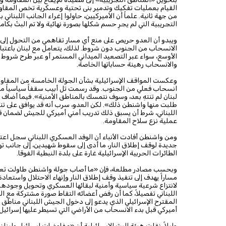
القيام بعمليات تفكيك وتدمير بنى تحتية وعسكرية تخص المقاوم
من جهة ثانية. علماً أن الأميركيين، حاولوا إغراء الجانب اللبنا
التجريبية التي لم يجرِ حسم شكلها بصورة نهائية ولا تم البتّ بكا
ويبدو أن العدو حريص على منع أي مسار تفاهمي من التحول إلى 
الانسحاب من الجنوب دون شروط. لذلك، يتعامل مع لبنان باعتباره
الأوسع، سواء عبر التصعيد الميداني المستمر أو عبر طرح شروط س
والانسحاب رهينة حساباتها الخاصة.
وعكست المواقف الإسرائيلية بشأن الجولة الخامسة من المفاوضا
انسحاب فعلي من الجنوب. وقد رسمت تل أبيب سقفاً سياسياً مرتف
لبنان لم تنتهِ بعد، وسوف نتمسك بالمناطق الأمنية». فيما أضا
طلبت منها واشنطن ذلك». لكن العدو، سرب أنه قد يوافق على ت
اللبناني، شرط أن يسبق ذلك تدريب أمني أميركي للجيش لضمان قد
عملية نزع سلاح المقاومة.
ومن واشنطن أفادت الأنباء أن الوفد العسكري اللبناني سجل اعت
جديدة لوقف إطلاق النار، ما أدى إلى سقوط شهيدين، إلى جانب ت
الطائرات الحربية الإسرائيلية غارة على بلدة النبطية الفوقا.
وبحسب مصادر مطلعة، فإن «ما أصاب جولة واشنطن طاولت تعريف
مساراً يهدف إلى تنفيذ وقف إطلاق النار وإنهاء الاحتلال واستعادة
لانتزاع شرعية سياسية وأمنية لبقائها العسكري وتحويل وجودها 
اللبناني تفصيلاً، كما أن رفض أعضائه التقاط صورة مشتركة مع 
المقترح الإسرائيلي الذي يدعو إلى دخول الجيش اللبناني مناطق
أميركي قبل بدء الانسحاب من الأراضي التي تسيطر عليها إسرائيل.
وليلاً، نقلت هيئة البث الإسرائيلية أن «مفاوضات إسرائيل ولبنا