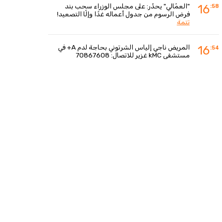
"العمّالي" يحذّر: على مجلس الوزراء سحب بند
16
:58
فرض الرسوم من جدول أعماله غدًا وإلّا التصعيد!
تتمة
المريض ناجي إلياس الشرتوني بحاجة لدم A+ في
16
:54
مستشفى kMC غزير للاتصال: 70867608