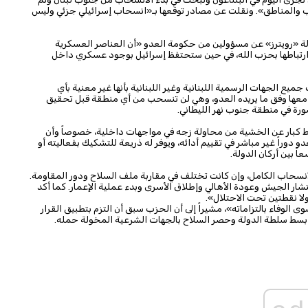
اب والمناطق». ونقلت عن مصادر توقعها بـ«انسحاب إسرائيلي جزئي وليس
الة «رويترز» عن مسؤولين من حكومة العدو «أن العناصر العسكرية
ارتباطها بحزب الله، في حين ستحتفظ إسرائيل بوجود عسكري داخل
ع الجهات الرسمية اللبنانية وغير اللبنانية بأنها غير معنية بأي
معها وفق ما يريده العدو، وهي لن تنسحب من أي منطقة قبل تحقيق
رة في منطقة جنوب نهر الليطاني.
اط كبار عن الخشية من محاولة زجه في مواجهات داخلية، خصوصاً وأن
دوراً غير مباشر في تقييم أدائه، ويوفر له ذريعة للتشكيك بفعاليته أو
اً بين أركان الدولة.
انسحاب الكامل، وإن كانت تختلف في مقاربة ملف السلاح ودور المقاومة.
شار الجيش وعودة الأهالي وإطلاق الأسرى وبدء عملية الإعمار. كما أكد
لا نقطتين تحت الاحتلال».
الوفاء بالتزاماته»، مشيراً إلى أن الحزب سبق أن التزم بتطبيق القرار