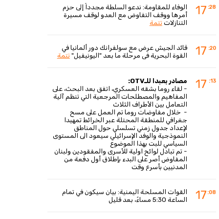
الوفاء للمقاومة: ندعو السلطة مجدداً إلى حزم
17
:28
أمرها ووقف التفاوض مع العدو لوقف مسيرة
التنازلات
تتمة
قائد الجيش عرض مع سولفرانك دور ألمانيا في
17
:20
القوة البحرية في مرحلة ما بعد "اليونيفيل"
تتمة
مصادر بعبدا للـOTV:
17
:13
- لقاء روما بشقه العسكري، اتفق بعد البحث، على 
المفاهيم والمصطلحات المرجعية التي تنظم آلية 
التعامل بين الأطراف الثلاث
- 
خلال مفاوضات روما تم العمل على مسح
جغرافي للمنطقة المحتلة عبر الخرائط تمهيدا
لإعداد جدول زمني تسلسلي حول المناطق
النموذجية والوفد الإسرائيلي سيعود الى المستوى
السياسي للبت بهذا الموضوع
- تم تبادل لوائح اولية للأسرى والمفقودين ولبنان 
المفاوض أصر على البدء بإطلاق أول دفعة من 
المدنيين بأسرع وقت
القوات المسلحة اليمنية: بيان سيكون في تمام
17
:08
الساعة 5:30 مساءً، بعد قليل