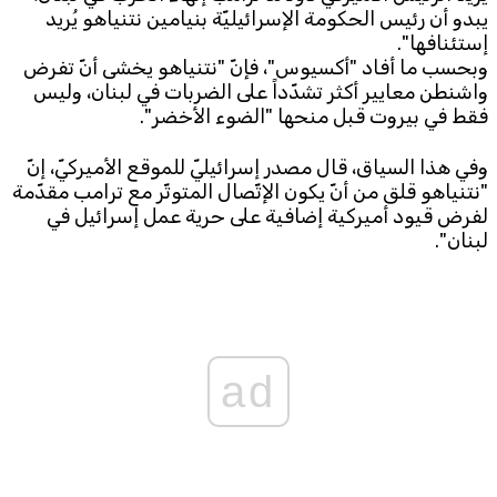
يبدو أن رئيس الحكومة الإسرائيليّة بنيامين نتنياهو يُريد 
إستئنافها".
Subscribe to the newsletter
وبحسب ما أفاد "أكسيوس"، فإنّ "نتنياهو يخشى أنّ تفرض 
واشنطن معايير أكثر تشدّداً على الضربات في لبنان، وليس 
فقط في بيروت قبل منحها "الضوء الأخضر".
وفي هذا السياق، قال مصدر إسرائيليّ للموقع الأميركيّ، إنّ 
"نتنياهو قلق من أنّ يكون الإتّصال المتوتّر مع ترامب مقدّمة 
لفرض قيود أميركية إضافية على حرية عمل إسرائيل في 
لبنان".
TTV
Download the app
TTV Plus
ad
© 2025. All Rights Reserved. By
Koein