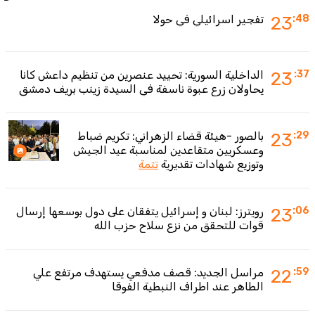
:48
23
تفجير اسرائيلي في حولا
:37
23
الداخلية السورية: تحييد عنصرين من تنظيم داعش كانا
يحاولان زرع عبوة ناسفة في السيدة زينب بريف دمشق
:29
23
بالصور -هيئة قضاء الزهراني: تكريم ضباط
وعسكريين متقاعدين لمناسبة عيد الجيش
وتوزيع شهادات تقديرية
تتمة
:06
23
رويترز: لبنان و إسرائيل يتفقان على دول بوسعها إرسال
قوات للتحقق من نزع سلاح حزب الله
:59
22
مراسل الجديد: قصف مدفعي يستهدف مرتفع علي
الطاهر عند اطراف النبطية الفوقا