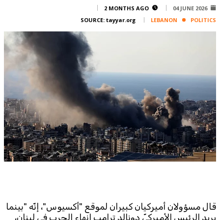
Corporate
2 MONTHS AGO
04 JUNE 2026
SOURCE:
tayyar.org
LEBANON
POLITICS
Advertise
Contact
FPM
Services
Horoscope
Polls
Jobs
Writers
Legal
Privacy Policy
Terms Of Use
Cookies Policy
قال مسؤولان أميركيان كبيران لموقع "أكسيوس"، إنّه "بينما 
يريد الرئيس الأميركيّ دونالد ترامب إنهاء الحرب في لبنان، 