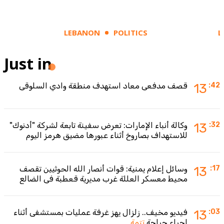
LEBANON
POLITICS
L
Just in
:42
13
قصف مدفعي معاد استهدف منطقة وادي السلوقي
:32
13
وكالة أنباء الإمارات: تعرض سفينة تابعة لشركة "أدنوك"
للاستهداف بصاروخ أثناء عبورها مضيق هرمز اليوم
:17
13
وسائل إعلام يمنية: قوات أنصار الله الحوثيين تقصف
محيط معسكر العللة غرب مديرية قعطبة في الضالع
:03
13
فيديو مخيف.. زلزال يهز غرفة عمليات بمستشفى أثناء
إجراء جراحة
تتمة