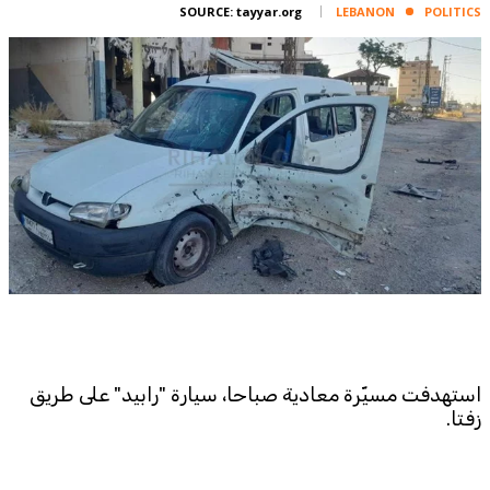
Corporate
SOURCE:
tayyar.org
LEBANON
POLITICS
Advertise
Contact
FPM
Services
Horoscope
Polls
Jobs
Writers
Legal
Privacy Policy
استهدفت مسيّرة معادية صباحا، سيارة "رابيد" على طريق
Terms Of Use
زفتا.
Cookies Policy