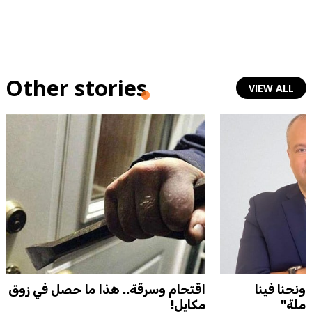
Other stories
VIEW ALL
ونحنا فينا
اقتحام وسرقة.. هذا ما حصل في زوق
املة"
مكايل!