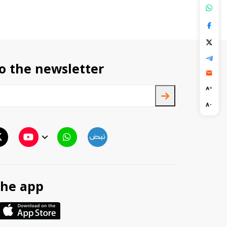
o the newsletter
TTV
TTV Plus
he app