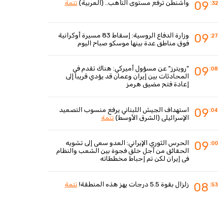
واشنطن ترفع مستوى التأهب.. (العربية)
تتمة
09
:32
وزارة الدفاع الروسية: إسقاط 83 مسيرة أوكرانية
09
:27
فوق مناطق عدة بينها موسكو صباح اليوم
"رويترز" عن مسؤول أميركي: هناك تقدم في
09
:08
المحادثات بين إيران وعمان قد يؤدي قريبا إلى
إعادة فتح مضيق هرمز
استهداف الجيش اللبناني يرفع منسوب التصعيد
09
:04
الإسرائيلي (الشرق الأوسط)
تتمة
الحرس الثوري الإيراني: العدو سعى إلى تشويه
09
:00
الحقائق من أجل خلق فجوة بين الشعب والنظام
في إيران لكن تم إحباط مخططاته
زلزال بقوة 5.5 درجات يهز هذه المنطقة!
تتمة
08
:53