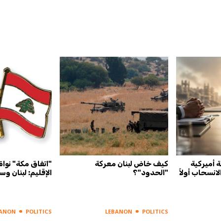
لصيغة أميركية
كيف خاض لبنان معركة
"اتفاق مكة" نواة 
"الحدود"؟
الإقليم: لبنان وس
BANON
POLITICS
LEBANON
POLITICS