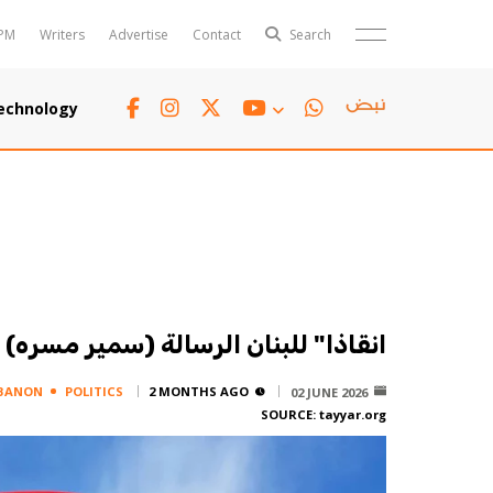
PM
Writers
Advertise
Contact
Search
Horoscope
Polls
echnology
Jobs
TTV
Writers
TTV Plus
انقاذا" للبنان الرسالة (سمير مسره)
BANON
POLITICS
2 MONTHS AGO
02 JUNE 2026
SOURCE:
tayyar.org