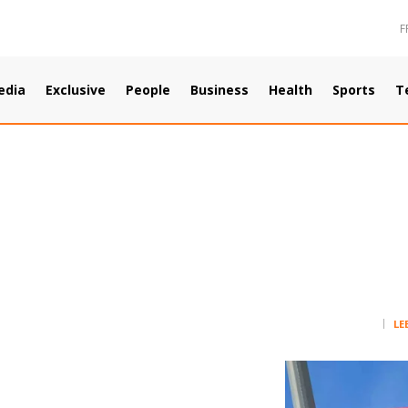
F
edia
Exclusive
People
Business
Health
Sports
T
LE