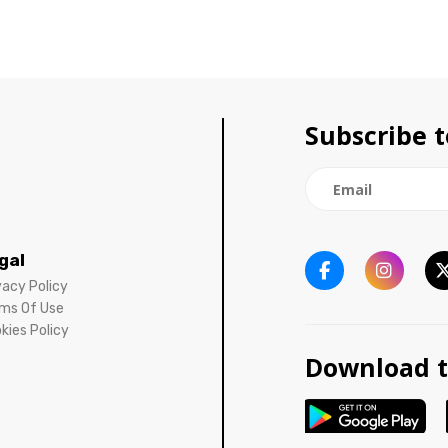
Subscribe t
gal
vacy Policy
ms Of Use
kies Policy
Download t