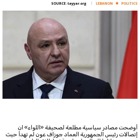
Corporate
SOURCE:
tayyar.org
LEBANON
POLITICS
Advertise
Contact
FPM
Services
Horoscope
Polls
Jobs
Writers
Legal
Privacy Policy
Terms Of Use
Cookies Policy
أوضحت مصادر سياسية مطلعة لصحيفة «اللواء» ان
إتصالات رئيس الجمهورية العماد جوزاف عون لم تهدأ حيث