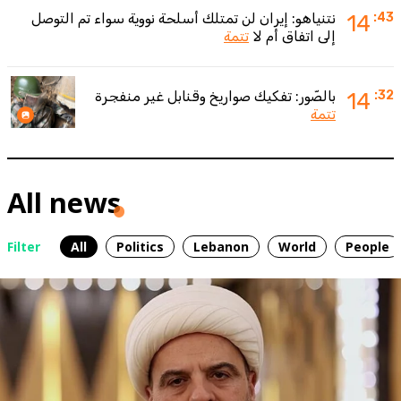
:43
14
نتنياهو: إيران لن تمتلك أسلحة نووية سواء تم التوصل
إلى اتفاق أم لا
تتمة
:32
14
بالصّور: تفكيك صواريخ وقنابل غير منفجرة
تتمة
All news
Filter
All
Politics
Lebanon
World
People