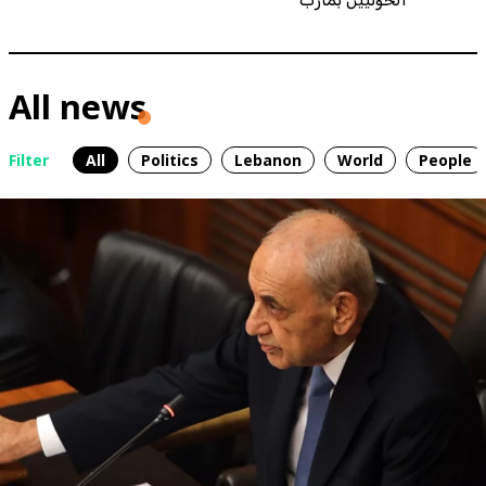
All news
Filter
All
Politics
Lebanon
World
People