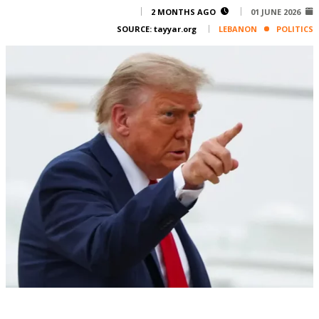
Corporate
2 MONTHS AGO
01 JUNE 2026
SOURCE:
tayyar.org
LEBANON
POLITICS
Advertise
Contact
FPM
Services
Horoscope
Polls
Jobs
Writers
Legal
Privacy Policy
Terms Of Use
Cookies Policy