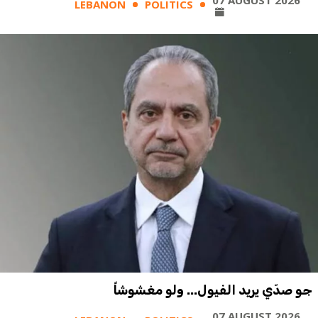
LEBANON
POLITICS
جو صدّي يريد الفيول... ولو مغشوشاً
07 AUGUST 2026