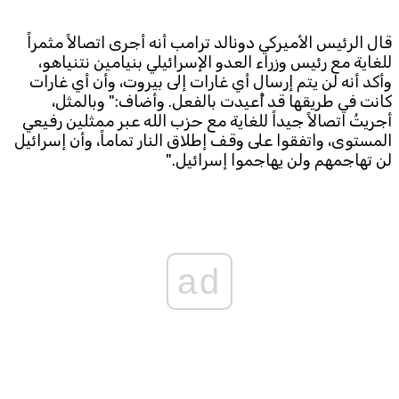
Subscribe to the newsletter
قال الرئيس الأميركي دونالد ترامب أنه أجرى اتصالاً مثمراً
للغاية مع رئيس وزراء العدو الإسرائيلي بنيامين نتنياهو،
وأكد أنه لن يتم إرسال أي غارات إلى بيروت، وأن أي غارات
كانت في طريقها قد أُعيدت بالفعل. وأضاف:" وبالمثل،
أجريتُ اتصالاً جيداً للغاية مع حزب الله عبر ممثلين رفيعي
المستوى، واتفقوا على وقف إطلاق النار تماماً، وأن إسرائيل
لن تهاجمهم ولن يهاجموا إسرائيل."
TTV
Download the app
TTV Plus
ad
© 2025. All Rights Reserved. By
Koein