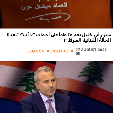
سيزار أبي خليل بعد ٢٥ عاماً على أحداث "٧ آب": "بعدنا
الحالة اللبنانية الصرفة"!
07 AUGUST 2026
LEBANON
POLITICS