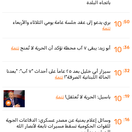
باتجاه البلدة
:50
10
بري يدعو إلى عقد جلسة عامة يومي الثلاثاء والأربعاء
تتمة
:36
10
أبو زيد: يبقى ٧ آب محطة تؤكد أن الحرية لا تُمنح
تتمة
:32
10
سيزار أبي خليل بعد ٢٥ عاماً على أحداث "٧ آب": "بعدنا
الحالة اللبنانية الصرفة"!
تتمة
:19
10
باسيل: الحرية لا تُعتَقل!
تتمة
:16
10
وسائل إعلام يمنية عن مصدر عسكري: الدفاعات الجوية
للقوات الحكومية تسقط مسيرات تابعة لأنصار الله
الحوثيين بمأرب