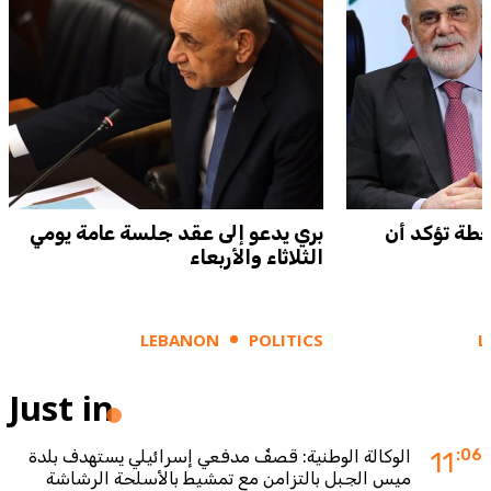
بقى ٧ آب محطة تؤكد أن
بري يدعو إلى عقد جلسة عامة يومي
الثلاثاء والأربعاء
LEBANON
POLITICS
L
Just in
:06
11
الوكالة الوطنية: قصفٌ مدفعي إسرائيلي يستهدف بلدة
ميس الجبل بالتزامن مع تمشيط بالأسلحة الرشاشة