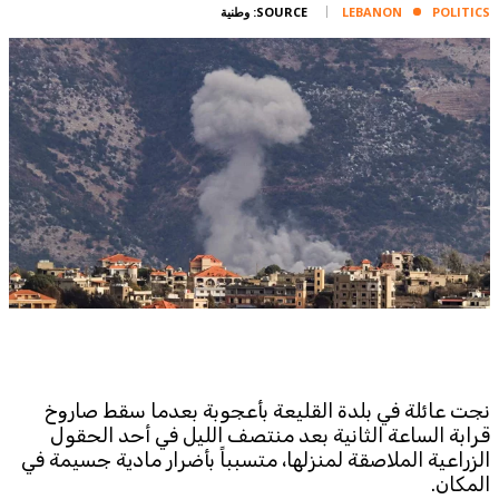
POLITICS
LEBANON
SOURCE:
وطنية
Corporate
Advertise
Contact
FPM
Services
Horoscope
Polls
Jobs
Writers
Legal
Privacy Policy
Terms Of Use
نجت عائلة في بلدة القليعة بأعجوبة بعدما سقط صاروخ
Cookies Policy
قرابة الساعة الثانية بعد منتصف الليل في أحد الحقول
الزراعية الملاصقة لمنزلها، متسبباً بأضرار مادية جسيمة في
المكان.