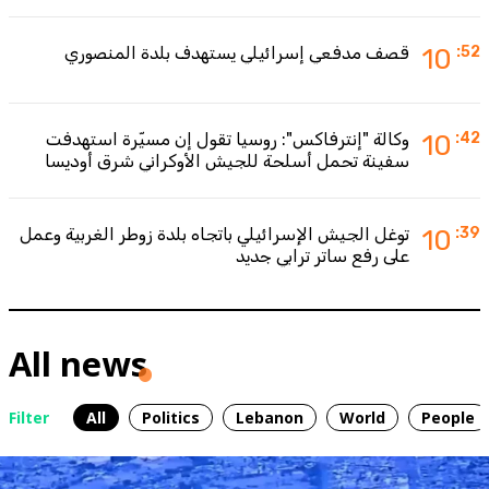
:52
10
قصف مدفعي إسرائيلي يستهدف بلدة المنصوري
:42
10
وكالة "إنترفاكس": روسيا تقول إن مسيّرة استهدفت
سفينة تحمل أسلحة للجيش الأوكراني شرق أوديسا
:39
10
توغل الجيش الإسرائيلي باتجاه بلدة زوطر الغربية وعمل
على رفع ساتر ترابي جديد
All news
Filter
All
Politics
Lebanon
World
People