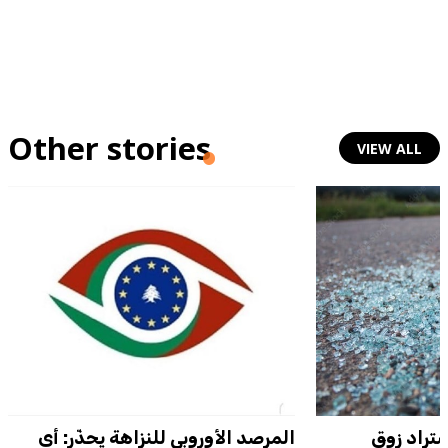
Other stories
VIEW ALL
تراد زوق
المرصد الأوروبي للنزاهة يحذّر: أي