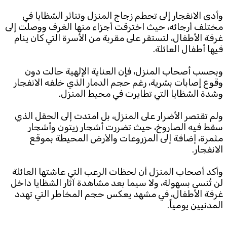
وأدى الانفجار إلى تحطم زجاج المنزل وتناثر الشظايا في
Subscribe to the newsletter
مختلف أرجائه، حيث اخترقت أجزاء منها الغرف ووصلت إلى
غرفة الأطفال، لتستقر على مقربة من الأسرة التي كان ينام
فيها أطفال العائلة.
وبحسب أصحاب المنزل، فإن العناية الإلهية حالت دون
وقوع إصابات بشرية، رغم حجم الدمار الذي خلفه الانفجار
وشدة الشظايا التي تطايرت في محيط المنزل.
TTV
ولم تقتصر الأضرار على المنزل، بل امتدت إلى الحقل الذي
Download the app
TTV Plus
سقط فيه الصاروخ، حيث تضررت أشجار زيتون وأشجار
مثمرة، إضافة إلى المزروعات والأرض المحيطة بموقع
الانفجار.
وأكد أصحاب المنزل أن لحظات الرعب التي عاشتها العائلة
© 2025. All Rights Reserved. By
Koein
لن تُنسى بسهولة، ولا سيما بعد مشاهدة آثار الشظايا داخل
غرفة الأطفال، في مشهد يعكس حجم المخاطر التي تهدد
المدنيين يومياً.