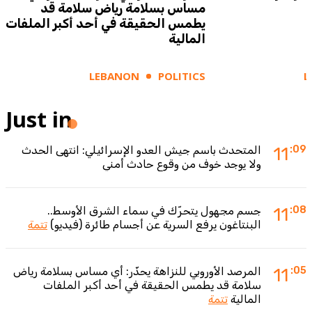
مساس بسلامة رياض سلامة قد
يطمس الحقيقة في أحد أكبر الملفات
المالية
LEBANON
POLITICS
L
Just in
:09
11
المتحدث باسم جيش العدو الإسرائيلي: انتهى الحدث
ولا يوجد خوف من وقوع حادث أمني
:08
11
جسم مجهول يتحرّك في سماء الشرق الأوسط..
البنتاغون يرفع السرية عن أجسام طائرة (فيديو)
تتمة
:05
11
المرصد الأوروبي للنزاهة يحذّر: أي مساس بسلامة رياض
سلامة قد يطمس الحقيقة في أحد أكبر الملفات
المالية
تتمة