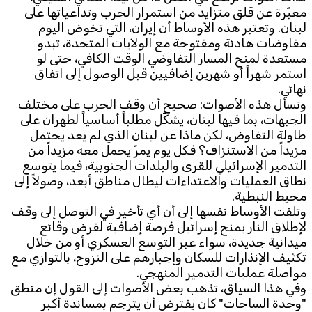
معبّرة عن قلق متزايد من استمرار الحرب وتداعياتها على
لبنان. وتعتبر هذه الأوساط أن إيران، التي تخوض اليوم
Subscribe to the newsletter
مفاوضات هادئة ومفتوحة مع الولايات المتحدة، تبدو
مستعدة لمنح المسار التفاوضي الوقت الكافي، حتى لو
استمر شهراً أو شهرين إضافيين قبل الوصول إلى اتفاق
نهائي.
وتسأل هذه الأصوات: صحيح أن وقف الحرب على مختلف
الجبهات، بما فيها لبنان، يشكّل مطلباً أساسياً لطهران على
طاولة التفاوض، لكن ماذا عن لبنان الذي لم يعد يحتمل
مزيداً من الاستنزاف؟ فكل يوم يمرّ يحمل معه مزيداً من
TTV
التدمير الإسرائيلي للقرى والبلدات الجنوبية، فيما يتوسع
Download the app
TTV Plus
نطاق العمليات والاعتداءات ليطال مناطق أبعد، وصولاً إلى
محيط النبطية.
وتلفت الأوساط نفسها إلى أن أي تأخير في التوصل إلى وقف
لإطلاق النار يمنح إسرائيل فرصة إضافية لفرض وقائع
ميدانية جديدة، سواء عبر التوسع العسكري أو من خلال
© 2025. All Rights Reserved. By
Koein
تكثيف الإنذارات للسكان وإجبارهم على النزوح، بالتوازي مع
مواصلة عمليات التدمير المنهجي.
وفي هذا السياق، تذهب بعض الأصوات إلى القول إن منطق
"وحدة الساحات" كان يفترض أن يترجم بمساندة أكبر