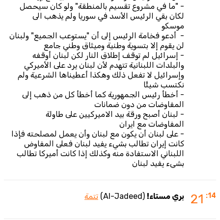
- "ما في مشروع تقسيم بالمنطقة" ولو كان سيحصل
لكان بقي الرئيس الأسد في سوريا ولم يذهب الى
موسكو
- أدعو فخامة الرئيس إلى أن "يستوعب الجميع" ولبنان
لن يقوم إلا بتسوية وطنية وميثاق وطني جامع
- إسرائيل لم توقف إطلاق النار لكن لبنان أوقفه
والبلدات اللبنانية تتهدم لأن لبنان يرد على الأميركي
وإسرائيل لا تفعل ذلك وهكذا أعطيناها الشرعية ولم
نكتسب شيئًا
- أخطأ رئيس الجمهورية كما أخطأ كل من ذهب إلى
المفاوضات من دون ضمانات
- لبنان أصبح ورقة بيد الاميركيين على طاولة
المفاوضات مع ايران
- على لبنان أن يكون مع لبنان وأن يعمل لمصلحته فإذا
كانت إيران تطالب بشيء يفيد لبنان فعلى المفاوض
اللبناني الاستفادة منه وكذلك إذا كانت أميركا تطالب
بشيء يفيد لبنان
:14
21
بري مستاء!
(Al-Jadeed)
تتمة