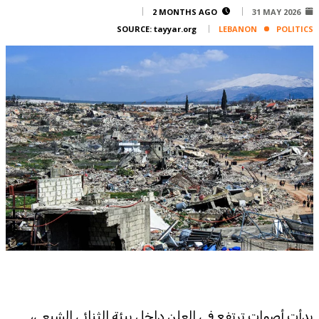
Corporate
2 MONTHS AGO
31 MAY 2026
SOURCE:
tayyar.org
LEBANON
POLITICS
Advertise
Contact
FPM
Services
Horoscope
Polls
Jobs
Writers
Legal
Privacy Policy
Terms Of Use
Cookies Policy
بدأت أصوات ترتفع في العلن داخل بيئة الثنائي الشيعي،