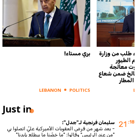
 طلب من وزارة
بري مستاء!
م الطيور
يروت معالجة
سالخ ضمن شعاع
LEBANON
POLITICS
L
Just in
:18
21
سليمان فرنجية لـ"جدل":
- بعد شهر من فرض العقوبات الأميركية عليّ اتصلوا بي
"من عند الرئيس" وقالوا: "ما خصّنا ما بيطلع بإيدنا"