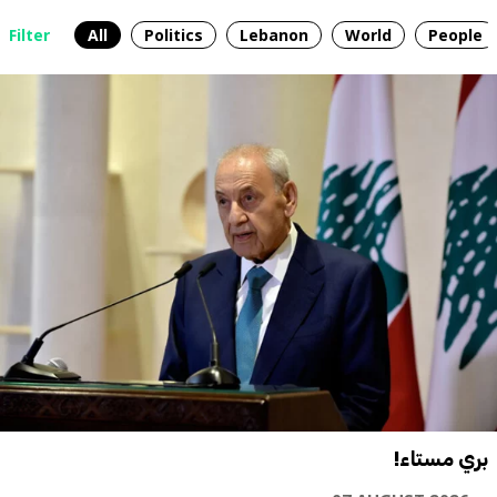
Filter
All
Politics
Lebanon
World
People
بري مستاء!