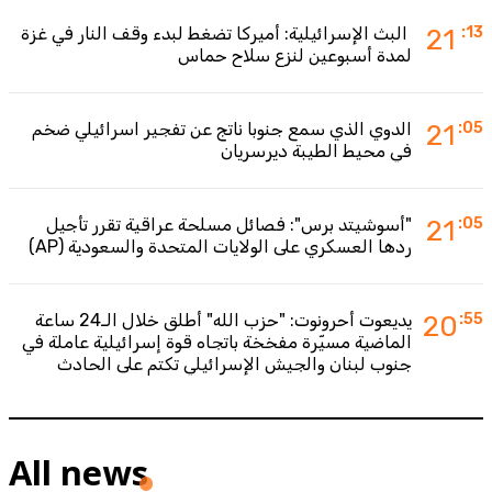
:13
21
البث الإسرائيلية: أميركا تضغط لبدء وقف النار في غزة
لمدة أسبوعين لنزع سلاح حماس
:05
21
الدوي الذي سمع جنوبا ناتج عن تفجير اسرائيلي ضخم
في محيط الطيبة ديرسريان
:05
21
"أسوشيتد برس": فصائل مسلحة عراقية تقرر تأجيل
ردها العسكري على الولايات المتحدة والسعودية (AP)
:55
20
يديعوت أحرونوت: "حزب الله" أطلق خلال الـ24 ساعة
الماضية مسيّرة مفخخة باتجاه قوة إسرائيلية عاملة في
جنوب لبنان والجيش الإسرائيلي تكتم على الحادث
All news