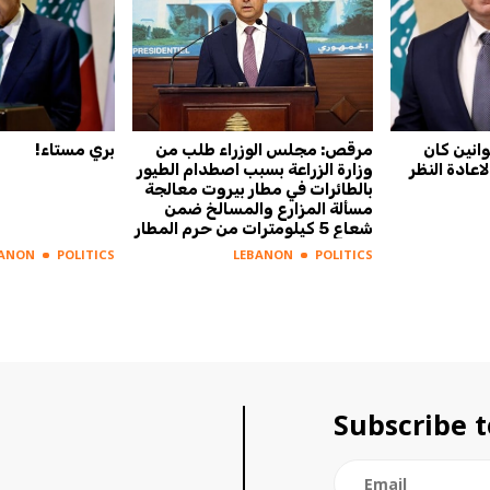
س عون اعاد 4 قوانين كان
مرقص: مجلس الوزراء طلب من
بري مستاء!
عادة النظر
وزارة الزراعة بسبب اصطدام الطيور
بالطائرات في مطار بيروت معالجة
مسألة المزارع والمسالخ ضمن
شعاع 5 كيلومترات من حرم المطار
BANON
POLITICS
LEBANON
POLITICS
Subscribe t