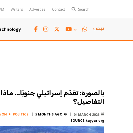
PM
Writers
Advertise
Contact
Search
Horoscope
Polls
echnology
Jobs
TTV
Writers
TTV Plus
بالصورة: تقدّم إسرائيلي جنوبًا... ماذا
التفاصيل؟
NON
POLITICS
5 MONTHS AGO
04 MARCH 2026
SOURCE:
tayyar.org