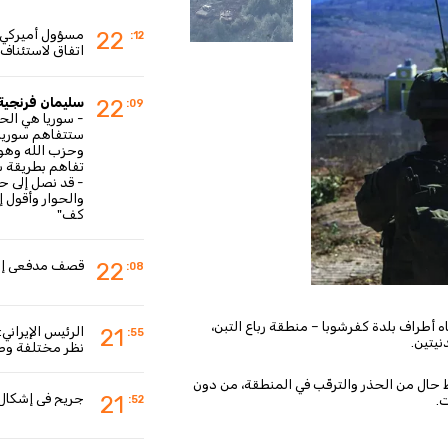
مسؤول أميركي لـ
22
:12
اتفاق لاستئناف ال
سليمان فرنجية
22
:09
- سوريا هي الحل
ستتفاهم سوريا ت
وحزب الله وهو 
تفاهم بطريقة 
- قد نصل إلى ح
والحوار وأقول 
كف"
قصف مدفعي إسرا
22
:08
ه أطراف بلدة كفرشوبا – منطقة رباع التبن،
الرئيس الإيراني
21
:55
نيتين.
نظر مختلفة وطب
 حال من الحذر والترقّب في المنطقة، من دون
جريح في إشكال
21
.
:52