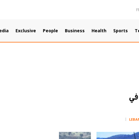
F
edia
Exclusive
People
Business
Health
Sports
T
 في
LEBA