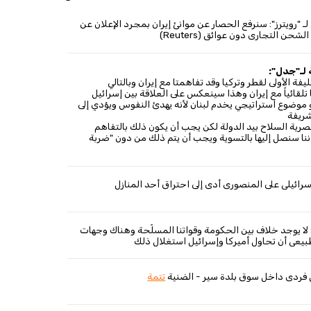
 "رويترز": سنرفع الحصار عن موانئ إيران بمجرد الإعلان عن
شحن التجاري دون عوائق (Reuters)
 لـ"جدل":
يفة الأولى لقطر وتركيا وقد تفاهمتا مع إيران وبالتالي
لقائياً مع إيران وهذا سينعكس على العلاقة بين إسرائيل
موضوع استراتيجي يخدم لبنان لأنه يهدئ النفوس ويؤدي إلى
شريفة
صرية السلاح بيد الدولة لكن يجب أن يكون ذلك بالتفاهم
إننا سنصل إليها بالتسوية ويجب أن يتم ذلك من دون "ضربة
ئيلي على المنصوري أدى إلى احتراق أحد المنازل
: لا يوجد خلاف بين الحكومة وقواتنا المسلّحة وهناك وجهات
يعي أن تحاول أميركا وإسرائيل استغلال ذلك
 فردي داخل سوق بلدة سير - الضنية
تتمة