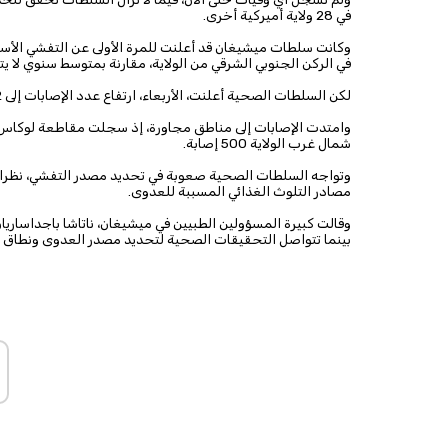
في 28 ولاية أميركية أخرى.
في الركن الجنوبي الشرقي من الولاية، مقارنة بمتوسط سنوي لا يتجاوز عا
لكن السلطات الصحية أعلنت، الأربعاء، ارتفاع عدد الإصابات إلى 992 حالة، بينها نحو 40 حالة استدعت دخول المستشفى.
شمال غرب الولاية 500 إصابة.
وتواجه السلطات الصحية صعوبة في تحديد مصدر التفشي، نظرا 
مصادر التلوث الغذائي المسببة للعدوى.
وقالت كبيرة المسؤولين الطبيين في ميشيغان، ناتاشا باجداساريا
بينما تتواصل التحقيقات الصحية لتحديد مصدر العدوى ونطاق ا