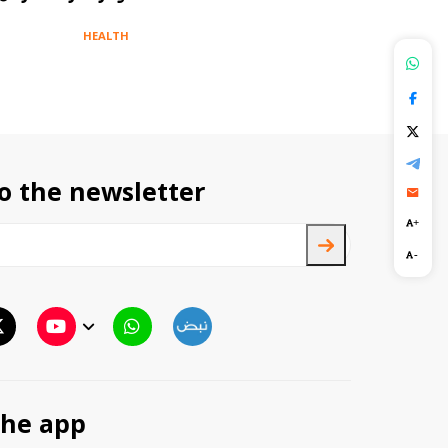
للحياة
HEALTH
HEALTH
o the newsletter
TTV
TTV Plus
he app