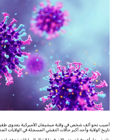
أصيب نحو ألف شخص في ولاية ميشيغان الأميركية بعدوى طفيلية 
تاريخ الولاية وأحد أكبر حالات التفشي المسجلة في الولايات الم
ولم تسجل أي وفيات حتى الآن، فيما لا تزال السلطات تحقق لت