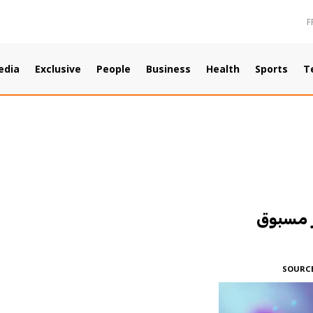
F
edia
Exclusive
People
Business
Health
Sports
T
 مسبوق
SOURC