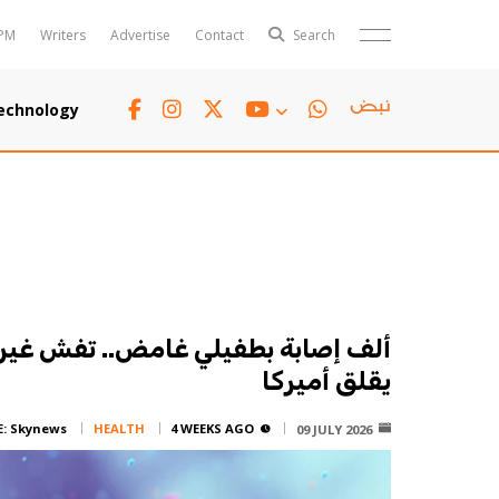
PM
Writers
Advertise
Contact
Search
Horoscope
Polls
echnology
Jobs
TTV
Writers
TTV Plus
ألف إصابة بطفيلي غامض.. تفش غير
يقلق أميركا
E:
Skynews
HEALTH
4 WEEKS AGO
09 JULY 2026