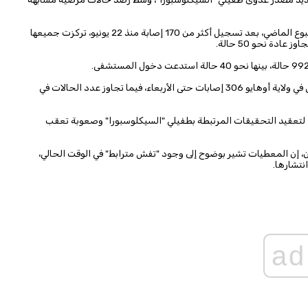
وكانت سلطات ميشيغان قد أعلنت للمرة الأولى عن التفشي الأسبوع الماضي، بعد تسجيل أكثر من 170 إصابة منذ 22 يونيو، تركزت جميعها
دة نحو 50 حالة.
وامتدت الإصابات إلى مناطق مجاورة، إذ سجلت مقاطعة لوكاس في ولاية أوهايو 306 إصابات حتى الأربعاء، فيما تجاوز عدد الحالات في
لتعقيد التحقيقات المرتبطة بطفيلي "السيكلوسبورا" وصعوبة تعقب
ن، إن المعطيات تشير بوضوح إلى وجود "تفش مترابط" في الوقت الحالي،
نتشارها.
ad