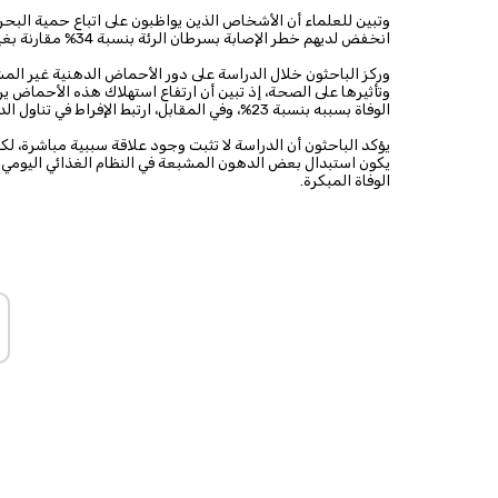
وتبين للعلماء أن الأشخاص الذين يواظبون على اتباع حمية البح
انخفض لديهم خطر الإصابة بسرطان الرئة بنسبة 34% مقارنة بغيرهم، كما قل لديهم خطر الوفاة بسبب هذا النوع من السرطان بنسبة 39%.
وركز الباحثون خلال الدراسة على دور الأحماض الدهنية غير المش
الوفاة بسببه بنسبة 23%، وفي المقابل، ارتبط الإفراط في تناول الدهون المشبعة بزيادة هذا الخطر.
يؤكد الباحثون أن الدراسة لا تثبت وجود علاقة سببية مباشرة، لكن
يكون استبدال بعض الدهون المشبعة في النظام الغذائي اليوم
الوفاة المبكرة.