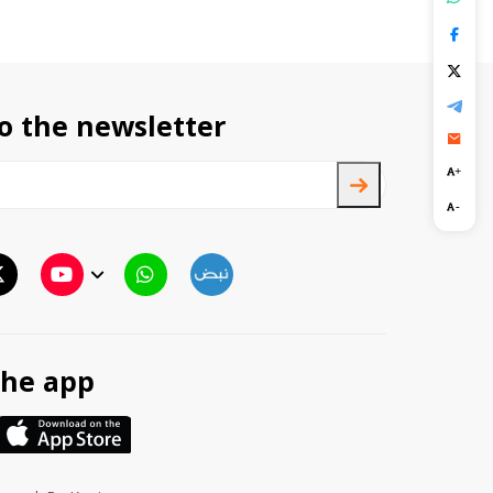
o the newsletter
TTV
TTV Plus
he app