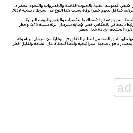
ر الأبيض المتوسط الغنية بالحبوب الكاملة والخضروات واللحوم الحمراء،
بعة، الموجودة في الأسماك والمكسرات والبذور والزيوت النباتية،
وتأثيرها على الصحة، إذ تبين أن ارتفاع استهلاك هذه الأحماض يرتبط بانخفاض بانخفاض خطر الإصابة بسرطان الرئة بنسبة 18%، وخطر
ها تظهر الدور المحتمل للنظام الغذائي في الوقاية من سرطان الرئة، وقد
ي بمصادر دهون صحية استراتيجية واعدة للحفاظ على الصحة وتقليل خطر
ad