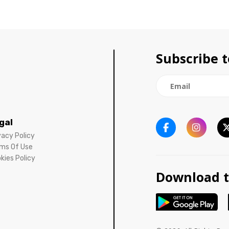
Subscribe t
gal
vacy Policy
ms Of Use
kies Policy
Download t