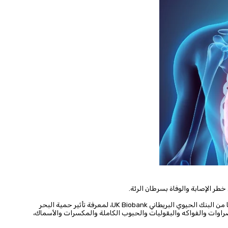
طر الإصابة والوفاة بسرطان الرئة.
حلل الباحثون أثناء الدراسة بيانات 191 ألف شخص، حصلوا عليها من البنك الحيوي البريطاني UK Biobank، لمعرفة تأثير حمية البحر
راوات والفواكه والبقوليات والحبوب الكاملة والمكسرات والأسماك،