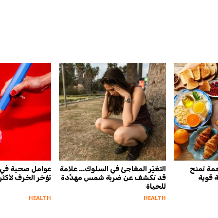
أذكياء.. 7 أطعمة تمنح
التغيّر المفاجئ في السلوك... علامة
عوامل صحية في 
قوية
قد تكشف عن ضربة شمس مهدِّدة
تؤخر الخرف لأكثر من 13
للحياة
HEALTH
HEALTH