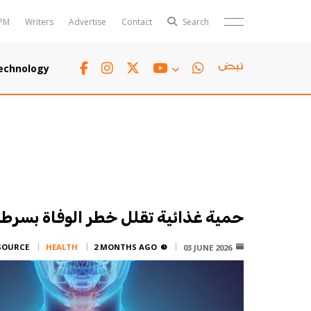
PM
Writers
Advertise
Contact
Search
Horoscope
Polls
echnology
Jobs
TTV
Writers
TTV Plus
حمية غذائية تقلل خطر الوفاة بسرطان
SOURCE:
HEALTH
2 MONTHS AGO
03 JUNE 2026