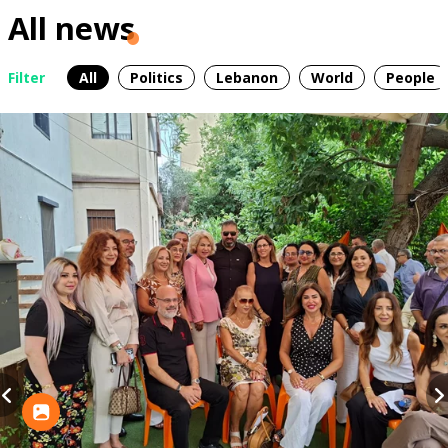
All news
Filter
All
Politics
Lebanon
World
People