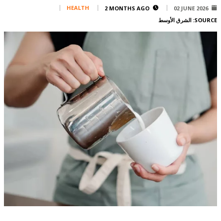
Corporate
HEALTH
2 MONTHS AGO
02 JUNE 2026
SOURCE:
الشرق الأوسط
Advertise
Contact
FPM
Services
Horoscope
Polls
Jobs
Writers
Legal
Privacy Policy
Terms Of Use
Cookies Policy