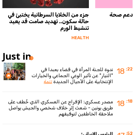
وتدعم صحة
جزء من الخلايا السرطانية يختبئ في
حالة سكون.. تهديد صامت قد يعيد
تنشيط الورم
HEALTH
Just in
:22
18
ندوة للجنة المرأة في قضاء بعبدا في
"التيار" عن تأثير الوعي الجماعي والخيارات
الإنتخابية على الأجيال الجديدة
تتمة
:18
18
مصدر عسكري: الإفراج عن العسكري الذي خُطف على
طريق يونين - شعث إثر خلاف شخصي والجيش يواصل
ملاحقة الخاطفين لتوقيفهم
:52
الرئيس الإيراني: