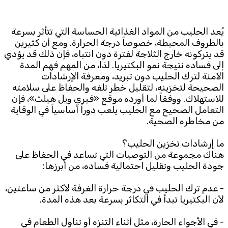
Subscribe to the newsletter
يُعد الحليب من المواد الغذائية الحساسة التي تتأثر بسرعة
بالظروف المحيطة، خصوصاً درجة الحرارة. ومع أن كثيرين
قد يتركونه خارج الثلاجة لفترة دون انتباه، فإن ذلك قد يؤدي
إلى فساده نتيجة نمو البكتيريا. لذا، من المهم فهم المدة
الآمنة لترك الحليب دون تبريد، ومعرفة الإرشادات
الصحيحة لتخزينه، لتقليل خطر تلفه والحفاظ على سلامته
للاستهلاك. ووفقاً لما أورده موقع «فيري ويل هيلث»، فإن
التعامل الصحيح مع الحليب يلعب دوراً أساسياً في الوقاية
TTV
من مخاطره الصحية.
Download the app
TTV Plus
ما إرشادات تخزين الحليب؟
هناك مجموعة من التوصيات التي تساعد في الحفاظ على
جودة الحليب وتقليل احتمالية فساده، من أبرزها:
© 2025. All Rights Reserved. By
Koein
- عدم ترك الحليب في درجة حرارة الغرفة لأكثر من ساعتين،
لأن البكتيريا تبدأ في التكاثر بسرعة بعد هذه المدة.
- في الأجواء الحارة، مثل أثناء التنزه أو تناول الطعام في