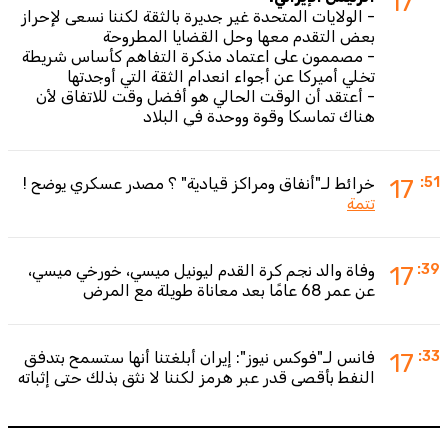
17
- الولايات المتحدة غير جديرة بالثقة لكننا نسعى لإحراز
بعض التقدم معها وحل القضايا المطروحة
- مصممون على اعتماد مذكرة التفاهم كأساس شريطة
تخلي أميركا عن أجواء انعدام الثقة التي أوجدتها
- أعتقد أن الوقت الحالي هو أفضل وقت للاتفاق لأن
هناك تماسكا وقوة ووحدة في البلاد
:51
17
خرائط لـ"أنفاق ومراكز قيادية" ؟ مصدر عسكري يوضح !
تتمة
:39
17
وفاة والد نجم كرة القدم ليونيل ميسي، خورخي ميسي،
عن عمر 68 عامًا بعد معاناة طويلة مع المرض
:33
17
فانس لـ"فوكس نيوز": إيران أبلغتنا أنها ستسمح بتدفق
النفط بأقصى قدر عبر هرمز لكننا لا نثق بذلك حتى إثباته