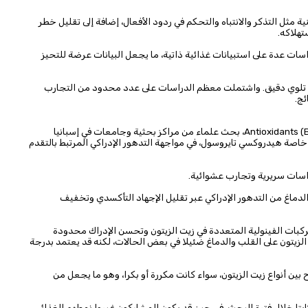
ل التذكر والانتباه والتحكم في ردود الأفعال، إضافة إلى تقليل خطر
تهلاكه.
ات عدة على استبيانات غذائية ذاتية، ما يجعل البيانات عرضة للتحيز
ليل تلوي دقيق. واشتملت معظم الدراسات على عدد محدود من التجارب
ئج.
وفي مراجعة أخرى صدرت في يوليو/تموز 2023 في مجلة Antioxidants (Basel)، بحث علماء من مراكز بحثية وجامعات في إسبانيا
ة، خاصة هيدروكسي تايروسول، في مواجهة التدهور الإدراكي المرتبط بالتقدم
اسات سريرية وتجارب عشوائية.
الدماغ من التدهور الإدراكي عبر تقليل الإجهاد التأكسدي وتخفيف
لمركبات الفينولية المتعددة في زيت الزيتون وتحسن الإدراك محدودة
الزيتون على القلب والدماغ ضئيلا في بعض الحالات، لكنه قد يعتمد بدرجة
ين أنواع زيت الزيتون، سواء كانت مكررة أو بكرا، وهو ما يجعل من
بتا خلال فترة البحث، في حين قد يكون المشاركون غيروا نمطهم الغذائي،