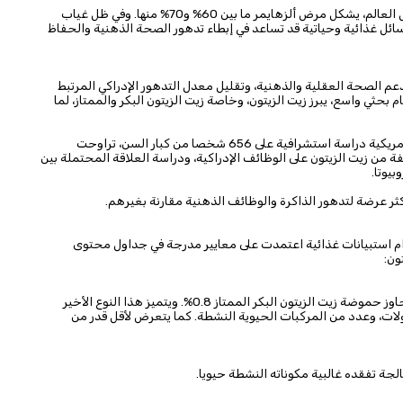
وتشير بيانات المنظمة إلى تسجيل نحو 57 مليون حالة خرف حول العالم، يشكل مرض ألزهايمر ما بين 60% و70% منها. وفي ظل غياب
ائل غذائية وحياتية قد تساعد في إبطاء تدهور الصحة الذهنية والحفاظ
دعم الصحة العقلية والذهنية، وتقليل معدل التدهور الإدراكي المرتبط
بحثي واسع، يبرز زيت الزيتون، وخاصة زيت الزيتون البكر والممتاز، لما
وفي هذا السياق، أجرى باحثون من إسبانيا والولايات المتحدة الأمريكية دراسة استشرافية على 656 شخصا من كبار السن، تراوحت
ك أنواع مختلفة من زيت الزيتون على الوظائف الإدراكية، ودراسة العلاقة المحتملة بين
بيوتا.
ثر عرضة لتدهور الذاكرة والوظائف الذهنية مقارنة بغيرهم.
دام استبيانات غذائية اعتمدت على معايير مدرجة في جداول محتوى
تبلغ حموضة زيت الزيتون البكر أقل من أو تساوي 2%، بينما لا تتجاوز حموضة زيت الزيتون البكر الممتاز 0.8%. ويتميز هذا النوع الأخير
لات، وعدد من المركبات الحيوية النشطة. كما يتعرض لأقل قدر من