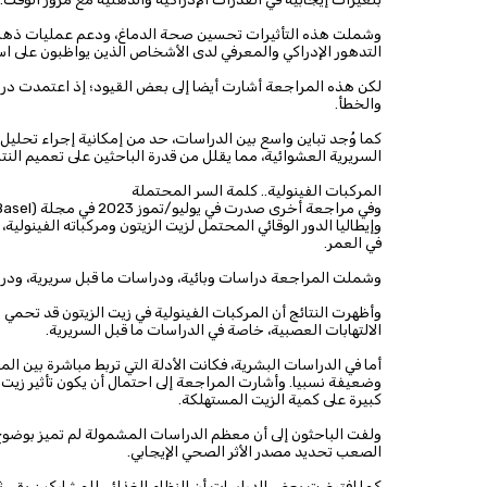
وشملت هذه التأثيرات تحسين صحة الدماغ، ودعم عمليات ذهنية مث
التدهور الإدراكي والمعرفي لدى الأشخاص الذين يواظبون على اس
لكن هذه المراجعة أشارت أيضا إلى بعض القيود؛ إذ اعتمدت دراس
والخطأ.
كما وُجد تباين واسع بين الدراسات، حد من إمكانية إجراء تح
السريرية العشوائية، مما يقلل من قدرة الباحثين على تعميم النتا
المركبات الفينولية.. كلمة السر المحتملة
وإيطاليا الدور الوقائي المحتمل لزيت الزيتون ومركباته الفينولي
في العمر.
وشملت المراجعة دراسات وبائية، ودراسات ما قبل سريرية، ودر
وأظهرت النتائج أن المركبات الفينولية في زيت الزيتون قد تحمي 
الالتهابات العصبية، خاصة في الدراسات ما قبل السريرية.
أما في الدراسات البشرية، فكانت الأدلة التي تربط مباشرة بين ا
وضعيفة نسبيا. وأشارت المراجعة إلى احتمال أن يكون تأثير زيت 
كبيرة على كمية الزيت المستهلكة.
ولفت الباحثون إلى أن معظم الدراسات المشمولة لم تميز بوضوح ب
الصعب تحديد مصدر الأثر الصحي الإيجابي.
كما افترضت بعض الدراسات أن النظام الغذائي للمشاركين بقي ثا