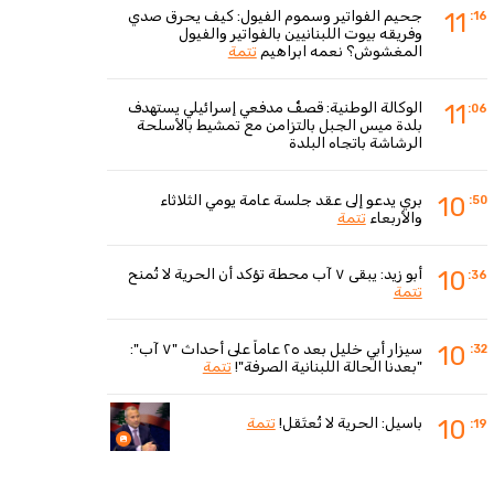
جحيم الفواتير وسموم الفيول: كيف يحرق صدي
11
:16
وفريقه بيوت اللبنانيين بالفواتير والفيول
المغشوش؟ نعمه ابراهيم
تتمة
الوكالة الوطنية: قصفٌ مدفعي إسرائيلي يستهدف
11
:06
بلدة ميس الجبل بالتزامن مع تمشيط بالأسلحة
الرشاشة باتجاه البلدة
بري يدعو إلى عقد جلسة عامة يومي الثلاثاء
10
:50
والأربعاء
تتمة
أبو زيد: يبقى ٧ آب محطة تؤكد أن الحرية لا تُمنح
10
:36
تتمة
سيزار أبي خليل بعد ٢٥ عاماً على أحداث "٧ آب":
10
:32
"بعدنا الحالة اللبنانية الصرفة"!
تتمة
باسيل: الحرية لا تُعتَقل!
تتمة
10
:19