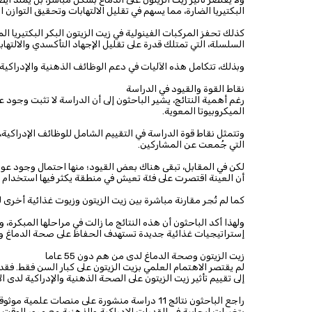
البكتيريا الضارة، مما يسهم في تقليل الالتهابات وتحقيق التوازن
كذلك تحفز المركبات الفينولية في زيت الزيتون البكر البكتيريا 
السلسلة، التي تمتلك قدرة على تقليل الإجهاد التأكسدي والالتها
وبذلك، تتكامل هذه الآليات في دعم الوظائف الذهنية والإدراكية،
نقاط القوة والقيود في الدراسة
رغم أهمية النتائج، يشير الباحثون إلى أن الدراسة لا تثبت وجود 
الميكروبيوتا المعوية.
وتتمثل نقاط قوة الدراسة في التقييم الشامل للوظائف الإدراكية، 
التي جُمعت عن المشاركين.
لكن في المقابل، تبقى هناك بعض القيود؛ منها احتمال وجود عوام
أن العينة اقتصرت على فئة تعيش في منطقة يكثر فيها استخدام ز
كما لم تُجر مقارنة مباشرة بين زيت الزيتون وزيوت غذائية أخرى 
ولهذا أكد الباحثون أن هذه النتائج ما زالت في مراحلها المبكرة، 
إستراتيجيات غذائية جديدة تستهدف الحفاظ على صحة الدماغ والمه
زيت الزيتون وصحة الدماغ لدى من هم دون 55 عاما
إلى تقييم تأثير زيت الزيتون على الصحة الذهنية والإدراكية لدى الأشخ
بتغيرات إيجابية في القدرات الإدراكية والذهنية مع مرور الوقت.