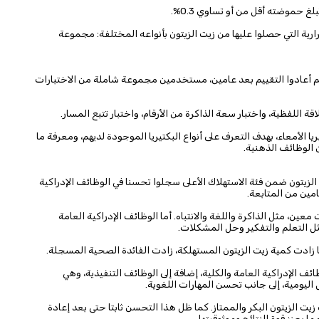
حموضته أقل من أو تساوي 0.3%.
عرات الحرارية التي حصلوا عليها من زيت الزيتون بأنواعه المختلفة: مجموعة
، ثم أعادوا التقييم بعد عامين، مستخدمين مجموعة شاملة من الاختبارات
قة اللفظية، واختبار سعة الذاكرة من الأرقام، واختبار تتبع المسار.
 الأمعاء، بهدف التعرف على أنواع البكتيريا الموجودة لديهم، ومعرفة ما
 الوظائف الذهنية.
ت الزيتون ضمن فئة الاستهلاك الأعلى سجلوا تحسنا في الوظائف الإدراكية
مين من المتابعة.
ين، مثل الذاكرة واللغة والانتباه. أما الوظائف الإدراكية العامة
ثل التعلم والتفكير وحل المشكلات.
ا زادت كمية زيت الزيتون المستهلكة، زادت الفائدة الصحية المسجلة.
ظائف الإدراكية العامة والكلية، إضافة إلى الوظائف التنفيذية، وهي
اليومية، إلى جانب تحسن المهارات اللغوية.
يت الزيتون البكر والممتاز. كما ظل هذا التحسن ثابتا حتى بعد إعادة
يعزز قوة النتائج وموثوقيتها.