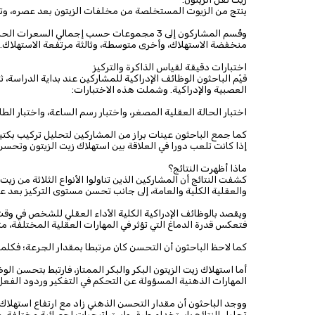
ينتج من الزيوت المستخلصة من مخلفات الزيتون بعد عصره، وتبلغ 
وقُسم المشاركون إلى 3 مجموعات حسب إجمالي الس
منخفضة الاستهلاك، وأخرى متوسطة، وثالثة مرتفعة الاستهلاك.
اختبارات دقيقة لقياس الذاكرة والتركيز
قيّم الباحثون الوظائف الإدراكية للمشاركين عند بداية الدراسة
العصبية والإدراكية. وشملت هذه الاختبارات:
اختبار الحالة العقلية المصغر، واختبار رسم الساعة، واختبار الطلا
كما جمع الباحثون عينات براز من المشاركين لتحليل تركيب بكتيريا
إذا كانت تلعب دورا في العلاقة بين استهلاك زيت الزيتون وتحسن
ماذا أظهرت النتائج؟
كشفت النتائج أن المشاركين الذين تناولوا الأنواع الثلاثة من زي
والعقلية الكلية والعامة، إلى جانب تحسن مستوى التركيز بعد عا
ويقصد بالوظائف الإدراكية الكلية الأداء العقلي للشخص في وقت مع
فتعكس قدرة الدماغ التي تؤثر في المهارات العقلية المختلفة، م
كما لاحظ الباحثون أن التحسن كان مرتبطا بمقدار الجرعة؛ فكلم
أما استهلاك زيت الزيتون البكر والبكر الممتاز، فارتبط بتحسن الو
المهارات الذهنية المسؤولة عن التحكم في التفكير وردود الفعل 
ووجد الباحثون أن مقدار التحسن الذهني زاد مع ارتفاع استهلاك ز
تحليل النتائج باستخدام طرق وإستراتيجيات إحصائية مختلفة، مما 