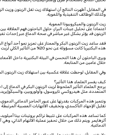
في المقابل، أظهرت النتائج أن استهلاك زيت ثفل الزيتون وزيت ال
وكذلك الوظائف التنفيذية واللغوية.
زيت الزيتون والميكروبيوتا المعوية
اعتمادا على تحليل عينات البراز، حاول الباحثون فهم العلاقة بين بك
الزيتون قد يؤثر بشكل غير مباشر في صحة الدماغ عبر إحداث تغيي
فقد ساعد زيت الزيتون البكر والممتاز على تعزيز نمو أحد أنواع الب
هذه البكتيريا كانت مسؤولة عن نحو 20% من التأثير الكلي لزيت الزيتون على الوظائف الإدراكية.
ويرى الباحثون أن هذا التحسن في البيئة البكتيرية داخل الأمعا
خلال عامين من المتابعة.
وفي المقابل، لوحظت علاقة عكسية بين استهلاك زيت الزيتون الم
كيف يفسر العلماء هذا التأثير؟
يرجع العلماء التأثير الملحوظ لزيت الزيتون البكر في الدماغ إلى
المتعددة، مثل هيدروكسي تايروسول، وأولوروبين، والسيكوإيريد
وتتميز هذه المركبات بقدرتها على عبور الحاجز الدماغي الدموي، 
تقليل الإجهاد التأكسدي، وتخفيف الالتهابات العصبية المرتبطة ب
كما تساعد هذه المركبات على تثبيط تراكم بروتينات بيتا أميلويد،
ألزهايمر. ويتم ذلك من خلال تحفيز عملية الالتهام الذاتي، وهي
الدماغية.
ولا يقتصر تأثير زيت الزيتون على الدماغ بشكل مباشر، بل يمتد أيضا 