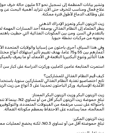
علاج فعال ومناسب للخرف حتى الآن، تتزايد أهمية البحث عن وس
على وظائف الدماغ لأطول فترة ممكنة.
زيت الزيتون البكر وتعزيز الإدراك الذهني
ينظر العلماء إلى النظام الغذائي بوصفه أحد المسارات المهمة ل
بالتقدم في السن. ومن بين المكونات الغذائية التي حظيت باهتمام 
يحتويه من مركبات نشطة حيويا.
أعمارهم بين 55 و75 عاما، بهدف تقييم تأثير استهلا
هذا التأثير وتنوع البكتيريا النافعة في الأمعاء، أو ما يعرف بالميكرو
استمرت المتابعة عامين كاملين، وركزت الدراسة على كبار سن أك
كيف قُيم النظام الغذائي للمشاركين؟
تابع اختصاصيو تغذية النظام الغذائي للمشاركين سنويا، باستخ
الأغذية الإسبانية. وركز الباحثون تحديدا على 3 أنواع من زيت الزيتون:
زيت الزيتون البكر وزيت الزيتون البكر الممتاز:
باحتوائه على نسب مرتفعة من الفينولات المتعددة، والتوكوفيرو
المعالجة، مما يساعده على الاحتفاظ بمعظم مكوناته الفعالة.
زيت الزيتون المكرر:
تبلغ حموضته أقل من أو تساوي 0.3%، لكنه يخضع لعمليات معالجة تفقده غالبية مكوناته النشطة حيويا.
زيت ثفل الزيتون: