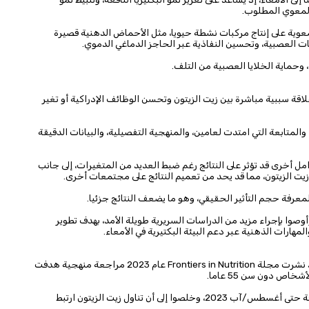
 المعوي المطلوب.
المعوية على إنتاج مركبات نشطة حيويا، مثل الأحماض الدهنية قصيرة
بات العصبية، وتحسين النفاذية عبر الحاجز الدماغي الدموي.
 وحماية الخلايا العصبية من التلف.
علاقة سببية مباشرة بين زيت الزيتون وتحسن الوظائف الإدراكية أو تغير
والمتابعة التي امتدت لعامين، والمنهجية التفصيلية، والبيانات الدقيقة
ل أخرى قد تؤثر على النتائج رغم ضبط العديد من المتغيرات، إلى جانب
يت الزيتون، مما قد يحد من تعميم النتائج على مجتمعات أخرى.
لمعرفة حجم التأثير الحقيقي، وهو ما يضعف النتائج جزئيا.
وأوصوا بإجراء مزيد من الدراسات السريرية طويلة الأمد، بهدف تطوير
ارات الذهنية عبر دعم البيئة البكتيرية في الأمعاء.
لم يقتصر الاهتمام العلمي بزيت الزيتون على كبار السن فقط. فقد نشرت مجلة Frontiers in Nutrition عام 2023 مراجعة منهجية هدفت
اص دون سن 55 عاما.
راجع الباحثون نتائج 11 دراسة منشورة على منصات علمية موثوقة حتى أغسطس/آب 2023، وخلصوا إلى أن تناول زيت الزيتون ارتبط