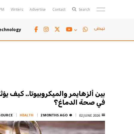
PM
Writers
Advertise
Contact
Search
Horoscope
Polls
echnology
Jobs
TTV
Writers
TTV Plus
بين ألزهايمر والميكروبيوتا.. كيف يؤثر
في صحة الدماغ؟
SOURCE:
HEALTH
2 MONTHS AGO
02 JUNE 2026