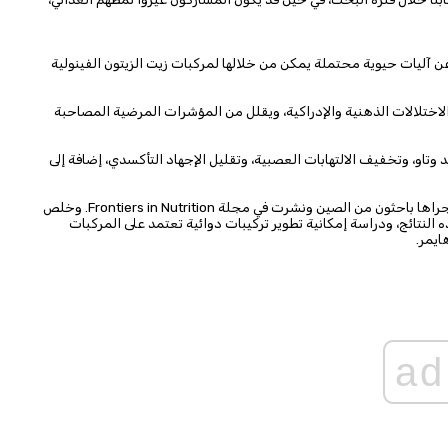
جعة علمية حديثة عن آليات حيوية محتملة يمكن من خلالها لمركبات زيت الزيتون الفينولية
اختلالات الذهنية والإدراكية، ويقلل من المؤشرات المرضية المصاحبة
د وتاو، وتخفيف الالتهابات العصبية، وتقليل الإجهاد التأكسدي، إضافة إلى
واستندت هذه المراجعة إلى دراسات مخبرية وما قبل سريرية، أجراها باحثون من الصين ونشرت في مجلة Frontiers in Nutrition. وخلص
النتائج، ودراسة إمكانية تطوير تركيبات دوائية تعتمد على المركبات
ايمر.
ad