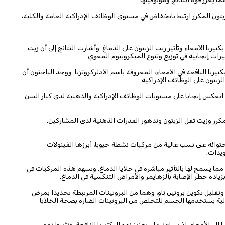
زيتون المكرر ارتبط بانخفاض في مستوى الوظائف الإدراكية العامة والكلية،
تيريا الأمعاء وتأثير زيت الزيتون على الدماغ. وأشارت النتائج إلى أن زيت
رات إيجابية في توزيع وتنوع الميكروبيوم المعوي.
كتيريا النافعة في الأمعاء، المعروفة باسم الأدلركروتزيا. ووجد الباحثون أن
ء انعكس إيجابا على مستويات الوظائف الإدراكية والذهنية لدى كبار السن
كرر وزيت ثفل الزيتون وتدهور القدرات الذهنية لدى المشاركين.
 احتوائه على نسب عالية من مركبات نشطة حيويا، أبرزها الفينولات
ويدات.
مما يسمح لها بالتأثير مباشرة في خلايا الدماغ. وتسهم هذه المركبات في
زيادة خطر الإصابة بألزهايمر والأمراض التنكسية في الدماغ.
 وتقليل تكوين بروتين تاو، وهما من البروتينات المرتبطة تحديدا بمرض
 آلية يستخدمها الجسم للتخلص من البروتينات الضارة بصحة الخلايا
إلى الأمعاء، إذ يساعد على تعزيز نمو البكتيريا النافعة، وتثبيط نمو