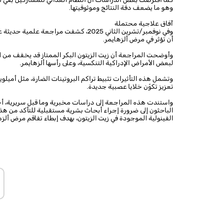
وهو ما يضعف دقة النتائج وموثوقيتها.
آفاق علاجية محتملة
وفي نوفمبر/تشرين الثاني 2025، كشفت مرا
أن تؤثر في مرض ألزهايمر.
وأوضحت المراجعة أن زيت الزيتون البكر الممتاز قد يخفف من ال
لبعض الأمراض الإدراكية التنكسية، وعلى رأسها ألزهايمر.
وتشمل هذه التأثيرات تثبيط تراكم البروتينات الضارة، مثل أميلوي
تعزيز تكوّن خلايا عصبية جديدة.
الباحثون إلى ضرورة إجراء أبحاث بشرية مستقبلية للتأكد من هذه 
الفينولية الموجودة في زيت الزيتون، بهدف إبطاء تفاقم مرض ألزه