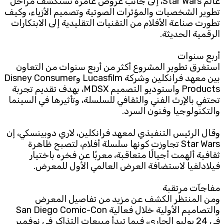
عالم Star Wars، إلى جانب عروض غامرة تستكشف مراحل
تطوير الشخصيات والمؤثرات الصوتية وتصميم الأزياء، وكيف
تطورت صناعة الأفلام من التقنيات التقليدية إلى الابتكارات
الرقمية الحديثة.
أربع سنوات
استغرق تطوير المشروع أكثر من أربع سنوات من التعاون
بين معهد فرانكلين وشركة Lucasfilm وDisney Consumer
Products واستوديو التصميم MDSX، بهدف تقديم تجربة
تحتفي بالإرث الفني والثقافي للسلسلة، وتأثيرها في السينما
والتكنولوجيا وفنون السرد.
وقال الرئيس التنفيذي لمعهد فرانكلين، لاري دوبينسكي، إن
Star Wars تجاوزت كونها سلسلة أفلام، لتصبح ظاهرة
ثقافية ألهمت أجيالًا متعاقبة، معربًا عن فخره باختيار
فيلادلفيا لاستضافة العرض العالمي الأول للمعرض.
مفاجآت مرتقبة
ومن المنتظر الكشف عن مزيد من تفاصيل المعرض
والتصاميم الأولية خلال فعالية San Diego Comic-Con
في 24 يوليو الجاري، فيما تبدأ مبيعات التذاكر في نوفمبر