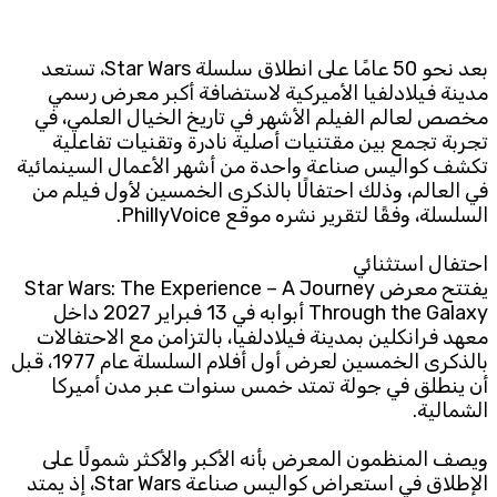
Subscribe to the newsletter
بعد نحو 50 عامًا على انطلاق سلسلة Star Wars، تستعد
مدينة فيلادلفيا الأميركية لاستضافة أكبر معرض رسمي
مخصص لعالم الفيلم الأشهر في تاريخ الخيال العلمي، في
تجربة تجمع بين مقتنيات أصلية نادرة وتقنيات تفاعلية
تكشف كواليس صناعة واحدة من أشهر الأعمال السينمائية
في العالم، وذلك احتفالًا بالذكرى الخمسين لأول فيلم من
السلسلة، وفقًا لتقرير نشره موقع PhillyVoice.
TTV
احتفال استثنائي
Download the app
TTV Plus
يفتتح معرض Star Wars: The Experience – A Journey
Through the Galaxy أبوابه في 13 فبراير 2027 داخل
معهد فرانكلين بمدينة فيلادلفيا، بالتزامن مع الاحتفالات
بالذكرى الخمسين لعرض أول أفلام السلسلة عام 1977، قبل
© 2025. All Rights Reserved. By
Koein
أن ينطلق في جولة تمتد خمس سنوات عبر مدن أميركا
الشمالية.
ويصف المنظمون المعرض بأنه الأكبر والأكثر شمولًا على
الإطلاق في استعراض كواليس صناعة Star Wars، إذ يمتد