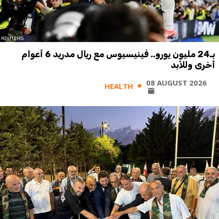
بـ24 مليون يورو.. فينيسيوس مع ريال مدريد 6 أعوام
أخرى وللأبد
08 AUGUST 2026
HEALTH