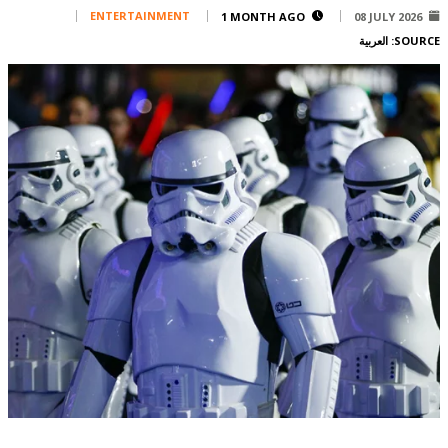
Corporate
ENTERTAINMENT
1 MONTH AGO
08 JULY 2026
SOURCE:
العربية
Advertise
Contact
FPM
Services
Horoscope
Polls
Jobs
Writers
Legal
Privacy Policy
Terms Of Use
Cookies Policy