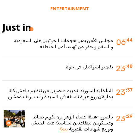
ENTERTAINMENT
Just in
:44
06
مجلس الأمن يدين هجمات الحوثيين على السعودية
والسفن ويحذر من تهديد أمن المنطقة
:48
23
تفجير اسرائيلي في حولا
:37
23
الداخلية السورية: تحييد عنصرين من تنظيم داعش كانا
يحاولان زرع عبوة ناسفة في السيدة زينب بريف دمشق
:29
23
بالصور -هيئة قضاء الزهراني: تكريم ضباط
وعسكريين متقاعدين لمناسبة عيد الجيش
وتوزيع شهادات تقديرية
تتمة