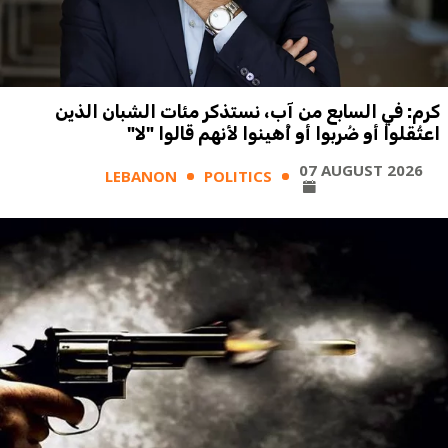
كرم: في السابع من آب، نستذكر مئات الشبان الذين
اعتُقلوا أو ضُربوا أو أُهينوا لأنهم قالوا "لا"
07 AUGUST 2026
LEBANON
POLITICS