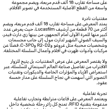
على مساحة تقارب 18 ألف قدم مربعة، ويضم مجموعة
واسعة من القطع الأصلية المستخدمة في تصوير الأفلام.
مقتنيات نادرة
يمتد المعرض على مساحة تقارب 18 ألف قدم مربعة، ويضم
أكثر من 70 قطعة من أرشيف Lucasfilm، حيث يعرض عدد
كبير منها للمرة الأولى أمام الجمهور، من بينها زي دارث فيدر،
والسيف الضوئي الشهير لدارث مول، إلى جانب مجسمات
وشخصيات محببة مثل غروغو وR2-D2 وC-3PO، فضلًا عن
مركبات وأدوات ظهرت في أفلام وأعمال السلسلة المختلفة.
ولا يقتصر المعرض على عرض المقتنيات، بل يتيح للزوار
الاقتراب من تفاصيل صناعة العالم السينمائي للسلسلة، عبر
استعراض الأزياء والمؤثرات الخاصة والديكورات وتقنيات
التصوير التي أسهمت في نجاح السلسلة على مدار خمسة
عقود.
تجربة تفاعلية
ويعتمد المعرض على قاعات مترابطة وتجارب تفاعلية
مدعومة بتقنية RFID، تمنح كل زائر رحلة شخصية داخل