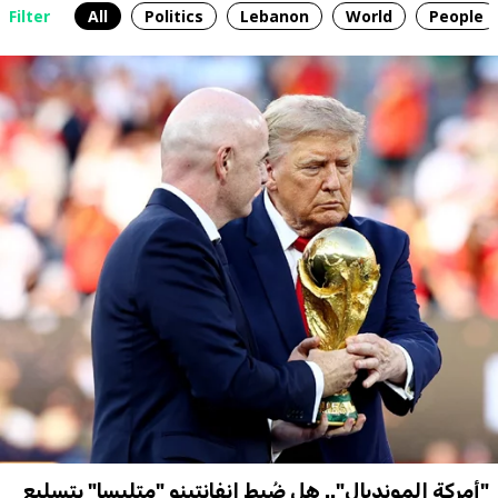
Filter
All
Politics
Lebanon
World
People
"أمركة المونديال".. هل ضُبط إنفانتينو "متلبسا" بتسليع