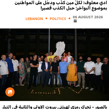
ادي معلوف: لكلّ مين كذّب ودجّل على المواطنين
بموضوع البواخر: حبل الكذب قصير!
06 AUGUST 2026
LEBANON
POLITICS
بالصور - تحرك رمزي لهيئتي بيروت الاولى والثانية في التيار