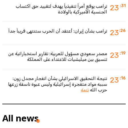
:31
23
ترامب يوقع أمراً تنفيذياً يهدف لتقييد حق اكتساب
الجنسية الأميركية بالولادة
:26
23
ترامب بشأن إيران: أعتقد أن الحرب ستنتهي قريباً جداً
:19
23
مصدر سعودي مسؤول للعربية: تقارير استخباراتية عن
تنسيق بين ميليشيات للاعتداء على المملكة
:16
23
نتيجة التحقيق الاسرائيلي بشأن انفجار مجدل زون:
سببه مواد متفجرة إسرائيلية وليس عبوة ناسفة زرعها
حزب الله
تتمة
All news