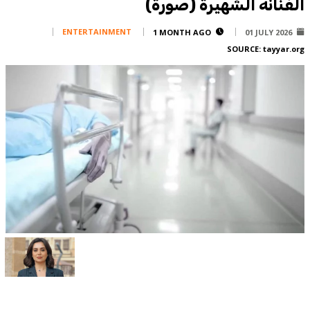
الفنانة الشهيرة (صورة)
Corporate
Advertise
ENTERTAINMENT
1 MONTH AGO
01 JULY 2026
SOURCE:
tayyar.org
Contact
FPM
Services
Horoscope
Polls
Jobs
Writers
Legal
Privacy Policy
Terms Of Use
Cookies Policy