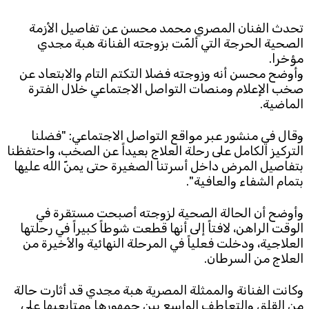
تحدث الفنان المصري محمد محسن عن تفاصيل الأزمة 
Subscribe to the newsletter
الصحية الحرجة التي ألمّت بزوجته الفنانة هبة مجدي 
مؤخرا.
وأوضح محسن أنه وزوجته فضلا التكتم التام والابتعاد عن 
صخب الإعلام ومنصات التواصل الاجتماعي خلال الفترة 
الماضية.
وقال في منشور عبر مواقع التواصل الاجتماعي: "فضلنا 
التركيز الكامل على رحلة العلاج بعيداً عن الصخب، واحتفظنا 
TTV
بتفاصيل المرض داخل أسرتنا الصغيرة حتى يمنّ الله عليها 
Download the app
TTV Plus
بتمام الشفاء والعافية".
وأوضح أن الحالة الصحية لزوجته أصبحت مستقرة في 
الوقت الراهن، لافتاً إلى أنها قطعت شوطاً كبيراً في رحلتها 
© 2025. All Rights Reserved. By
Koein
العلاجية، ودخلت فعلياً في المرحلة النهائية والأخيرة من 
العلاج من السرطان.
وكانت الفنانة والممثلة المصرية هبة مجدي قد أثارت حالة 
من القلق والتعاطف الواسع بين جمهورها ومتابعيها على 