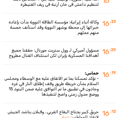
16
لتنظيم داعش في خان أرنبة في ريف القنيطرة
:23
16
وكالة أنباء إيرانية: مؤسسة الطاقة النووية بدأت بإعادة
خبرائها إلى محطة بوشهر النووية وقد استأنف خمسة
منهم عملهم
:20
16
مسؤول أميركي لـ وول ستريت جورنال: حققنا جميع
أهدافنا العسكرية بإيران لكن استئناف القتال مطروح
:19
16
حماس:
- نؤكد تمسكنا بما تم الاتفاق عليه مع الوسطاء ومجلس
السلام بشأن خريطة طريق وقف إطلاق النار في غزة
وجادون في تطبيق ما تم التوافق عليه ضمن البنود 15
ووضع جدول زمني واضح لتنفيذها
:12
16
حريقٌ كبير يجتاح البقاع الغربي.. وقبلان يناشد الجيش
لإنقاذ المواطنين
تتمة