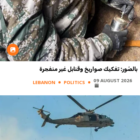
بالصّور: تفكيك صواريخ وقنابل غير منفجرة
09 AUGUST 2026
LEBANON
POLITICS