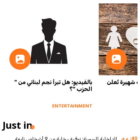
ية شهيرة تُعلن
بالفيديو: هل تبرأ نجم لبناني من "
الحزب "؟
ENTERTAINMENT
Just in
:40
الداخلية السورية: توقيف خلية من 9 أشخاص تابعة