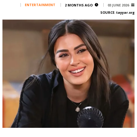
Corporate
ENTERTAINMENT
2 MONTHS AGO
03 JUNE 2026
SOURCE:
tayyar.org
Advertise
Contact
FPM
Services
Horoscope
Polls
Jobs
Writers
Legal
Privacy Policy
Terms Of Use
Cookies Policy