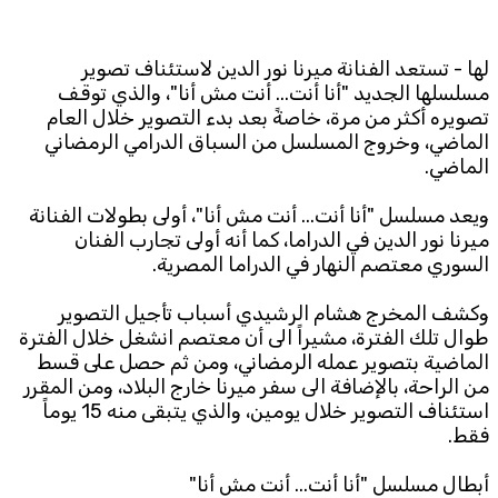
Subscribe to the newsletter
لها - تستعد الفنانة ميرنا نور الدين لاستئناف تصوير
مسلسلها الجديد "أنا أنت... أنت مش أنا"، والذي توقف
تصويره أكثر من مرة، خاصةً بعد بدء التصوير خلال العام
الماضي، وخروج المسلسل من السباق الدرامي الرمضاني
الماضي.
ويعد مسلسل "أنا أنت... أنت مش أنا"، أولى بطولات الفنانة
ميرنا نور الدين في الدراما، كما أنه أولى تجارب الفنان
TTV
السوري معتصم النهار في الدراما المصرية.
Download the app
TTV Plus
وكشف المخرج هشام الرشيدي أسباب تأجيل التصوير
طوال تلك الفترة، مشيراً الى أن معتصم انشغل خلال الفترة
الماضية بتصوير عمله الرمضاني، ومن ثم حصل على قسط
© 2025. All Rights Reserved. By
Koein
من الراحة، بالإضافة الى سفر ميرنا خارج البلاد، ومن المقرر
استئناف التصوير خلال يومين، والذي يتبقى منه 15 يوماً
فقط.
أبطال مسلسل "أنا أنت... أنت مش أنا"