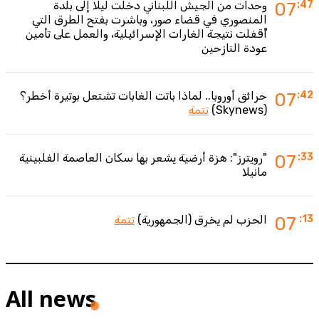
:47
07
وحدات من الجيش اللبناني دخلت ليلاً إلى بلدة
المنصوري في قضاء صور، وباشرت بفتح الطرق التي
أُقفلت نتيجة الغارات الإسرائيلية، والعمل على تأمين
عودة النازحين
:42
07
حرائق أوروبا.. لماذا باتت الغابات تشتعل بوتيرة أخطر؟
(Skynews)
تتمة
:33
07
"رويترز": هزة أرضية يشعر بها سكان العاصمة الفلبينية
مانيلا
:13
07
الحزب لم يخرق (الجمهورية)
تتمة
All news