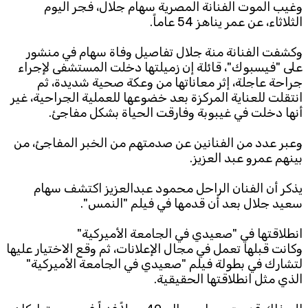
وغيب الموت الفنانة المصرية سهام جلال، فجر اليوم
الثلاثاء، عن عمر يناهز 54 عاماً.
وكشفت الفنانة منة جلال تفاصيل وفاة سهام في منشور
على "فيسبوك"، قائلة إن زميلتها دخلت المستشفى لإجراء
جراحة عاجلة، إثر معاناتها من وعكة صحية شديدة، ثم
انتقلت للعناية المركزة بعد خضوعها للعملية الجراحية، غير
أنها دخلت في غيبوبة وفارقت الحياة بشكل مفاجئ.
وعبر عدد من الفنانين عن صدمتهم من الخبر المفاجئ، من
بينهم عمرو عبد العزيز.
يذكر أن الفنان الراحل محمود عبدالعزيز اكتشف سهام
سعيد جلال بعد أن قدمها في فيلم "النمس".
انطلاقتها في "صعيدي في الجامعة الأميركية"
وكانت قبلها تعمل في مجال الإعلانات، ثم وقع الاختيار عليها
لتشارك في بطولة فيلم "صعيدي في الجامعة الأميركية"
الذي مثل انطلاقتها الحقيقية.