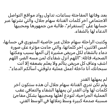
Subscribe to the newsletter
بعد وفاتها المفاجئة بساعات، تداول رواد مواقع التواصل
الاجتماعي آخر كلمات الفنانة سهام جلال، والتي نشرتها عبر
حسابها على "إنستغرام"، طالبة من جمهورها ومحبيها
الدعاء لها بالشفاء.
وكتبت الراحلة سهام جلال عبر خاصية الستوري في حسابها،
أمس الاثنين، آخر كلماتها، والتي جاءت مؤثرة على صورة
دعاء بالشفاء لكل مريض مشيرة إلى ألمها بسبب وعكتها
TTV
الصحية، قائلة: "اللهم أنزل شفاءك لمن مسه الضر، اللهم
Download the app
TTV Plus
اشفِ وعافِ كل مريض يتألم ولا يعلم بضعفه إلا أنت
سبحانك، أنا داخلة أعمل عملية دلوقتي، أسألكم الدعاء".
لم يمهلها القدر
© 2025. All Rights Reserved. By
Koein
ولم تكن تدري الفنانة سهام جلال أن هذه ستكون آخر
كلمات لها وأن القدر لن يمهلها الشفاء والتعافي عقب
العملية الجراحية، لتودع أهلها ومحبيها بشكل مفاجئ
مسببة صدمة كبيرة وسط زملائها في الوسط الفني.