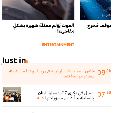
لموقف مُحرج
الموت يُؤلم ممثلة شهيرة بشكلٍ
مفاجىء!
ENTERTAINMENT
Just in
:16
08
خاص -
مفاوضات ماراتونية في روما.. وهذا ما كشفته
مصادر مواكبة!
تتمة
:53
07
باسيل في ذكرى 7 آب: خيارنا لبنان...
والسلطة تخلّت عن مسؤولياتها
تتمة