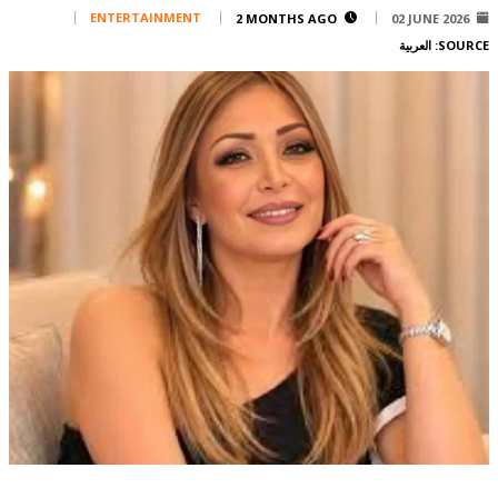
Corporate
ENTERTAINMENT
2 MONTHS AGO
02 JUNE 2026
SOURCE:
العربية
Advertise
Contact
FPM
Services
Horoscope
Polls
Jobs
Writers
Legal
Privacy Policy
Terms Of Use
Cookies Policy