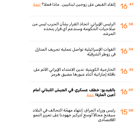
إلقاء القبض على زوجين لبنانيين.. ماذا فعلا؟
تتمة
16
:41
الرئيس الإيراني: اتخاذ القرار بشأن الحرب ليس من
16
:38
صلاحيات الحكومة وسندعم أي قرار يتخذه
المرشد
القوات الإسرائيلية تواصل عملية تجريف المنازل
16
:34
في زوطر الشرقيّة
الخارجية الكويتية: ندين الاعتداء الإيراني الآثم على
16
:30
ناقلة إماراتية أثناء عبورها مضيق هرمز
بالفيديو: خطف عسكري في الجيش اللبناني أمام
16
:09
أعين المارة!
تتمة
رئيس وزراء العراق: إنتهاء مهمّة التحالف في البلاد
15
:58
سيفتح مجالاً أوسع لتركيز جهودنا على تعزيز النمو
الاقتصادي