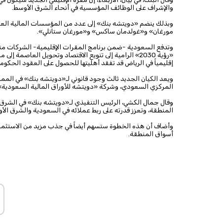
والإشراف على الوظائف المؤسسية في أنحاء الشرق الأوسط.
وبذلك ينضم «دويتشه بنك» إلى عدد من المؤسسات المالية العال
مورغان» و«غولدمان ساكس» و«مورغان ستانلي».
وتدفع السعودية -ضمن برنامج المقرات الإقليمية- الشركات متعد
«رؤية 2030» الرامية إلى تنويع الاقتصاد وتحويل العاصمة
إقليمياً في الرياض قد تفقد أهليتها للحصول على العقود الحكومي
المركزي السعودي، وشركة «دويتشه للأوراق المالية السعودية» التي تأسست عام 2007، وتخضع لإ
وقال جمال الكشي، الرئيس التنفيذي لـ«دويتشه بنك» في الشرق 
المنطقة، وتعزز قدرته على ربط عملائه في السعودية والشرق الأوس
وأضاف أن هذه الخطوة ستسهم أيضاً في جذب مزيد من الاستثمارات
أسواق المنطقة.