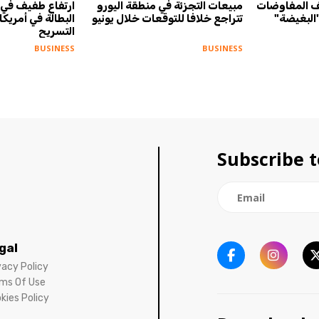
ف المفاوضات
مبيعات التجزئة في منطقة اليورو
ارتفاع طفيف في ط
"البغيضة"
تتراجع خلافا للتوقعات خلال يونيو
البطالة في أمريكا
التسريح
BUSINESS
BUSINESS
Subscribe t
gal
vacy Policy
ms Of Use
kies Policy