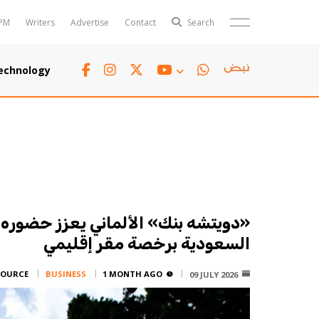
PM
Writers
Advertise
Contact
Search
Horoscope
Polls
echnology
Jobs
TTV
Writers
TTV Plus
«دويتشه بنك» الألماني يعزز حضوره
السعودية برخصة مقر إقليمي
SOURCE:
BUSINESS
1 MONTH AGO
09 JULY 2026