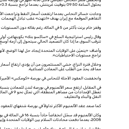
بحلول الساعة 09:50 بتوقيت غرينتش، بعدما تراجع بنسبة 0.3 في المائة في الجلسة السابقة، وفق «رويترز».
وجاءت خسائر النحاس بعدما ارتفعت أسعار النفط وتراجعت الأسه
التفاهم الموقعة مع إيران بهدف «انتهت» عقب تبادل الهجمات بي
وقفز خام برنت بأكثر من 5 في المائة، رغم بقائه دون المستويات القياسية التي سجلها خلال فترة الحرب الإيرانية.
وقال رئيس استراتيجية السلع في «ساكسو بنك» بكوبنهاغن، أولي 
تترقب السوق ما إذا كان التصعيد الحالي سيتحول إلى أزمة أوسع
وأضاف: «يتعيّن على الولايات المتحدة إيجاد حل لهذا الوضع، لأن
تراجع مستويات الاحتياطيات».
وخلال فترة النزاع، خشي المستثمرون من أن يؤدي ارتفاع أسعار 
مما قد يحدّ من الطلب على المعادن الصناعية.
وانخفضت العقود الآجلة للنحاس في بورصة «كومكس» الأميركية بنسبة 2.1 في المائة إلى 6.10
تعطل الإمدادا
النقل والبناء والتغليف.
كما صعد عقد الألمنيوم الأكثر تداولاً في بورصة شنغهاي للعقود الآجلة بنسبة 0.7 في المائة إلى 23 ألفاً و75 يوانا
وكان الألمنيوم قد سجّل ا
2008، بعدما دفعت محادثات السلام بين الولايات المتحدة وإيران المتعاملين إلى تقليص علاوة المخاطر المرتبطة بالنزاع.
وقالت استراتيجية السلع في بنك «آي إن جي»، إيوا مانثي: «على ا