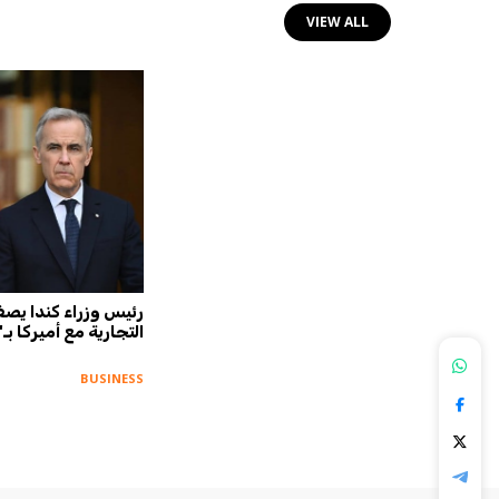
VIEW ALL
ار في
بنك يو.بي.إس يتوقع وصول الذهب
رئيس وزراء كندا يص
إلى 5000 دولار في النصف/1 من
التجارية مع أميركا بـ
2027
BUSINESS
BUSINESS