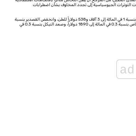
 أدت التوترات الجيوسياسية إلى تجدد المخاوف بشأن اضطرابات
ومن بين المعادن الأخرى، تراجع الزنك في بورصة لندن للمعادن بنسبة 1 في المائة إلى 3 آلاف و538 دولاراً للطن، وانخفض القصدير بنسبة
0.9 في المائة إلى 52 ألفاً و890 دولاراً للطن، في حين ارتفع الرصاص بنسبة 0.3 في المائة إلى 1890 دولاراً، وصعد النيكل بنسبة 0.3 في
ad