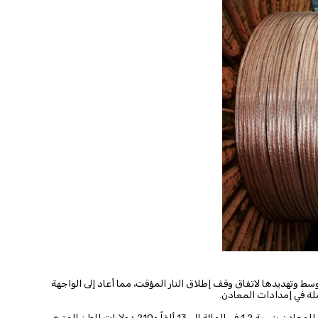
سط وتهديدها لاتفاق وقف إطلاق النار المؤقت، مما أعاد إلى الواجهة
لة في إمدادات المعادن.
وانخفض سعر النحاس القياسي لأجل ثلاثة أشهر في بورصة لندن للمعادن بنسبة 1.2 في المائة إلى 13 ألفاً و210 دولارات للطن المتري