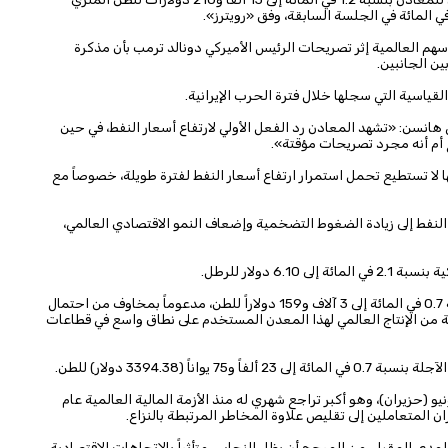
م العالمية إثر تصريحات الرئيس الأميركي دونالد ترمب بأن مذكرة
ن الجانبين.
هانسن: «تشهد المعادن رد الفعل الأولي لارتفاع أسعار النفط، في حين
 أم أنه مجرد تصريحات مؤقتة».
ها لا تستطيع تحمل استمرار ارتفاع أسعار النفط لفترة طويلة، خصوصاً مع
النفط إلى زيادة الضغوط التضخمية وإضعاف النمو الاقتصادي العالمي،
 دولار للرطل.
في المقابل، ارتفع سعر الألمنيوم في بورصة لندن للمعادن بنسبة 0.7 في المائة إلى 3 آلاف و159 دولاراً للطن، مدعوماً بمخاوف من احتمال
ت من مصاهر المنطقة، التي تمثّل نحو 9 في المائة من الإنتاج العالمي لهذا المعدن المستخدم على نطاق واسع في قطاعات
ً (3394.38 دولار) للطن.
نخفاضاً حاداً بنسبة 16 في المائة في يونيو (حزيران)، وهو أكبر تراجع شهري له منذ الأزمة المالية العالمية عام
لمدى المقبل، من المرجح أن يظل النحاس متأثراً بالاتجاهات الاقتصادية