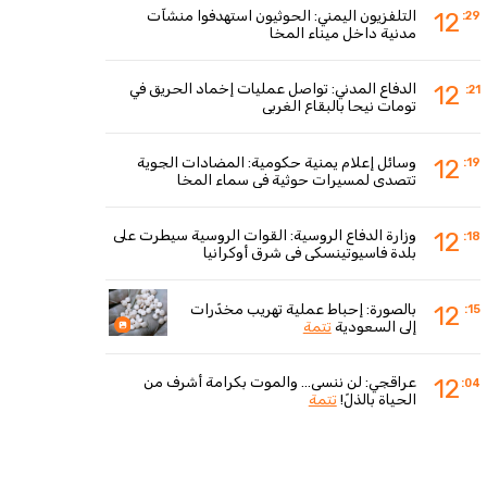
التلفزيون اليمني: الحوثيون استهدفوا منشآت
12
:29
مدنية داخل ميناء المخا
الدفاع المدني: تواصل عمليات إخماد الحريق في
12
:21
تومات نيحا بالبقاع الغربي
وسائل إعلام يمنية حكومية: المضادات الجوية
12
:19
تتصدى لمسيرات حوثية في سماء المخا
وزارة الدفاع الروسية: القوات الروسية سيطرت على
12
:18
بلدة فاسيوتينسكي في شرق أوكرانيا
بالصورة: إحباط عملية تهريب مخدّرات
12
:15
إلى السعودية
تتمة
عراقجي: لن ننسى... والموت بكرامة أشرف من
12
:04
الحياة بالذلّ!
تتمة