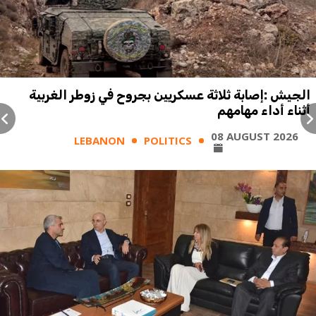
الجيش :إصابة ثلاثة عسكريين بجروح في زوطر الغربية
أثناء أداء مهامهم
08 AUGUST 2026
LEBANON
POLITICS