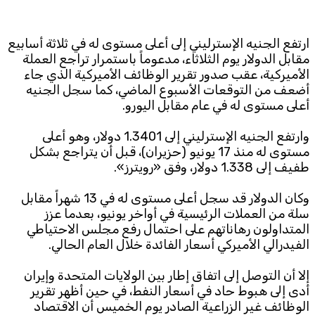
Subscribe to the newsletter
ارتفع الجنيه الإسترليني إلى أعلى مستوى له في ثلاثة أسابيع
مقابل الدولار يوم الثلاثاء، مدعوماً باستمرار تراجع العملة
الأميركية، عقب صدور تقرير الوظائف الأميركية الذي جاء
أضعف من التوقعات الأسبوع الماضي، كما سجل الجنيه
أعلى مستوى له في عام مقابل اليورو.
وارتفع الجنيه الإسترليني إلى 1.3401 دولار، وهو أعلى
مستوى له منذ 17 يونيو (حزيران)، قبل أن يتراجع بشكل
TTV
طفيف إلى 1.338 دولار، وفق «رويترز».
Download the app
TTV Plus
وكان الدولار قد سجل أعلى مستوى له في 13 شهراً مقابل
سلة من العملات الرئيسية في أواخر يونيو، بعدما عزز
المتداولون رهاناتهم على احتمال رفع مجلس الاحتياطي
© 2025. All Rights Reserved. By
Koein
الفيدرالي الأميركي أسعار الفائدة خلال العام الحالي.
إلا أن التوصل إلى اتفاق إطار بين الولايات المتحدة وإيران
أدى إلى هبوط حاد في أسعار النفط، في حين أظهر تقرير
الوظائف غير الزراعية الصادر يوم الخميس أن الاقتصاد