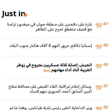
Just in
:47
19
غارة على دفعتين على منطقة صوان في ميفدون تزامنا
مع قصف متقطع لحرج علي الطاهر
:45
19
إسبانيا تكافح حريق التهم 4 آلاف هكتار جنوب البلاد
:43
19
الجيش :إصابة ثلاثة عسكريين بجروح في زوطر
الغربية أثناء أداء مهامهم
تتمة
:37
19
وسائل إعلام عراقية: القاء القبض على محافظ صلاح
الدين السابق أحمد الجبوري بتهم فساد
:35
19
وزير الداخلية التقى رئيس بلدية طرابلس...وهذا ما تم