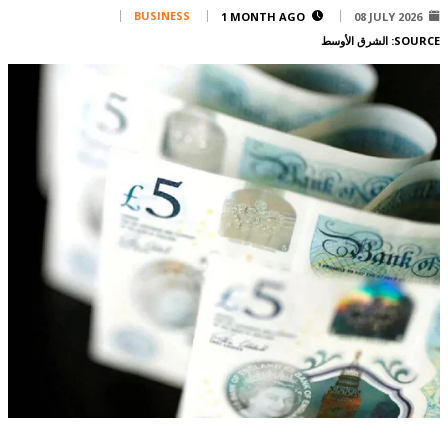
Corporate
BUSINESS
1 MONTH AGO
08 JULY 2026
SOURCE:
الشرق الأوسط
Advertise
Contact
FPM
Services
Horoscope
Polls
Jobs
Writers
Legal
Privacy Policy
Terms Of Use
Cookies Policy