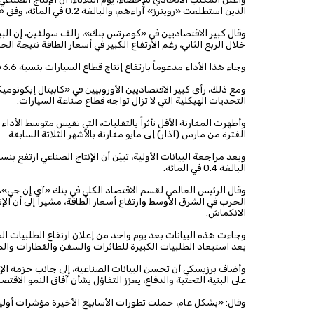
الذين استطلعت «رويترز» آراءهم، والبالغة 0.2 في المائة، وفق «رويترز».
وقال كبير الاقتصاديين في «كومرتس بنك»، رالف سولفين، إن البيان
خلال الربع الثاني، رغم الارتفاع الكبير في أسعار الطاقة نتيجة الح
وجاء هذا الأداء مدعوماً بارتفاع إنتاج قطاع السيارات بنسبة 3.6 في المائة مقارنة بالشهر السابق.
ومع ذلك، رأى كبير الاقتصاديين الأوروبيين في «كابيتال إيكونومي
التحديات الهيكلية التي لا تزال تواجه قطاع صناعة السيارات.
الفترة من مارس (آذار) إلى مايو مقارنة بالأشهر الثلاثة السابقة.
البالغة 0.4 في المائة.
وقال الرئيس العالمي لقسم الاقتصاد الكلي في بنك «آي إن جي»، ك
الحرب في الشرق الأوسط وارتفاع أسعار الطاقة، مشيراً إلى أن الإنت
الانكماش.
بعد استبعاد الطلبيات الكبيرة للطائرات والسفن والقطارات وال
وأضاف برزيسكي أن تحسن البيانات الصناعية، إلى جانب حزمة الإص
على البنية التحتية والدفاع، يعزز التفاؤل بشأن آفاق النمو الاقتصا
وقال: «بشكل عام، حملت تطورات الأسابيع الأخيرة مؤشرات أولية 