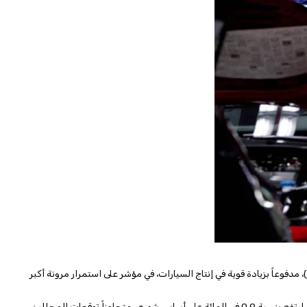
ر)، مدفوعاً بزيادة قوية في إنتاج السيارات، في مؤشر على استمرار مرونة أكبر
وأعلن المكتب الاتحادي للإحصاء، يوم الثلاثاء، أن الإنتاج الصناعي ارتفع بنسبة 0.9 في المائة على أساس شهري، متجاوزاً توقعات المحللين