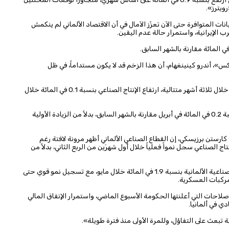
ات المتوافرة حتى الآن تعزّز الآمال في أن الاقتصاد الألماني لم ينكمش
رب الإيرانية، واستمرار حالة عدم اليقين.
كس»، أندرو كينينغهام، أن هذا الزخم قد لا يكون مستداماً، في ظل
وأظهرت المقارنة الأقل تأثراً بالتقلبات، التي تقيس متوسط الأداء خلال ثلاثة أشهر متتالية، ارتفاع الإنتاج الصناعي بنسبة 0.1 في المائة خلال
وبعد مراجعة البيانات الأولية، تبيّن أن الإنتاج الصناعي ارتفع بنسبة 0.2 في المائة في أبريل مقارنة بالشهر السابق، بدلاً من الزيادة الأولية
ارستن برزيسكي، إن القطاع الصناعي الألماني أظهر مرونة لافتة رغم
اج الصناعي سجل نمواً فعلياً خلال أول شهرَين من الربع الثاني، بدلاً من
وجاءت هذه البيانات بعد يوم واحد من إعلان ارتفاع الطلبيات الصناعية الألمانية بنسبة 1.9 في المائة خلال مايو، مع تسجيل نمو قوي حتى
مركبات العسكرية.
لاحات التي أعلنتها الحكومة الأسبوع الماضي، واستمرار الإنفاق المالي
دي في ألمانيا.
تبعث على التفاؤل، وللمرة الأولى منذ فترة طويلة».