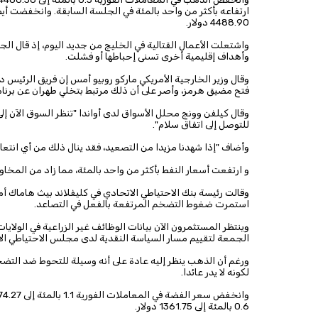
4488.90 دولار.
واشتعلت الأعمال القتالية في ​الخليج من جديد اليوم، إذ قال الج
وأهداف إقليمية أخرى تسنى إحباطها أو ​فشلت.
وقال وزير الخارجية الأمريكي ماركو روبيو أمس إن فريق الرئيس 
فتح مضيق هرمز، وأصر على أن ذلك مرتبط بتخلي طهران عن برنام
وقال كيلفن وونج محلل الأسواق لدى ​أواندا "تنظر السوق الآن 
للتوصل إلى اتفاق سلام".
وأضاف "إذا شهدنا مزيدا من التصعيد، فقد ‌ينال ⁠ذلك من أي ان
و ارتفعت أسعار النفط بأكثر من واحد بالمئة، مما زاد من المخاو
وقالت رئيسة بنك الاحتياطي الاتحادي في كليفلاند بيث هاماك أمس إ
استمرت ضغوط التضخم المرتفعة بالفعل في التصاعد.
وينتظر المستثمرون الآن بيانات الوظائف غير الزراعية في ​الولاي
⁠الجمعة لتقييم مسار السياسة النقدية لدى مجلس الاحتياطي الات
ورغم أن الذهب ينظر إليه عادة على أنه وسيلة للتحوط ضد التضخم، 
لكونه لا يدر عائدا.
0.6 بالمئة إلى 1361.75 دولار.