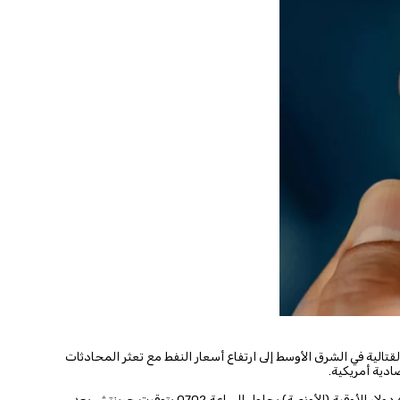
قتالية في الشرق الأوسط إلى ​ارتفاع أسعار النفط مع تعثر المحادثات
ادية أمريكية.
وانخفض الذهب في المعاملات الفورية 0.5 بالمئة إلى 4460.36 دولار للأوقية (الأونصة) بحلول الساعة 0702 بتوقيت جرينتش بعد