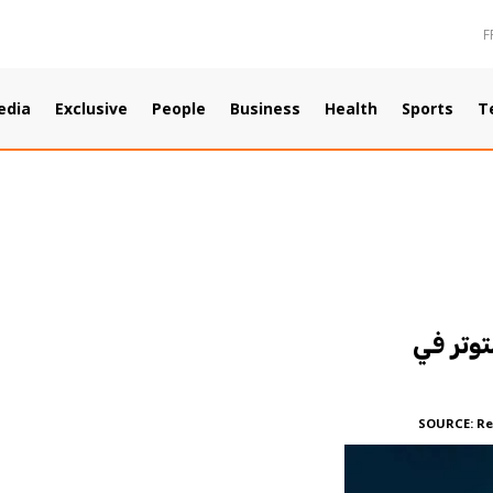
F
edia
Exclusive
People
Business
Health
Sports
T
وتر في
SOURCE:
Re