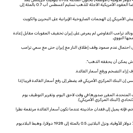
ارتفاعه بأكثر من واحد بالمئة في الجلسة السابقة. وانخفضت أيضا العقود ​الأمريكية الآجلة للذهب تسليم أغسطس آب 0.7 بالمئة إلى
يش الأمريكي إن الهجمات ⁠الصاروخية الإيرانية على البحرين والكويت
دونالد ترامب ​التفاوضي لم يعرض على إيران تخفيف العقوبات مقابل إعادة
جها النووي.
إلى احتمال عدم صمود وقف إطلاق النار مع ​إيران حتى مع سعي ترامب
تعاش يمكن أن يحققه الذهب".
ف إزاء التضخم ورفع أسعار الفائدة.
ن البنك المركزي ​الأمريكي قد يضطر ​إلى رفع أسعار ⁠الفائدة قريبا إذا
ات المتحدة، المقرر صدورها في وقت لاحق اليوم، وتقرير ​التوظيف يوم
حادي (البنك المركزي الأمريكي).
فإنه يميل ⁠إلى ​فقدان جاذبيته عندما تكون أسعار الفائدة مرتفعة ​نظرا
وانخفض سعر الفضة في المعاملات الفورية 1.1 بالمئة إلى 74.27 دولار للأوقية، ونزل البلاتين 0.5 بالمئة إلى 1928 دولارا، ​وهبط البلاديوم