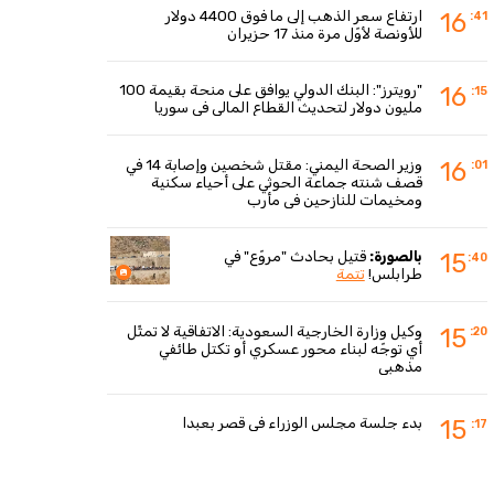
ارتفاع سعر الذهب إلى ما فوق 4400 دولار
16
:41
للأونصة لأوّل مرة منذ 17 حزيران
"رويترز": البنك الدولي يوافق على منحة بقيمة 100
16
:15
مليون دولار لتحديث القطاع المالي في سوريا
وزير الصحة اليمني: مقتل شخصين وإصابة 14 في
16
:01
قصف شنته جماعة الحوثي على أحياء سكنية
ومخيمات للنازحين في مأرب
بالصورة:
قتيل بحادث "مروّع" في
15
:40
طرابلس!
تتمة
وكيل وزارة الخارجية السعودية: الاتفاقية لا تمثّل
15
:20
أي توجّه لبناء محور عسكري أو تكتل طائفي
مذهبي
بدء جلسة مجلس الوزراء في قصر بعبدا
15
:17