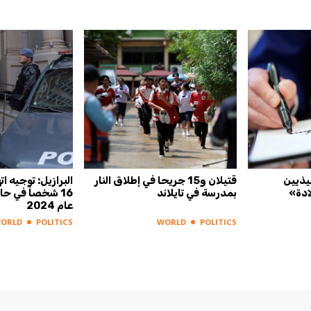
يذيين
قتيلان و15 جريحا في إطلاق النار
البرازيل: توجيه ا
ادة»
بمدرسة في تايلاند
16 شخصاً في ح
عام 2024
ORLD
POLITICS
WORLD
POLITICS