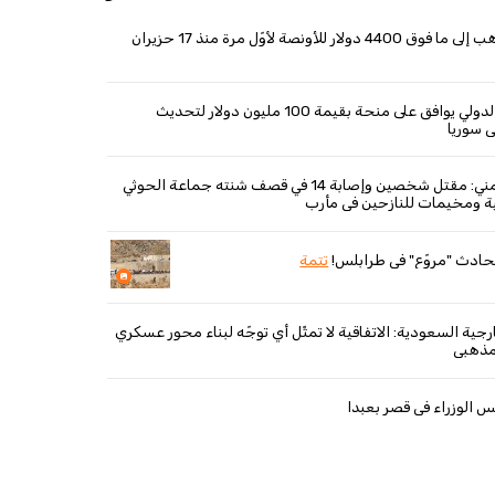
ار للأونصة لأوّل مرة منذ 17 حزيران
"رويترز": البنك الدولي يوافق على منحة بقيمة 100 مليون دولار لتحديث
ي سوريا
وزير الصحة اليمني: مقتل شخصين وإصابة 14 في قصف شنته جماعة الحوثي
ة ومخيمات للنازحين في مأرب
حادث "مروّع" في طرابلس!
تتمة
رجية السعودية: الاتفاقية لا تمثّل أي توجّه لبناء محور عسكري
مذهبي
الوزراء في قصر بعبدا