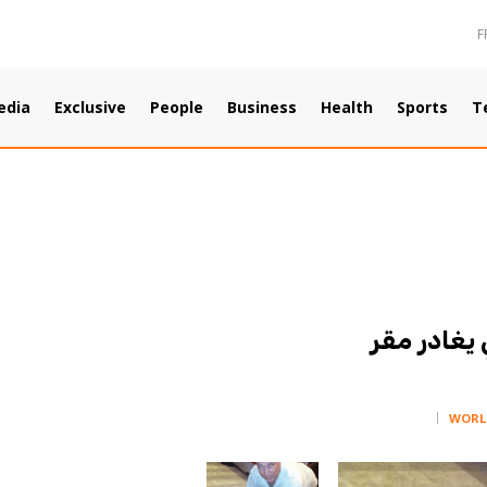
F
edia
Exclusive
People
Business
Health
Sports
T
ي يغادر مقر
WORL