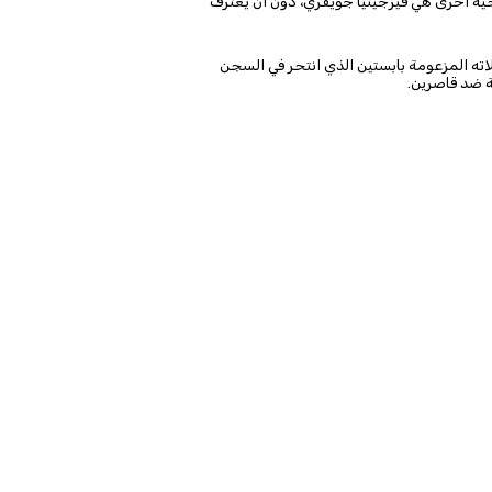
ات لضحية أخرى هي فيرجينيا جويفري، دون أن يعترف
ابه وواجباته الملكية في عام 2019 بسبب صلاته المزعومة بابستين الذي انتحر في السجن
ة ضد قاصرين.