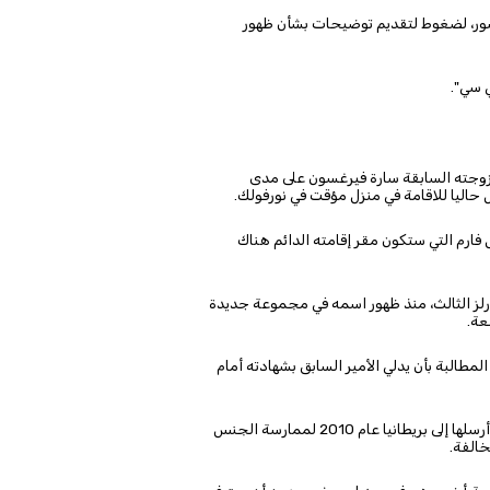
دسور، لضغوط لتقديم توضيحات بشأن ظهور
 زوجته السابقة سارة فيرغسون على مدى
حاليا للاقامة في منزل مؤقت في نورفولك.
ارم التي ستكون مقر إقامته الدائم هناك
رلز الثالث، منذ ظهور اسمه في مجموعة جديدة
عة.
مطالبة بأن يدلي الأمير السابق بشهادته أمام
وادعت ضحية أخرى لابستين، عبر محاميها، أن الممول الأميركي أرسلها إلى بريطانيا عام 2010 لممارسة الجنس
خالفة.