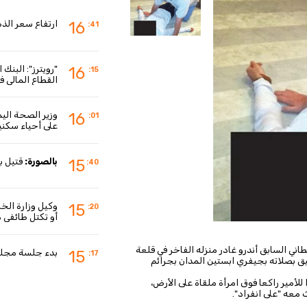
ارتفاع سعر الذهب إلى ما فوق 4400 دول
16
:41
16
:15
القطاع المالي ف
16
:01
على أحياء سكني
بالصورة:
قتيل ب
15
:40
وكيل وزارة الخا
15
:20
أو تكتل طائفي 
ريطاني السابق أندرو غادر منزله الفاخر في قلعة
بدء جلسة مجلس 
15
:17
يق بصلاته بجيفري ابستين المدان بجرائم
للأمير راكعا فوق امرأة ملقاة على الأرض،
 معه "على انفراد".