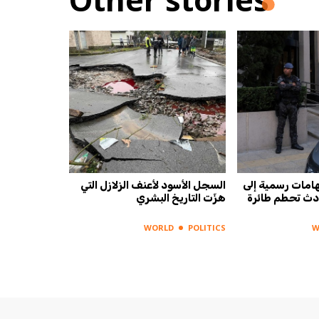
تهامات رسمية إلى
السجل الأسود لأعنف الزلازل التي
ادث تحطم طائرة
هزّت التاريخ البشري
WORLD
POLITICS
W