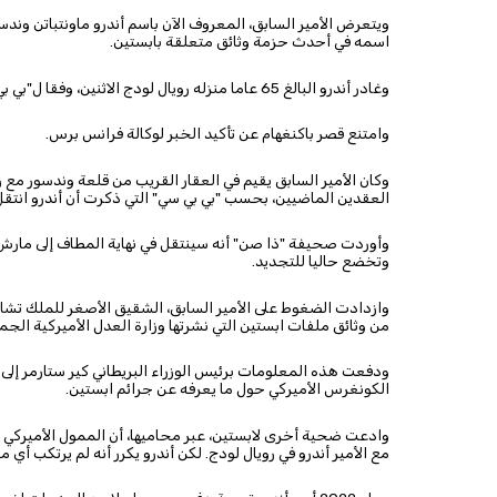
ويتعرض الأمير السابق، المعروف الآن باسم أندرو ماونتباتن ون
اسمه في أحدث حزمة وثائق متعلقة بابستين.
وغادر أندرو البالغ 65 عاما منزله رويال لودج الاثنين، وفقا ل"بي بي سي".
وامتنع قصر باكنغهام عن تأكيد الخبر لوكالة فرانس برس.
وكان الأمير السابق يقيم في العقار القريب من قلعة وندسور مع
العقدين الماضيين، بحسب "بي بي سي" التي ذكرت أن أندرو انتقل 
وأوردت صحيفة "ذا صن" أنه سينتقل في نهاية المطاف إلى مارش ف
وتخضع حاليا للتجديد.
وازدادت الضغوط على الأمير السابق، الشقيق الأصغر للملك تشا
من وثائق ملفات ابستين التي نشرتها وزارة العدل الأميركية الجم
ودفعت هذه المعلومات برئيس الوزراء البريطاني كير ستارمر إلى ال
الكونغرس الأميركي حول ما يعرفه عن جرائم ابستين.
مع الأمير أندرو في رويال لودج. لكن أندرو يكرر أنه لم يرتكب أي م