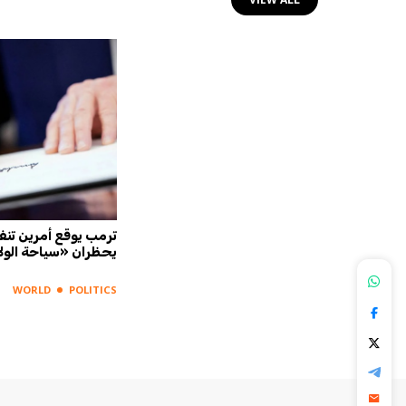
 الغابات
"نيويورك تايمز": الـ"CIA" تشكل
ترمب يوقع أمرين تنف
فرقة عمل سرية لإحداث انقسامات
يحظران «سياحة الول
في كوبا
WORLD
POLITICS
WORLD
POLITICS