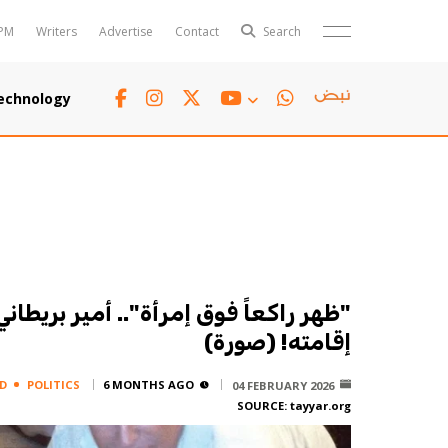
PM
Writers
Advertise
Contact
Search
Horoscope
Polls
echnology
Jobs
TTV
Writers
TTV Plus
"ظهر راكعاً فوق إمرأة".. أمير بريطان
إقامته! (صورة)
D
POLITICS
6 MONTHS AGO
04 FEBRUARY 2026
SOURCE:
tayyar.org