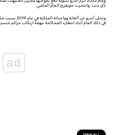
وعام 2022 أبرم أندرو تسوية دفع بموجيها ملايين الجنيه
بأي ذنب. وانتحرت جويفري العام الماضي.
وتخلى أندرو عن ألق
في ذلك العام أثناء انتظاره المحاكمة بتهمة ارتكاب جرائم جنسي
ad
VIEW ALL