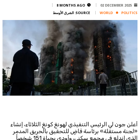
Corporate
8 MONTHS AGO
02 DECEMBER 2025
POLITICS
WORLD
SOURCE:
الشرق الأوسط
Advertise
Contact
FPM
Services
Horoscope
Polls
Jobs
Writers
Legal
Privacy Policy
Terms Of Use
Cookies Policy
أعلن جون لي الرئيس التنفيذي لهونغ كونغ الثلاثاء، إنشاء
«
لجنة مستقلة
»
برئاسة قاضٍ للتحقيق بالحريق المدمر
الذي اندلع في مجمع سكني، وأودى بحياة 151 شخصاً