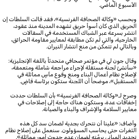
الأسبوع الماضي.
Subscribe to the newsletter
وبحسب
«
وكالة الصحافة الفرنسية
»
، فقد قالت السلطات إن
الحريق الذي كان أسوأ حريق تشهده المدينة منذ عقود،
انتشر بسرعة عبر الشباك المستخدمة في السقالات
الخارجية، والتي لم تكن مطابقة لمعايير مقاومة الحرائق،
وبالتالي لم تتمكن من منع انتشار النيران.
وقال جون لي في مؤتمر صحافي متحدثاً باللغة الإنجليزية:
«
سأنشئ لجنة مستقلة لإجراء مراجعة شاملة ومتعمقة،
TTV
لإصلاح نظام أعمال البناء ومنع وقوع مآسٍ مماثلة في
Download the app
TTV Plus
المستقبل
»
، موضحاً أن اللجنة ستكون برئاسة قاضٍ.
وصرح لـ
«
وكالة الصحافة الفرنسية
»
بأن السلطات حددت
إخفاقات عدة، وستكون هناك حاجة إلى إصلاحات في
© 2025. All Rights Reserved. By
Koein
معايير السلامة والإشراف والبناء والصيانة.
وأضاف:
«
علينا أن نتحرك بجدية لضمان سد كل هذه
الثغرات حتى يحاسب المسؤولون. سنعمل على إصلاح نظام
تجديد المباني برمّته لضمان عدم حدوث أمور مماثلة
».