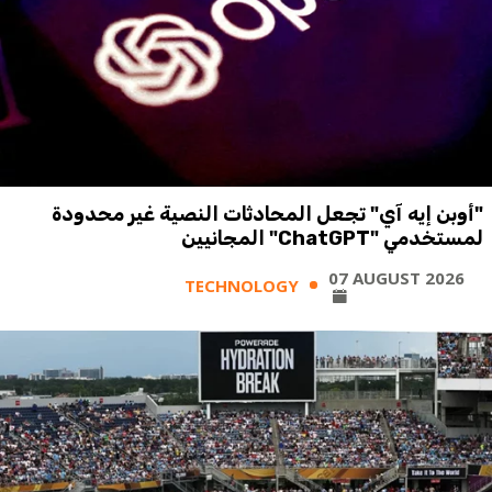
"أوبن إيه آي" تجعل المحادثات النصية غير محدودة
لمستخدمي "ChatGPT" المجانيين
07 AUGUST 2026
TECHNOLOGY