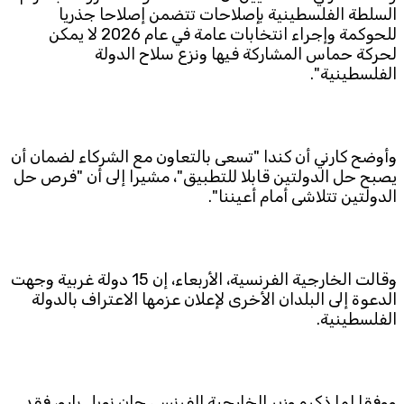
السلطة الفلسطينية بإصلاحات تتضمن إصلاحا جذريا
للحوكمة وإجراء انتخابات عامة في عام 2026 لا يمكن
Subscribe to the newsletter
لحركة حماس المشاركة فيها ونزع سلاح الدولة
الفلسطينية".
وأوضح كارني أن كندا "تسعى بالتعاون مع الشركاء لضمان أن
يصبح حل الدولتين قابلا للتطبيق"، مشيرا إلى أن "فرص حل
الدولتين تتلاشى أمام أعيننا".
TTV
Download the app
TTV Plus
وقالت الخارجية الفرنسية، الأربعاء، إن 15 دولة غربية وجهت
الدعوة إلى البلدان الأخرى لإعلان عزمها الاعتراف بالدولة
© 2025. All Rights Reserved. By
Koein
الفلسطينية.
ووفقا لما ذكره وزير الخارجية الفرنسي جان نويل بارو، فقد