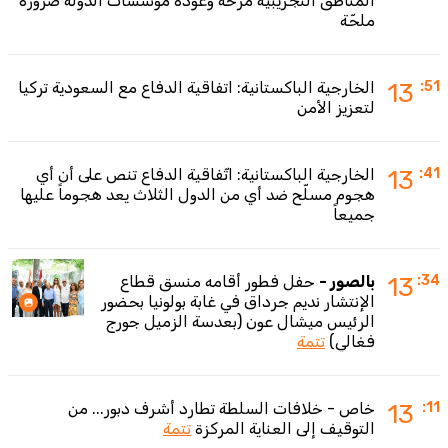
المناطق التجريبية مزحة وعودة مؤسسات الدولة ضرورة
ملحّة
:51
13
الخارجية الباكستانية: اتفاقية الدفاع مع السعودية تركيا
لتعزيز الأمن
:41
13
الخارجية الباكستانية: اتّفاقية الدفاع تنص على أن أي
هجوم مسلّح ضد أي من الدول الثلاث يعد هجوماً عليها
جميعاً
:34
13
بالصور -
حفل فطور أقامه منسق قطاع
الإنتشار نديم جرداق في غابة بولونيا بحضور
الرئيس ميشال عون (بعدسة الزميل جورج
فغالي)
تتمة
:11
13
خاص - خلافات السلطة تطارد أشرف دبور... من
التوقيف إلى العناية المركزة
تتمة