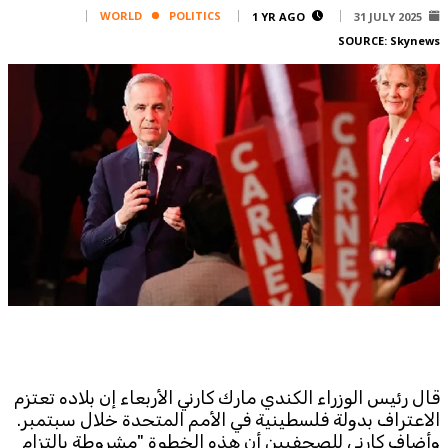
Corporate
WORLD
POLITICS
1 YR AGO
31 JULY 2025
SOURCE:
Skynews
Advertise
Contact
FPM
Services
Horoscope
Polls
Jobs
Writers
Legal
Privacy Policy
Terms Of Use
Cookies Policy
قال رئيس الوزراء الكندي مارك كارني الأربعاء إن بلاده تعتزم
الاعتراف بدولة فلسطينية في الأمم المتحدة خلال سبتمبر.
وأضاف كارني للصحفيين أن هذه الخطوة "مشروطة بالتزام