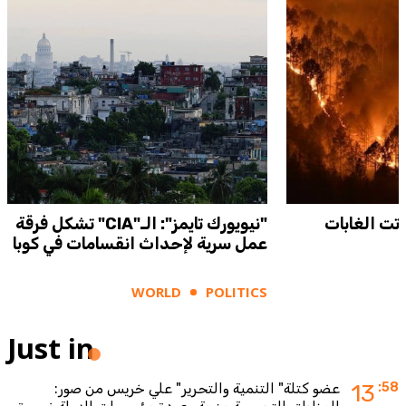
باتت الغابات
"نيويورك تايمز": الـ"CIA" تشكل فرقة
عمل سرية لإحداث انقسامات في كوبا
WORLD
POLITICS
Just in
:58
13
عضو كتلة" التنمية والتحرير" علي خريس من صور: