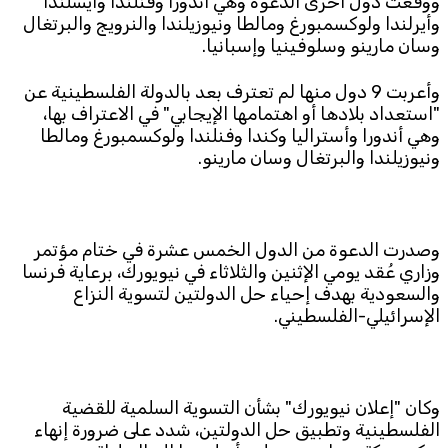
ووقعت دول أخرى الدعوة وهي أندورا وفنلندا وأيسلندا
وأيرلندا ولوكسمبورغ ومالطا ونيوزيلندا والنرويج والبرتغال
وسان مارينو وسلوفينيا وإسبانيا.
وأعربت 9 دول منها لم تعترف بعد بالدولة الفلسطينية عن
"استعداد بلادها أو اهتمامها الإيجابي" في الاعتراف بها،
وهي أندورا وأستراليا وكندا وفنلندا ولوكسمبورغ ومالطا
ونيوزيلندا والبرتغال وسان مارينو.
وصدرت الدعوة من الدول الخمس عشرة في ختام مؤتمر
وزاري عُقد يومي الإثنين والثلاثاء في نيويورك، برعاية فرنسا
والسعودية بهدف إحياء حل الدولتين لتسوية النزاع
الإسرائيلي-الفلسطيني.
وكان "إعلان نيويورك" بشأن التسوية السلمية للقضية
الفلسطينية وتطبيق حل الدولتين، شدد على ضرورة إنهاء