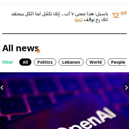
:59
12
باسيل: هذا معنى ٧ آب... إنك تكمّل لما الكل بيعتقد
انك رح توقّف
تتمة
All news
Filter
All
Politics
Lebanon
World
People