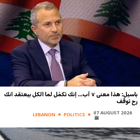
باسيل: هذا معنى ٧ آب... إنك تكمّل لما الكل بيعتقد انك
رح توقّف
07 AUGUST 2026
LEBANON
POLITICS