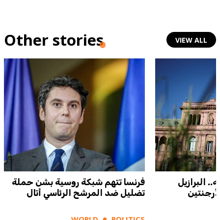
Other stories
VIEW ALL
.. البرازيل
فرنسا تتهم شبكة روسية بشن حملة
أرجنتين
تضليل ضد المرشح الرئاسي أتال
WORLD
POLITICS