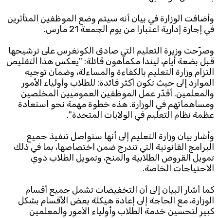
وأضافت الوزارة في بيان أنه سيتم وضع الموظفين المتأثرين
Subscribe to the newsletter
في إجازة إدارية اعتبارا من يوم الجمعة 21 مارس.
وصرّحت وزيرة التعليم التي صادق الكونغرس على ترشيحها
قبل بضعة أيام، ليندا مكماهون قائلة: "يعكس هذا التقليص
التزام وزارة التعليم بالكفاءة والمساءلة، وضمان توجيه
الموارد إلى حيث تكون أكثر فائدة: للطلاب وأولياء الأمور
والمعلمين. أقدّر عمل الموظفين العموميين المخلصين
ومساهماتهم في الوزارة. هذه خطوة مهمة نحو استعادة
TTV
عظمة نظام التعليم في الولايات المتحدة".
Download the app
TTV Plus
وأشار بيان وزارة التعليم إلى أنها ستواصل تنفيذ جميع
البرامج القانونية التي تندرج ضمن اختصاصها، بما في ذلك
تمويل القروض الطلابية والمنح، وتمويل الطلاب ذوي
الاحتياجات الخاصة.
© 2025. All Rights Reserved. By
Koein
كما أشار البيان إلى أن التخفيضات تشمل جميع أقسام
الوزارة، مع الحاجة إلى إعادة هيكلة بعض الأقسام بشكل
كبير لتحسين خدمة الطلاب وأولياء الأمور والمعلمين