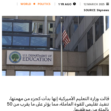
Corporate
WORLD
POLITICS
1 YR AGO
12 MARCH 2025
SOURCE:
Skynews
Advertise
Contact
FPM
Services
Horoscope
Polls
Jobs
Writers
Legal
Privacy Policy
Terms Of Use
Cookies Policy
قالت وزارة التعليم الأميركية إنها بدأت كجزء من مهمتها،
تنفيذ تقليص للقوة العاملة، مما يؤثر على ما يقرب من 50
بالمئة من موظفيها.