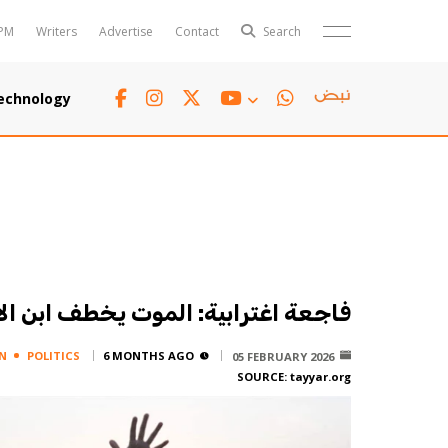
PM
Writers
Advertise
Contact
Search
Horoscope
Polls
echnology
Jobs
TTV
Writers
TTV Plus
فاجعة اغترابية: الموت يخطف ابن ال
N
POLITICS
6 MONTHS AGO
05 FEBRUARY 2026
SOURCE:
tayyar.org