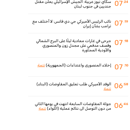
سكاي نيوز عربية: الجيش الإسرائيلي يعلن مقتل
07
:24
جنديين في جنوب لبنان
نائب الرئيس الأميركي جي دي فانس: لا أختلف مع
07
:19
ترامب بشأن إيران
جرحى في غارات معادية ليلًا على البرج الشمالي
07
:18
وقصف مدفعي على مجدل زون والمنصوري
والأودية المجاورة
إخلاء المنصوري واعتداءات (الجمهورية)
تتمة
07
:10
الوفد الأميركي طلب تعليق المفاوضات (البناء)
06
:58
تتمة
جولة المفاوضات السابعة انتهت في يومها الثاني
06
:46
من دون التوصل الى نتائج عملية (اللواء)
تتمة