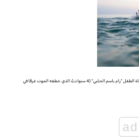
أرخى الحزن بظلاله على بلدة "بعقلين" - قضاء الشوف، بعد نبأ وفاة الطفل "رام باسم الحلبي" (4 سنوات)، الذي خطفه الموت غرقًا في
ad