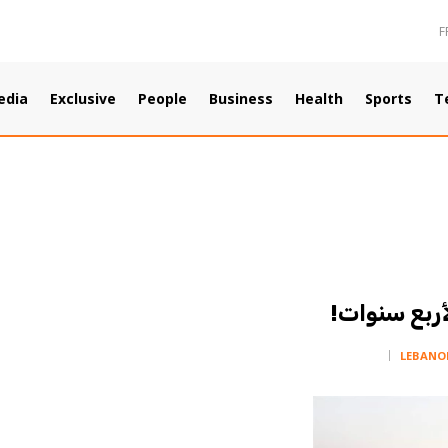
F
edia
Exclusive
People
Business
Health
Sports
T
أربع سنوات!
LEBANO