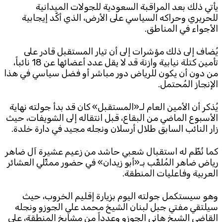
يأتي ذلك بعد المراقبة السعودية للجولات الميدانية
للحريري وحراكه السياسي على الأرض، الذي أكّد إيجابية
الأجواء في المناطق.
يُضاف إلى ذلك مؤشرات إلى أن تيار المستقبل قادر على
تأمين كتلة نيابية وازنة قد لا يقل عدد أعضائها عن 18 نائباً،
من دون أن يكون للرياض دور مباشر أو فضل سياسي في هذا
الإنجاز المُحتمل.
يُذكر أن الأمين العام لـ«المستقبل» كان قد بدأ جولته نهاية
الأسبوع الماضي من البقاع، قبل انتقاله إلى الشويفات، حيث
زار النائب السابق طلال أرسلان ونجله مجيد في دارة خلدة.
كما نُظّم له استقبال شعبي حاشد من زعيم عشيرة آل ضاهر
رياض ضاهر المُلقّب بـ«أبو زيدان» في حضور ممثّلي العشائر
العربية وفاعليات المنطقة.
وهو سيستكمل جولته اليوم بزيارة إقليم الخروب، حيث
سيلتقي مفتي جبل لبنان الشيخ محمد علي الجوزو ونجله
القاضي الشيخ هاني الجوزو وعدداً من مشايخ المنطقة، على