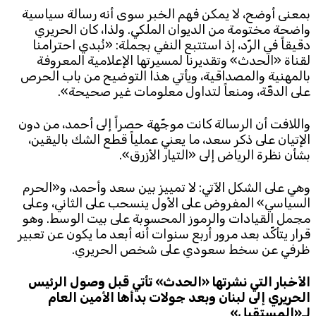
بمعنى أوضح، لا يمكن فهم الخبر سوى أنه رسالة سياسية
واضحة مختومة من الديوان الملكي. ولذا، كان الحريري
دقيقاً في الرّد، إذ استتبع النفي بجملة: «نُبدي احترامنا
لقناة «الحدث» وتقديرنا لمسيرتها الإعلامية المعروفة
بالمهنية والمصداقية، ويأتي هذا التوضيح من باب الحرص
على الدقّة، ومنعاً لتداول معلومات غير صحيحة».
واللافت أن الرسالة كانت موجّهة حصراً إلى أحمد، من دون
الإتيان على ذكر سعد، ما يعني عملياً قطع الشك باليقين،
بشأن نظرة الرياض إلى «التيار الأزرق».
وهي على الشكل الآتي: لا تمييز بين سعد وأحمد، و«الحرم
السياسي» المفروض على الأول ينسحب على الثاني، وعلى
مجمل القيادات والرموز المحسوبة على بيت الوسط. وهو
قرار يتأكّد بعد مرور أربع سنوات أنه أبعد ما يكون عن تعبير
ظرفي عن سخط سعودي على شخص الحريري.
الأخبار التي نشرتها «الحدث» تأتي قبل وصول الرئيس
الحريري إلى لبنان وبعد جولات بدأها الأمين العام
لـ«المستقبل»