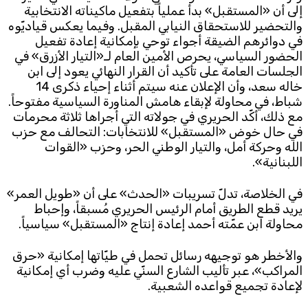
إلى أن «المستقبل» بدأ عملياً بتفعيل ماكيناته الانتخابية
والتحضير للاستحقاق النيابي المقبل. وفيما يعكس قياديّوه
في دوائرهم الضيقة أجواء توحي بإمكانية إعادة تفعيل
الحضور السياسي، يحرص الأمين العام لـ«التيار الأزرق» في
الجلسات العامة على تأكيد أن القرار النهائي يعود إلى ابن
خاله سعد، وأن الإعلان عنه سيتم أثناء إحياء ذكرى 14
شباط، في محاولة لإبقاء هامش المناورة السياسية مفتوحاً.
مع ذلك، أكّد الحريري في جولاته التي أجراها ثلاثة محرمات
في حال خوض «المستقبل» للانتخابات: التحالف مع حزب
الله وحركة أمل، والتيار الوطني الحر، وحزب «القوات
اللبنانية».
في الخلاصة، تدلّ تسريبات «الحدث» على أن «طويل العمر»
يريد قطع الطريق أمام الرئيس الحريري مُسبقاً، وإحباط
محاولة ابن عمّته أحمد إعادة إنتاج «المستقبل» سياسياً.
والأخطر هو توجيهه رسائل تحمل في طيّاتها إمكانية «حرق
المراكب»، عبر تأليب الشارع السنّي عليه وضرب أي إمكانية
لإعادة تجميع قواعده الشعبية.