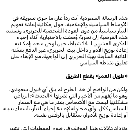
هذه الرسالة السعودية أتت رداً على ما جرى تسويقه في
الأوساط السياسية والإعلامية، حول إمكانية إعادة تعويم
التيار سياسياً، من دون العودة الشخصية للحريري. وتستند
هذه الفرضية إلى تجربة وُصفت بالاختبارية أثناء إحياء
الذكرى العشرين لـ 14 شباط، حين أوحى سعد بإمكانية
إعادة توزيع الأدوار داخل بيت الحريري، عبر الدفع بعمّته
النائبة السابقة بهية الحريري إلى الواجهة، مع الإبقاء على
تعليق نشاطه السياسي.
«طويل العمر» يقطع الطريق
ولكن من الواضح أن هذا الطرح لم يلقَ أي قبول سعودي،
وهو ما يُفهم من الأخبار التي نشرتها «الحدث»: الرياض
مشكلتها ليست مع الأشخاص بقدر ما هي مع المسار
السياسي ككل، وأي محاولة لإعادة إحياء التيار، بأسماء بديلة
أو إعادة توزيع للأدوار، ستُقابل بالرفض نفسه.
وتزداد دلالات هذا الموقف في ضوء المعطيات التي تشير