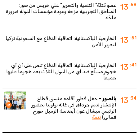
:58
13
عضو كتلة" التنمية والتحرير" علي خريس من صور:
المناطق التجريبية مزحة وعودة مؤسسات الدولة ضرورة
ملحّة
:51
13
الخارجية الباكستانية: اتفاقية الدفاع مع السعودية تركيا
لتعزيز الأمن
:41
13
الخارجية الباكستانية: اتّفاقية الدفاع تنص على أن أي
هجوم مسلّح ضد أي من الدول الثلاث يعد هجوماً عليها
جميعاً
:34
13
بالصور -
حفل فطور أقامه منسق قطاع
الإنتشار نديم جرداق في غابة بولونيا بحضور
الرئيس ميشال عون (بعدسة الزميل جورج
فغالي)
تتمة