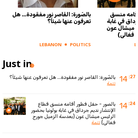
أقامه منسق
بالصّورة: القاصر نور مفقودة... هل
رداق في غابة
تعرفون عنها شيئاً؟
س ميشال عون
 فغالي)
LEBANON
POLITICS
L
Just in
:27
14
بالصّورة: القاصر نور مفقودة... هل تعرفون عنها شيئاً؟
تتمة
:24
14
بالصور - حفل فطور أقامه منسق قطاع
الإنتشار نديم جرداق في غابة بولونيا بحضور
الرئيس ميشال عون (بعدسة الزميل جورج
فغالي)
تتمة