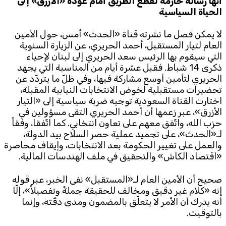
أنها رسالة حازمة لقطع الطريق أمام عودة «الأزرق» إلى
الحياة السياسية
Subscribe to the newsletter
لا يمكن فصل ما نشرته قناة «الحدث» أمس، حول الأمين
العام لتيار المستقبل، أحمد الحريري، عن الزيارة السنوية
التي سيقوم بها الرئيس سعد الحريري إلى لبنان لإحياء
ذكرى 14 شباط. فقبل عشرة أيام من المناسبة التي يجهد
الحريري لتأمين أوسع مشاركة فيها، وفي ظلّ ما يتردّد عن
تحضيرات مستقبلية لخوض الانتخابات النيابية المقبلة،
اختارت القناة السعودية توجيه ضربة سياسية إلى «التيار
الأزرق»، عبر زعمها أن أحمد الحريري التقى مسؤولين في
TTV
حزب الله، واتّفق معهم على تعاون انتخابي. كما اتّفقا، وفقاً
Download the app
TTV Plus
لـ«الحدث»، على تجميد عملية حصر السلاح بيد الدولة،
والعمل على تغيير الحكومة بعد الانتخابات، وإيقاف محاصرة
«اقتصاد الكاش» والتحقيق في ملف الهندسات المالية.
© 2025. All Rights Reserved. By
Koein
صحيح أن الأمين العام لـ«المستقبل» نفى الخبر، عبر قوله
إنه «كلام غير دقيق ومخالف للحقيقة جملةً وتفصيلاً»، إلّا
أنه يدرك أن الأمر لا يتعلّق بالمضمون ومدى دقّته، وإنما
بالتوقيت.