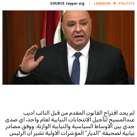
Corporate
SOURCE:
tayyar.org
LEBANON
POLITICS
Advertise
Contact
FPM
Services
Horoscope
Polls
Jobs
Writers
Legal
Privacy Policy
Terms Of Use
لم يجد اقتراح القانون المقدم من قبل النائب اديب
Cookies Policy
عبدالمسيح لتأجيل الانتخابات النيابية لعام واحد، اي صدى
جدي بين الاوساط السياسية والنيابية الوازنة. ووفق مصادر
نيابية لصحيفة “الديار” المؤشرات الاولية تشير ان الرئيس