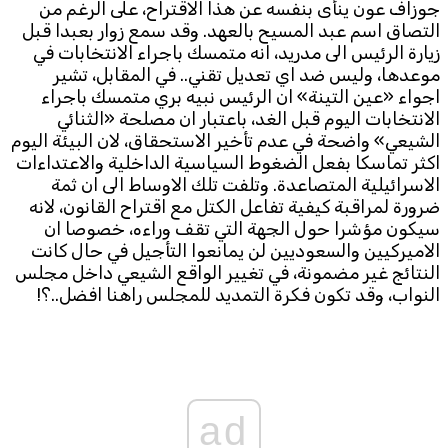
جوزاف عون ينأى بنفسه عن هذا الاقتراح، على الرغم من
التصاق اسم عبد المسيح بالعهد. وقد سمع زوار بعبدا قبل
Subscribe to the newsletter
زيارة الرئيس الى مدريد، انه متمسك باجراء الانتخابات في
موعدها، وليس ضد اي تعديل تقني.. في المقابل، تشير
اجواء «عين التينة» ان الرئيس نبيه بري متمسك باجراء
الانتخابات اليوم قبل الغد، باعتبار ان مصلحة «الثنائي
الشيعي» واضحة في عدم تأخير الاستحقاق، لان البيئة اليوم
اكثر تماسكا بفعل الضغوط السياسية الداخلية والاعتداءات
الاسرائيلية المتصاعدة. وتلفت تلك الاوساط الى ان ثمة
ضرورة لمراقبة كيفية تفاعل الكتل مع اقتراح القانون، لانه
TTV
سيكون مؤشرا حول الجهة التي تقف وراءه، خصوصا ان
Download the app
TTV Plus
الاميركيين والسعوديين لن يمانعوا التأجيل في حال كانت
النتائج غير مضمونة، في تغيير الواقع الشيعي داخل مجلس
النواب، وقد تكون فكرة التمديد للمجلس راهنا افضل..؟!
© 2025. All Rights Reserved. By
Koein
ad