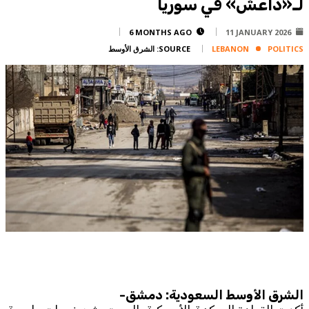
لـ«داعش» في سوريا
Corporate
Advertise
6 MONTHS AGO
11 JANUARY 2026
POLITICS
LEBANON
SOURCE:
الشرق الأوسط
Contact
FPM
Services
Horoscope
Polls
Jobs
Writers
Legal
Privacy Policy
Terms Of Use
Cookies Policy
الشرق الأوسط السعودية: دمشق-