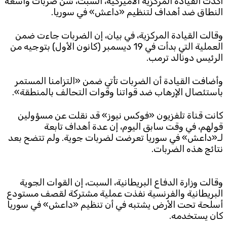
أكدت القيادة المركزية الأميركية، السبت، شن ضربات واسعة
النطاق ضد أهداف لتنظيم «داعش» في سوريا.
Subscribe to the newsletter
وقالت القيادة المركزية، في بيان، إن الضربات جاءت ضمن
العملية التي بدأت في 19 ديسمبر (كانون الأول) بتوجيه من
الرئيس دونالد ترمب.
وأضافت القيادة أن الضربات تأتي ضمن «التزامنا المستمر
باستئصال الإرهاب ضد قواتنا وقوات التحالف بالمنطقة».
TTV
كانت قناة تلفزيون «فوكس نيوز» قد نقلت عن مسؤولين
Download the app
قولهم، في وقت سابق اليوم، إن عدة أهداف تابعة
TTV Plus
لـ«داعش» في سوريا تعرضت لضربات جوية. ولم تتضح بعد
نتائج هذه الضربات.
© 2025. All Rights Reserved. By
Koein
وقالت وزارة الدفاع البريطانية، السبت، إن القوات الجوية
البريطانية والفرنسية ​نفذت عملية مشتركة لقصف مستودع
أسلحة تحت الأرض يشتبه في أن تنظيم «داعش» في سوريا
كان يستخدمه.