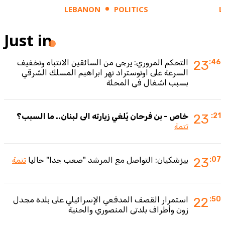
LEBANON
POLITICS
L
Just in
:46
23
التحكم المروري: يرجى من السائقين الانتباه وتخفيف
السرعة على اوتوستراد نهر ابراهيم المسلك الشرقي
بسبب اشغال في المحلة
:21
23
خاص - بن فرحان يُلغي زيارته الى لبنان.. ما السبب؟
تتمة
:07
23
بيزشكيان: التواصل مع المرشد "صعب جدا" حاليا
تتمة
:50
22
استمرار القصف المدفعي الإسرائيلي على بلدة مجدل
زون وأطراف بلدتي المنصوري والحنية