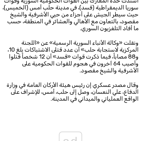
اشتدت حدة المعارك بين القوات الحكومية السورية وقوات
سوريا الديمقراطية (قسد)، في مدينة حلب أمس (الخميس)،
Subscribe to the newsletter
حيث سيطر الجيش على أجزاء من حيي الأشرفية والشيخ
مقصود، بالتعاون مع الأهالي والعشائر في المنطقة، حسب
ما أفاد التلفزيون السوري.
ونقلت «وكالة الأنباء السورية الرسمية» عن «اللجنة
المركزية لاستجابة حلب» أن عدد قتلى الاشتباكات بلغ 10،
و88 مصاباً، فيما ذكرت قوات «قسد» أن 12 شخصاً قتلوا
وأصيب 64 آخرون في هجوم للقوات الحكومية على
الأشرفية والشيخ مقصود.
TTV
Download the app
TTV Plus
وقال مصدر عسكري إن رئيس هيئة الأركان العامة في وزارة
الدفاع، علي النعسان، وصل إلى حلب، أمس، للإشراف على
الواقع العملياتي والميداني في المدينة.
© 2025. All Rights Reserved. By
Koein