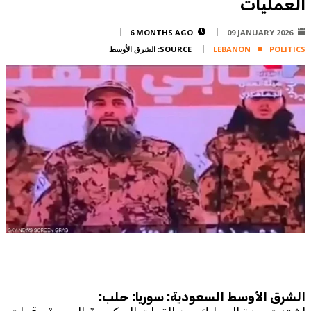
العمليات
Corporate
Advertise
6 MONTHS AGO
09 JANUARY 2026
POLITICS
LEBANON
SOURCE:
الشرق الأوسط
Contact
FPM
Services
Horoscope
Polls
Jobs
Writers
Legal
Privacy Policy
Terms Of Use
Cookies Policy
الشرق الأوسط السعودية: سوريا: حلب: