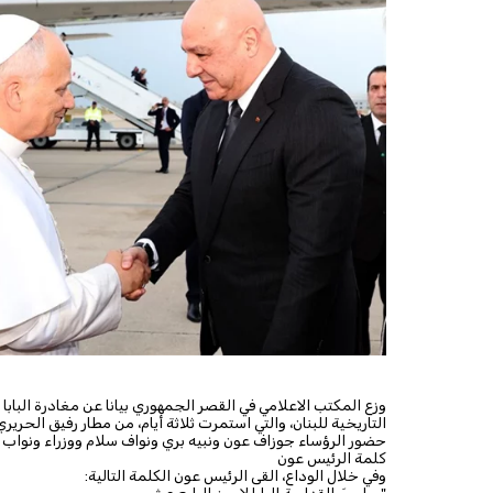
وزع المكتب الاعلامي في القصر الجمهوري بيانا عن مغادرة البابا لاو
التاريخية للبنان، والتي استمرت ثلاثة أيام، من مطار رفيق الحرير
حضور الرؤساء جوزاف عون ونبيه بري ونواف سلام ووزراء ونواب 
كلمة الرئيس عون
وفي خلال الوداع، القى الرئيس عون الكلمة التالية:
"صاحبَ القداسة البابا لاوون الرابع عشر،