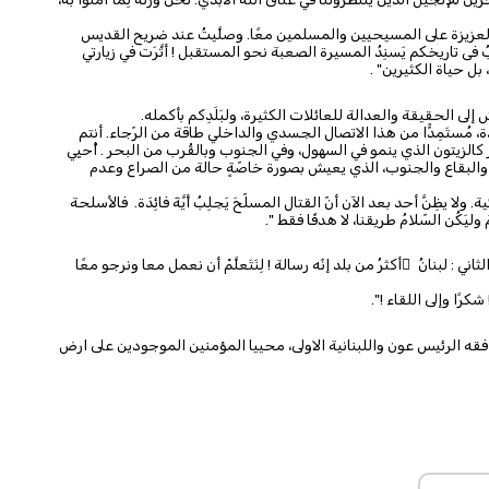
اء، العزيزة على المسيحيين والمسلمين معًا. وصلَّيتُ عند ضريح القديس
ِّبُ فى تاريخكم يَسنِدُ المسيرة الصعبة نحو المستقبل ! أثَّرَت في زيارتي
بل حياة الكثيرين" .
ى الحقيقة والعدالة للعائلات الكثيرة، ولبَلَدِكم بأكمله.
، مُستَمِدًّا من هذا الاتصال الجسدي والداخلي طاقة من الرّجاء. أنتم
ر كالزيتون الذي ينمو في السهول، وفي الجنوب وبالقُرب من البحر . أُحيِي
ل، والبقاع والجنوب، الذي يعيش بصورة خاصّةٍ حالة من الصراع وعدم
ولا يظِنَّ أحد بعد الآن أنّ القتال المسلّحَ يَجلِبُ أَيَّةَ فائِدَة. فالأسلحة
وليَكُن السّلامُ طريقنا، لا هدفًا فقط ".
لثاني : لبنانُ َأكثرُ من بلد إنّه رسالة ! لِنَتَعلَّمْ أن نعمل معا ونرجو معًا
رًا وإلى اللقاء !".
افقه الرئيس عون واللبنانية الاولى، محييا المؤمنين الموجودين على ارض