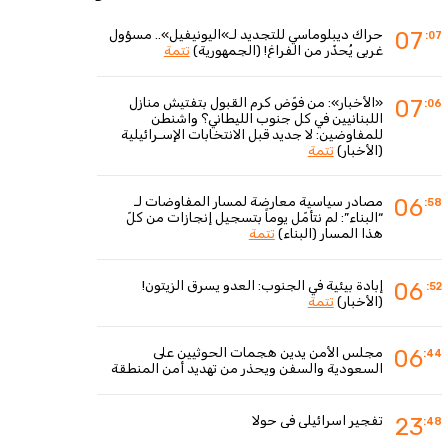
حراك ديبلوماسي للتجديد لـ»اليونيفيل».. مسؤول
07
:07
غربي يُحذّر من الفراغ! (الجمهورية)
تتمة
«الأخبار»: من فوّض كرم القبول بتفتيش منازل
07
:06
اللبنانيين في كل جنوب الليطاني؟ واشنطن
للمفاوضين: لا جديد قبل الانتخابات الإسـرائيلية
(الأخبار)
تتمة
مصادر سياسية معارضة لمسار المفاوضات لـ
06
:58
“البناء”: لم نتأمّل يوماً بتسجيل إنجازات من كلّ
هذا المسار (البناء)
تتمة
إبادة بيئية في الجنوب: العدو يسرق الزيتون!
06
:52
(الأخبار)
تتمة
مجلس الأمن يدين هجمات الحوثيين على
06
:44
السعودية والسفن ويحذر من تهديد أمن المنطقة
تفجير اسرائيلي في حولا
23
:48