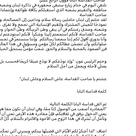
نلتقي اليوم في ختام زيارةٍ ستبقى محفورة في ذاكرة لبنان وشعبه.
مناطقه، والتقيتم بشعبه الذي استقبلكم بكافة طوائفه وإنتماءاته
صاحبَ القداسة
لقد جئتم إلى لبنان حاملين رسالة سلام، وداعين إلى المصالحة، و
نموذجًا للعيش المشترك وللقيم الإنسانية التي تجمع ولا تفرّق. و
وشعبه، وصدق رغبتكم في أن يبقى وطن الرسالة، وطن الحوار، وطن 
صاحبَ القداسة، لأنكم استمعتم إلينا. وشكراً لأنكم استودعتم لبنا
وأنا بدوري أقولُ لكم إننا سمعنا رسالتَكم. وإننا سنستمرُ في تجسيدِ
صلواتِكم، وأن تتضمّن عظاتُكم لكلِّ مؤمنٍ ومسؤولٍ في هذا العال
قرر الصمودَ بالمحبةِ والسلامِ والحق. شعبٌ مؤمنٌ يستحقُ الحياةَ 
وختم الرئيس عون: "وإذ نودّعكم، لا نودّع ضيفًا كريمًا فحسب، بل نو
يصلّي لأجله ويعمل من أجل السلام.
عشتم يا صاحبَ القداسة، عاش السلام وعاشَ لبنان".
كلمة قداسة البابا
ثم القى قداسة البابا الكلمة التالية:
"المغادرة أصعب من الوصول كنّا معًا، وفي لبنان أن نكونَ معا هو أمرٌ
يعني الدخول برفق في ثقافتِكم، فإنَّ مغادرة هذه الأرض تعني أن أحمل
ونأمل أن نُشرِكَ في هذا الرّوح من الأخوة والالتزام بالسّلام، كلَّ ا
اضاف: "لذا أشكرُ لكم الأيَّامَ التي قضَيتُها بينكم، ويسرني أنّني تم
يكون هنا. إنّه في الحقيقة موجودٌ معنا، ويسيرُ معنا مع شهودٍ آخري