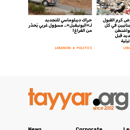
ّض كرم القبول
حراك ديبلوماسي للتجديد
بنانيين في كل
لـ»اليونيفيل».. مسؤول غربي يُحذّر
 واشنطن
من الفراغ!
ديد قبل
ئيلية
LEBANON
POLITICS
LE
News
Corporate
Le