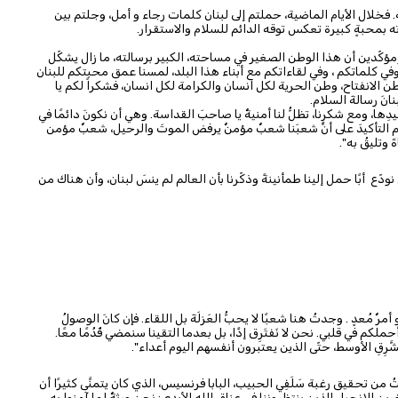
 فخلال الأيام الماضية، حملتم إلى لبنان كلمات رجاء و أمل، وجلتم بين
 بمحبةٍ كبيرة تعكس توقه الدائم للسلام والاستقرار.
مؤكّدين أن هذا الوطن الصغير في مساحته، الكبير برسالته، ما زال يشكّل
في كلماتكم ، وفي لقاءاتكم مع أبناء هذا البلد، لمسنا عمق محبتكم للبنان
الانفتاح، وطن الحرية لكل انسان والكرامة لكل انسان، فشكراً لكم يا
نَ رسالةَ السلام.
ها، ومع شكرِنا، تظلُّ لنا أمنيةٌ يا صاحبَ القداسة. وهي أن نكونَ دائمًا في
م التأكيدَ على أنَّ شعبَنا شعبٌ مؤمنٌ يرفض الموتَ والرحيل، شعبٌ مؤمن
وتليقُ به".
دّع أبًا حمل إلينا طمأنينةً وذكّرنا بأن العالم لم ينسَ لبنان، وأن هناك من
 مُعدٍ . وجدتُ هنا شعبًا لا يحبُّ العَزلَةَ بل اللقاء. فإن كانَ الوصولُ
كم في قلبي. نحن لا نَفتَرِق إذًا، بل بعدما التقينا سنمضي قُدُمًا معًا.
لشَّرِقِ الأوسط، حتّى الذين يعتبرون أنفسهم اليوم أعداء".
كّنتُ من تحقيق رغبة سَلَفِي الحبيب، البابا فرنسيس، الذي كان يتمنَّى كثيرًا أن
ن للإنجيل الذين ينتظروننا في عناق الله الأبدي: نحن ورثةٌ لِما آمنوا به،