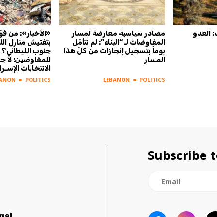
: العدو
مصادر سياسية معارضة لمسار
«الأخبار»: من فو
المفاوضات لـ “البناء”: لم نتأمّل
بتفتيش منازل الل
يوماً بتسجيل إنجازات من كلّ هذا
جنوب الليطاني؟
المسار
للمفاوضين: لا ج
الانتخابات الإسـرا
BANON
POLITICS
LEBANON
POLITICS
Subscribe t
gal