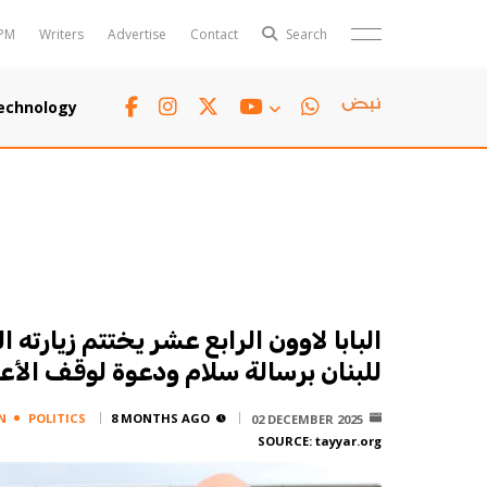
PM
Writers
Advertise
Contact
Search
Horoscope
Polls
echnology
Jobs
TTV
Writers
TTV Plus
البابا لاوون الرابع عشر يختتم زيارته ا
للبنان برسالة سلام ودعوة لوقف الأع
N
POLITICS
8 MONTHS AGO
02 DECEMBER 2025
SOURCE:
tayyar.org