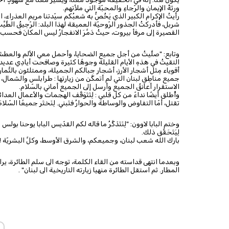
ورثةُ الإيمان والرّجاءِ والمحبّة التي ملأتهم.
رأيتُ الإكرام الكبير الذي يَخُصُّ به شعبُكم سيّدتنا مريم العذر
شربل، فأدركتُ الجذور الرّوحيّة العميقة لهذا البلد: الرّحِيقُ الطَّي
القصيرة إلى مرفأ بيروت، حيثُ دَمَّرَ الانفجارُ ليس المكانَ فحسب، 
وتابع: "صلَّيتُ من أجل جميع الضحايا، وأحمل معي الألم والعطش إل
التقيتُ في هذهِ الأيام القليلة وجوهًا كثيرة وصافحت أيادِي عديدة
أقوياء مِثل أشجار الأرز، أشجار جبالكم الجميلة، وممتلئون بالثَّما
جميع مناطِقِ لبنان التي لم أتمكَّن من زيارتها : طرابلس والشما
الاستقرار أعانقُ الجميع وأرسل إلى الجميع أماني بالسّلام.
وأُطلق أيضًا نداءً من كل قلبي : لِتَتَوَقَّف الهجمات والأعمال العدائية. 
تقتل، أمّا التفاوض والوساطة والحوارُ فتَبني. لِنَختَر جميعًا السّلامَ 
وختم البابا لاوون: "لِنَتَذَكَّرُ ما قاله لكم القدّيس البابا يوحنا بولس ا
لِيَتَحَقَّق ذلك.
بارك الله شعب لبنان، وجميعكم، والشرق الأوسط، وكلَّ البشريّة ! شك
وبعدما انتهى قداسته من القاء الكلمة، توجه الى سلم الطائرة، ير
المطار. ثم استقل الطائرة منهيا زيارته التاريخية الى لبنان" .