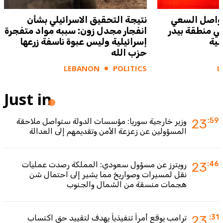
 يواصل السعي
نتيجة التحقيق الاسرائيلي بشأن
في منطقة بيدر
انفجار مجدل زون: سببه مواد متفجرة
نية
إسرائيلية وليس عبوة ناسفة زرعها
حزب الله
LEBANON
POLITICS
L
Just in
:59
23
وزير خارجية سوريا: مؤسسات الدولة ستواصل ملاحقة
المسؤولين عن زعزعة الأمن وتقديمهم إلى العدالة
:46
23
رويترز عن مسؤول سعودي: المملكة رصدت عمليات
نقل لمسيرات وصواريخ مما يشير إلى احتمال شن
هجمات منسقة من الشمال والجنوب
:31
23
ترامب يوقع أمراً تنفيذياً يهدف لتقييد حق اكتساب