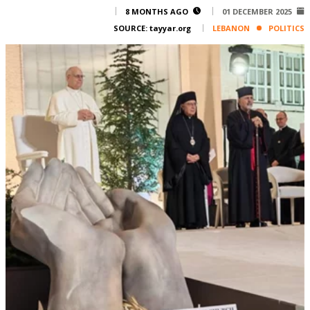
Corporate
8 MONTHS AGO
01 DECEMBER 2025
SOURCE:
tayyar.org
LEBANON
POLITICS
Advertise
Contact
FPM
Services
Horoscope
Polls
Jobs
Writers
Legal
Privacy Policy
Terms Of Use
Cookies Policy