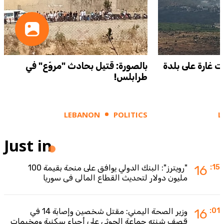
ت غارة على بلدة
بالصورة: قتيل بحادث "مروّع" في
طرابلس!
LEBANON
POLITICS
L
Just in
:15
16
"رويترز": البنك الدولي يوافق على منحة بقيمة 100
مليون دولار لتحديث القطاع المالي في سوريا
:01
16
وزير الصحة اليمني: مقتل شخصين وإصابة 14 في
قصف شنته جماعة الحوثي على أحياء سكنية ومخيمات