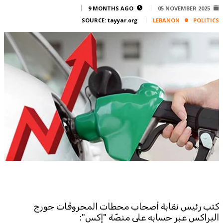
Corporate
9 MONTHS AGO
05 NOVEMBER 2025
SOURCE:
tayyar.org
LEBANON
POLITICS
Advertise
Contact
FPM
Services
Horoscope
Polls
Jobs
Writers
Legal
Privacy Policy
Terms Of Use
Cookies Policy
كتب رئيس نقابة أصحاب محطات المحروقات جورج
البراكس عبر حسابه على منصّة "إكس":