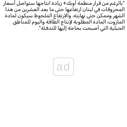
"بالرغم من قرار منظمة أوبك+ زيادة انتاجها ستواصل أسعار
المحروقات في لبنان ارتفاعها حتى ما بعد العشرين من هذا
Subscribe to the newsletter
الشهر وممكن حتى نهايته. والارتفاع الملحوظ سيكون لمادة
المازوت، المادة المطلوبة لإنتاج الطاقة واليوم للمناطق
الجبلية التي أصبحت بحاجة إليها للتدفئة".
ad
TTV
Download the app
TTV Plus
© 2025. All Rights Reserved. By
Koein