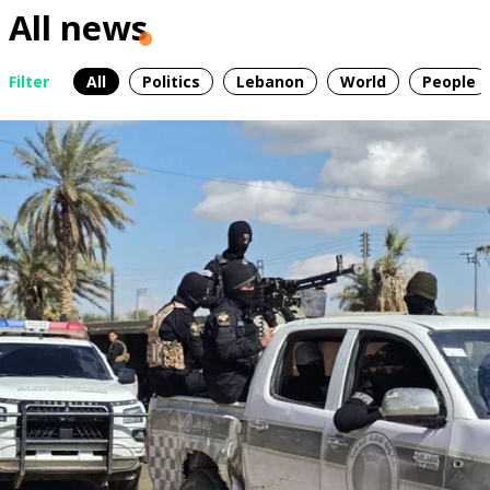
All news
Filter
All
Politics
Lebanon
World
People