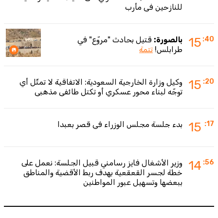
للنازحين في مأرب
:40
15
بالصورة:
قتيل بحادث "مروّع" في
طرابلس!
تتمة
:20
15
وكيل وزارة الخارجية السعودية: الاتفاقية لا تمثّل أي
توجّه لبناء محور عسكري أو تكتل طائفي مذهبي
:17
15
بدء جلسة مجلس الوزراء في قصر بعبدا
:56
14
وزير الأشغال فايز رسامني قبيل الجلسة: نعمل على
خطة لجسر القعقعية بهدف ربط الأقضية والمناطق
ببعضها وتسهيل عبور المواطنين