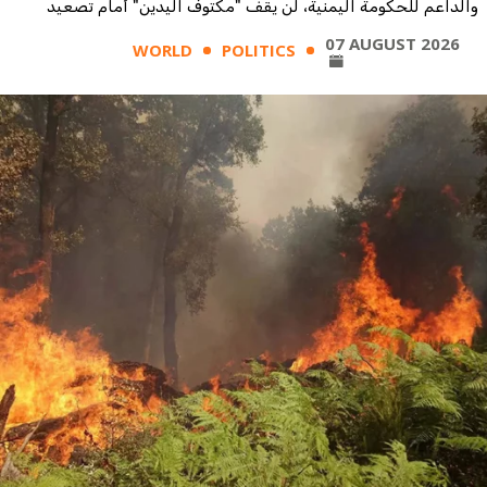
والداعم للحكومة اليمنية، لن يقف "مكتوف اليدين" أمام تصعيد
الحوثيين هجماتهم على القوات الحكومية.
07 AUGUST 2026
WORLD
POLITICS
وأضاف ان "التحالف لا يريد التصعيد، ولكن لن نسمح بتغيير موازين
القوى الحالية على الأرض".