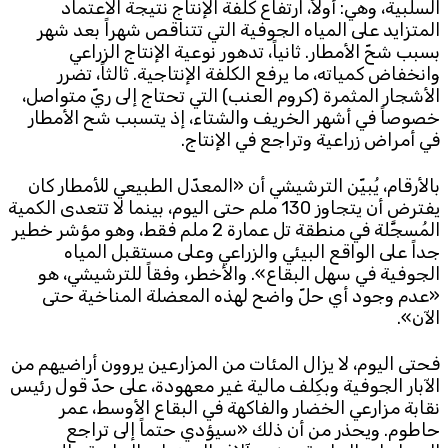
السلبية، وهي: أولاً، ارتفاع كلفة الإنتاج نتيجة الاعتماد
المتزايد على المياه الجوفية التي تتناقص شهراً بعد شهر
بسبب شحّ الأمطار. ثانياً، تدهور نوعية الإنتاج الزراعي
وانخفاض كمياته، ما يرفع الكلفة الإنتاجية. ثالثاً، تضرر
الأشجار المثمرة (كروم العنب) التي تحتاج إلى ريّ متواصل،
خصوصاً في أشهر الخريف والشتاء، إذ يتسبب شح الأمطار
في أمراض زراعية وتراجع في الإنتاج.
بالأرقام، يُبيّن الترشيشي أن «المعدّل الطبيعي للأمطار كان
يفترض أن يتجاوز 130 ملم حتى اليوم، بينما لا تتعدى الكمية
المُسجَّلة في منطقة تل عمارة 2 ملم فقط، وهو مؤشر خطير
جداً على الواقع البيئي والزراعي وعلى مستقبل المياه
الجوفية في سهل البقاع». والأخطر، وفقاً للترشيشي، هو
«عدم وجود أي حلّ واضح لهذه المعضلة المناخية حتى
الآن».
فحتى اليوم، لا يزال المئات من المزارعين يروون أراضيهم من
الآبار الجوفية وبكِلف مالية غير معهودة، على حدّ قول رئيس
نقابة مزارعي الخضار والفاكهة في البقاع الأوسط، عمر
حاطوم. ويحذر من أن ذلك «سيؤدي حتماً إلى تراجع