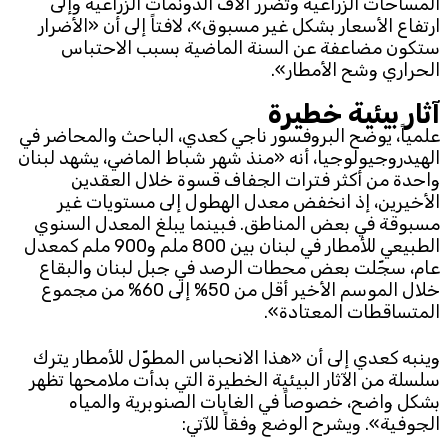
المساحات الزراعية وتضرر آلاف الدونمات الزراعية وإلى
ارتفاع الأسعار بشكل غير مسبوق»، لافتاً إلى أن «الأضرار
ستكون مضاعفة عن السنة الماضية بسبب الاحتباس
الحراري وشح الأمطار».
آثار بيئية خطيرة
علمياً، يوضح البروفسور ناجي كعدي، الباحث والمحاضر في
الهيدروجيولوجيا، أنه «منذ شهر شباط الماضي، يشهد لبنان
واحدة من أكثر فترات الجفاف قسوة خلال العقدين
الأخيرين، إذ انخفض معدل الهطول إلى مستويات غير
مسبوقة في بعض المناطق. فبينما يبلغ المعدل السنوي
الطبيعي للأمطار في لبنان بين 800 ملم و900 ملم كمعدل
عام، سجّلت بعض محطات الرصد في جبل لبنان والبقاع
خلال الموسم الأخير أقل من 50% إلى 60% من مجموع
المتساقطات المعتادة».
وينبه كعدي إلى أن «هذا الانحباس المطوّل للأمطار يترك
سلسلة من الآثار البيئية الخطيرة التي بدأت ملامحها تظهر
بشكل واضح، خصوصاً في الغابات الصنوبرية والمياه
الجوفية». ويشرح الوضع وفقاً للآتي: