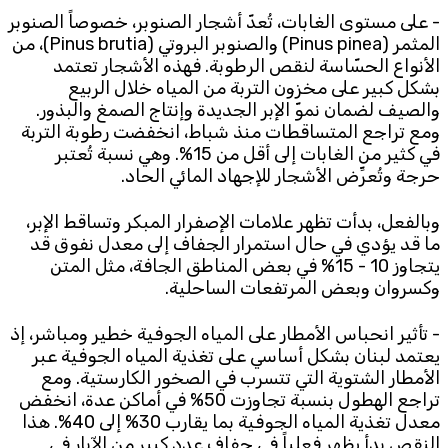
- على مستوى الغابات، تُعدّ أشجار الصنوبر، خصوصاً الصنوبر
المثمر (Pinus pinea) والصنوبر البروتي (Pinus brutia)، من
الأنواع الحسّاسة لنقص الرطوبة. فهذه الأشجار تعتمد
بشكل كبير على مخزون التربة من المياه خلال الربيع
والصيف لضمان نموّ الإبر الجديدة وإنتاج الصمغ والبذور.
ومع تراجع المتساقطات منذ شباط، انخفضت رطوبة التربة
في كثير من الغابات إلى أقل من 15%. وهي نسبة تُعتبر
حرجة وتُعرِّض الأشجار للإجهاد المائي الحاد.
وبالفعل، بدأت تظهر علامات الإصفرار المبكر وتساقط الإبر،
ما قد يؤدي في حال استمرار الجفاف إلى معدل نفوق قد
يتجاوز 10 - 15% في بعض المناطق الجافة، مثل المتن
وكسروان وبعض المرتفعات الساحلية.
- تأثير انحباس الأمطار على المياه الجوفية خطير ومباشر، إذ
يعتمد لبنان بشكل أساسي على تغذية المياه الجوفية عبر
الأمطار الشتوية التي تتسرب في الصخور الكارستية. ومع
تراجع الهطول بنسبة تجاوزت 50% في أماكن عدة، انخفض
معدل تغذية المياه الجوفية بما يقارب 30% إلى 40%. هذا
النقص بدأ يظهر فعلياً في جفاف عدد كبير من الآبار في