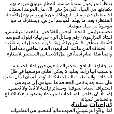
ينتظر المزارعون سنوياً موسم الأمطار لترتوي مزروعاتهم
بكفايتها من المياه. لكن مرّ حتى الآن على الموعد المعتاد
Subscribe to the newsletter
للاستغناء عن وسائل الري، أكثر من شهر، ولم تهطل الأمطار
المنتظرة بعد، ما يُهدّد الموسم الزراعي، ويستنزف ما هو
موجودٌ من مياه جوفية.
بحسب رئيس الاتحاد الوطني للفلاحين، إبراهيم الترشيشي،
اعتاد المزارعون «رفع وسائل الري مع نهاية أيلول، فموسم
الأمطار يبدأ في 5 تشرين الأول». لكن ما يحصل اليوم «يُثبت
أن الجفاف الذي عاشه المزارعون العام الماضي بات أمراً
واقعاً هذا العام أيضاً، في ظلّ الانحباس المستمر للأمطار».
TTV
Download the app
TTV Plus
نتيجة لهذا الواقع، يحجم المزارعون عن زراعة الحبوب،
والسبب أنها زراعة بعلية لا يمكن إطلاق موسمها في ظلّ
الجفاف. والمعطيات المناخية كافة تُؤشر إلى أن لبنان مقبل
على سنة جديدة من الجفاف، ما سيؤدي إلى مزيد من
استنزاف المياه الجوفية وخسائر زراعية لا تُعدّ ولا تُحصى،
© 2025. All Rights Reserved. By
Koein
إضافةً إلى تقلّص المساحات المزروعة وتدهور نوعية الإنتاج
وانخفاض كمياته.
تداعيات سلبية
لذا، يرفع الترشيشي الصوت عالياً للتحذير من التداعيات