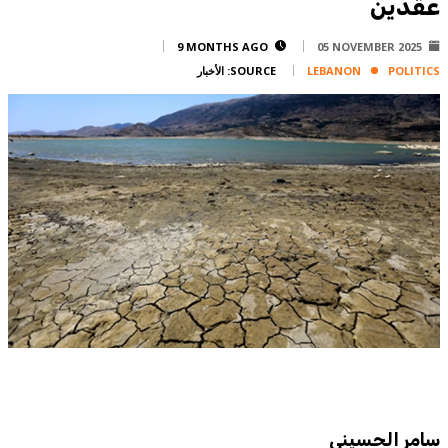
عقدين
Corporate
Advertise
9 MONTHS AGO
05 NOVEMBER 2025
POLITICS
LEBANON
SOURCE:
الأخبار
Contact
FPM
Services
Horoscope
Polls
Jobs
Writers
Legal
Privacy Policy
Terms Of Use
Cookies Policy
سامر الحسيني