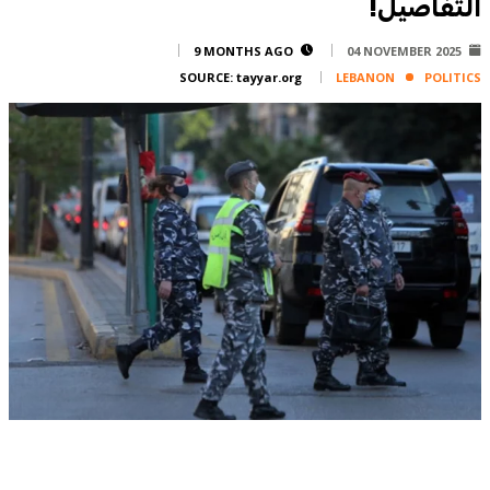
التفاصيل!
Corporate
Advertise
9 MONTHS AGO
04 NOVEMBER 2025
SOURCE:
tayyar.org
LEBANON
POLITICS
Contact
FPM
Services
Horoscope
Polls
Jobs
Writers
Legal
Privacy Policy
Terms Of Use
Cookies Policy