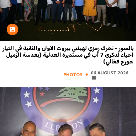
بالصور - تحرك رمزي لهيئتي بيروت الاولى والثانية في التيار
احياء لذكرى 7 آب في مستديرة العدلية (بعدسة الزميل
جورج فغالي)
06 AUGUST 2026
PHOTOS