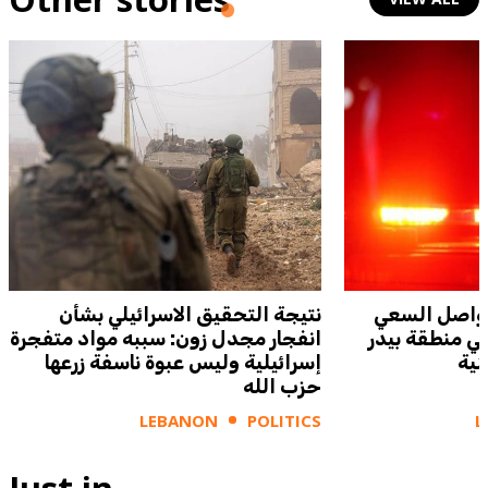
 يواصل السعي
نتيجة التحقيق الاسرائيلي بشأن
في منطقة بيدر
انفجار مجدل زون: سببه مواد متفجرة
نية
إسرائيلية وليس عبوة ناسفة زرعها
حزب الله
LEBANON
POLITICS
L
Just in