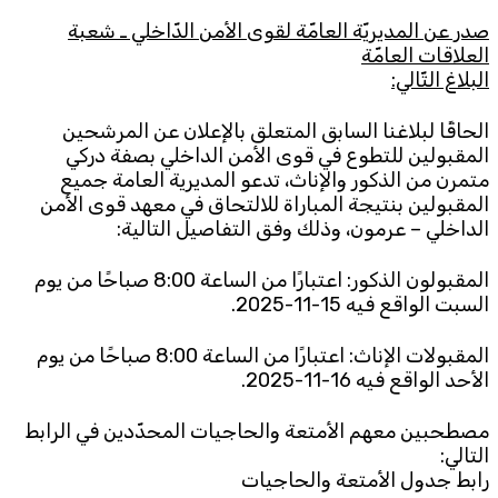
صدر عن المديريّة العامّة لقوى الأمن الدّاخلي ـ شعبة
Subscribe to the newsletter
العلاقات العامّة
البلاغ التّالي:
الحاقًا لبلاغنا السابق المتعلق بالإعلان عن المرشحين
المقبولين للتطوع في قوى الأمن الداخلي بصفة دركي
متمرن من الذكور والإناث، تدعو المديرية العامة جميع
المقبولين بنتيجة المباراة للالتحاق في معهد قوى الأمن
الداخلي – عرمون، وذلك وفق التفاصيل التالية:
TTV
Download the app
TTV Plus
المقبولون الذكور: اعتبارًا من الساعة 8:00 صباحًا من يوم
السبت الواقع فيه 15-11-2025.
المقبولات الإناث: اعتبارًا من الساعة 8:00 صباحًا من يوم
الأحد الواقع فيه 16-11-2025.
© 2025. All Rights Reserved. By
Koein
مصطحبين معهم الأمتعة والحاجيات المحدّدين في الرابط
التالي:
رابط جدول الأمتعة والحاجيات