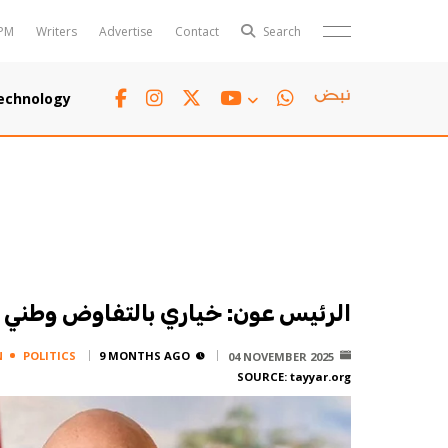
PM
Writers
Advertise
Contact
Search
Horoscope
Polls
echnology
Jobs
TTV
Writers
TTV Plus
الرئيس عون: خياري بالتفاوض وطني لب
N
POLITICS
9 MONTHS AGO
04 NOVEMBER 2025
SOURCE:
tayyar.org