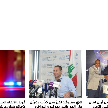
ن أجل لبنان
ادي معلوف: لكلّ مين كذّب ودجّل
فريق الإنقاذ الج
س الأمن
على المواطنين بموضوع البواخر:
لإجلاء شبان عالق