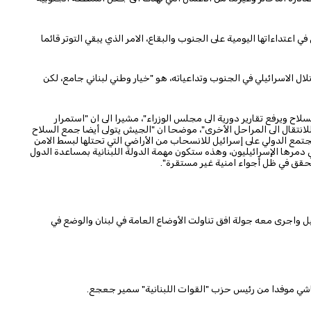
اعتداءاتها اليومية على الجنوب والبقاع، الامر الذي يبقي التوتر قائما
تلال الاسرائيلي في الجنوب وتداعياته، هو "خيار وطني لبناني جامع، لكن
ح ويرفع تقارير دورية الى مجلس الوزراء"، مشيرا الى ان "استمرار
للانتقال الى المراحل الأخرى"، موضحا ان "الجيش يتولى أيضا جمع السلاح
مع الدولي على إسرائيل للانسحاب من الأراضي التي تحتلها لبسط الامن
لتي دمرها الإسرائيليون، وهذه ستكون مهمة الدولة اللبنانية بمساعدة الدول
تتحقق في ظل أجواء امنية غير مستقرة".
ل واجرى معه جولة افق تناولت الأوضاع العامة في لبنان والوضع في
ياشي موفدا من رئيس حزب "القوات اللبنانية" سمير جعجع.