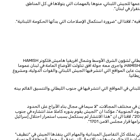
ها للجيش اللبناني، منوها بالمهمات التي يتولاها في كل المناطق
قرار في لبنان".
ه"، لافتا الى "ضرورة استكمال الإصلاحات التي بدأتها الحكومة اللبنانية".
ريطاني لشؤون الشرق الأوسط وشمال افريقيا هاميش فلكونر
HAMISH
HAMISH
، واجرى معه جولة افق تناولت الأوضاع العامة في لبنان عموما
ث عاين المواقع التي انتشر فيها الجيش اللبناني والقوات الدولية، ومشروع
طانيا.
بناني في المواقع التي انتشر فيها في جنوب الليطاني والتنسيق القائم بينه
 في مختلف المجالات، "لا سيما في مجال بناء الأبراج على الحدود
حدود الجنوبية"، مؤكدا ان "الجيش يقوم بدوره كاملا منذ انتشاره في جنوب
الليطاني على اثر الاتفاق الذي تم التوصل اليه في تشرين الثاني 2024"، لافتا الى ان "هذا الانتشار لم يستكمل بسبب استمرار احتلال إسرائيل
ا قرار مجلس الامن 1701".
تي تملك كل التفاصيل الميدانية والمهام التي ينفذها الجيش في "تنظيف"
ادرة الذخائر وغيرها من الاعمال التي تهدف الى جعل المنطقة الجنوبية