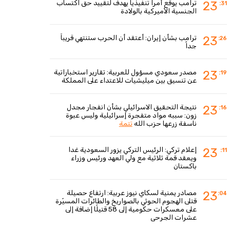
ترامب يوقع أمراً تنفيذياً يهدف لتقييد حق اكتساب
23
:31
الجنسية الأميركية بالولادة
ترامب بشأن إيران: أعتقد أن الحرب ستنتهي قريباً
23
:26
جداً
مصدر سعودي مسؤول للعربية: تقارير استخباراتية
23
:19
عن تنسيق بين ميليشيات للاعتداء على المملكة
نتيجة التحقيق الاسرائيلي بشأن انفجار مجدل
23
:16
زون: سببه مواد متفجرة إسرائيلية وليس عبوة
ناسفة زرعها حزب الله
تتمة
إعلام تركي: الرئيس التركي يزور السعودية غدا
23
:11
ويعقد قمة ثلاثية مع ولي العهد ورئيس وزراء
باكستان
مصادر يمنية لسكاي نيوز عربية: ارتفاع حصيلة
23
:04
قتلى الهجوم الحوثي بالصواريخ والطائرات المسيّرة
على معسكرات حكومية إلى 58 قتيلًا إضافة إلى
عشرات الجرحى