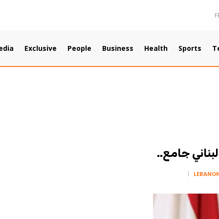
F
edia
Exclusive
People
Business
Health
Sports
T
ناني جامع..
LEBANO