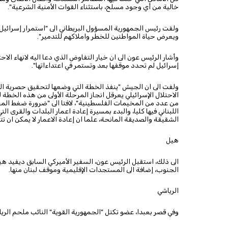
خالية من أي وجود مسلح، باستثناء القوات الأمنية الشرعية".
ولفت رئيس الجمهورية المسؤول البريطاني الى "استمرار إسرائيل في 
ويعرض حياة المواطنين للخطر واملاكهم للتدمير".
وأشار الرئيس عون الى ان خيار التفاوض الذي دعا اليه لانهاء الاح
إسرائيل لم تحدد موقفها بعد وتستمر في اعتداءاتها".
ولفت الى ان الجيش "ينفذ الخطة التي وضعها لتحقيق حصرية السلا
الاحتلال الإسرائيلي يعرقل انجاز المرحلة الأولى من هذه الخطة 
من عدد من المخيمات الفلسطينية"، لافتا الى "ضرورة ضغط المجت
اللبناني فيها كليا، والبدء بمسيرة إعادة اعمار البلدات والقرى ا
الشقيقة والصديقة المانحة، علما ان إعادة الاعمار لا يمكن ان 
هيل
الى ذلك، استقبل الرئيس عون، السفير الأميركي السابق ديفيد هي
الجنوب، إضافة الى المستجدات الإقليمية وموقف لبنان منها.
الرياشي
وفي قصر بعبدا، عضو تكتل "الجمهورية القوية" النائب ملحم الر