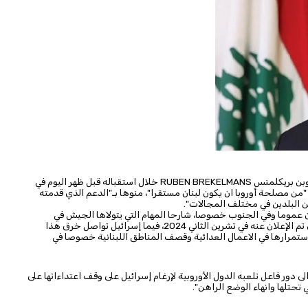
روبن بريكلمنس
RUBEN BREKELMANS
خلال استقباله قبل ظهر اليوم في
"من مصلحة أوروبا ان يكون لبنان مستقرا"، منوها بـ"الدعم الذي قدمته
ين البلدين في مختلف المجالات".
ان عموما وفي الجنوب خصوصا، شارحا المهام التي يتولاها الجيش في
المناطق اللبنانية كافة، مؤكدا ان "لبنان التزم تطبيق الاتفاق الذي تم الإعلان عنه في تشرين الثاني 2024، فيما إسرائيل تواصل خرق هذا
قرارات الدولية، لا سيما القرار 1701، من خلال استمرارها في الاعمال العدائية وقصف المناطق اللبنانية خصوصا في
 دور فاعل تلعبه الدول الأوروبية لإرغام إسرائيل على وقف اعتداءاتها على
 تحتلها وانهاء الوضع الراهن".