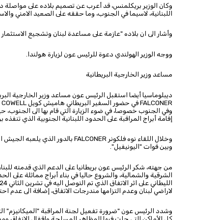
وكان الوزير بريكلمنس، قد أعرب عن تصميم بلاده على مواصلة دعم
اللبنانية، لاسيما في الجنوب، وما حققه على الصعيد الامني والاست
وأشار الى ان بلاده "عازمة على مساعدة لبنان وتشجيع الاستثمار في
ووجه الوزير الهولندي دعوة للرئيس عون لزيارة هولندا.
مساعد وزير الخارجية البريطانية
ديبلوماسيا أيضا استقبل الرئيس عون مساعد وزير الخارجية الب
FALCONER
في حضور السفير البريطاني هاميش كويل
 COWELL
وفي الجنوب خصوصا، في ضوء الزيارة التي قام بها الى الجنوب، حي
إقامة أبراج المراقبة على الحدود اللبنانية الجنوبية الذي تنفذه بري
وخلال اللقاء نوه فلكونر
FALCONER
بالدور الذي يلعبه الجيش الل
وبين قوات "اليونيفيل".
من جهته، شكر الرئيس عون بريطانيا على الدعم الذي قدمته للبنان
الشرقية والشمالية، والشروع حاليا في بناء أبراج مماثلة على ال
لاراضي لبنان وعدم التزامها مندرجات الاتفاق، إضافة الى عدم احترامه
وشدد الرئيس عون "ضرورة تفعيل لجنة المراقبة "الميكانيزم" ال
كل الأماكن التي حلت فيها المظاهر المسلحة واقفال الانفاق ومص