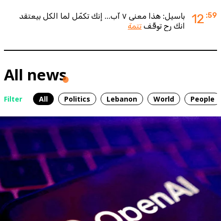
:59
12
باسيل: هذا معنى ٧ آب... إنك تكمّل لما الكل بيعتقد
انك رح توقّف
تتمة
All news
Filter
All
Politics
Lebanon
World
People