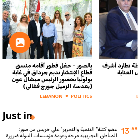
طة تطارد أشرف
بالصور - حفل فطور أقامه منسق
ى العناية
قطاع الإنتشار نديم جرداق في غابة
بولونيا بحضور الرئيس ميشال عون
(بعدسة الزميل جورج فغالي)
LEBANON
POLITICS
L
Just in
:58
13
عضو كتلة" التنمية والتحرير" علي خريس من صور:
المناطق التجريبية مزحة وعودة مؤسسات الدولة ضرورة