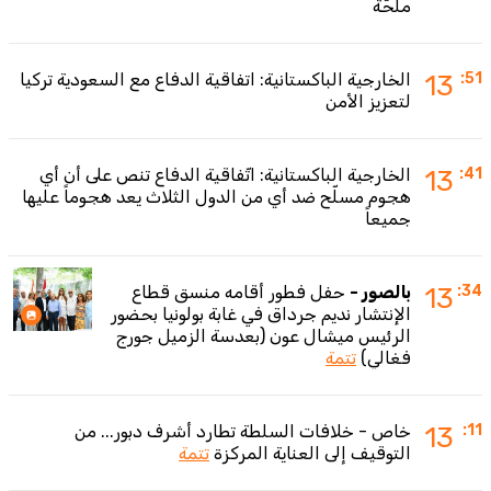
ملحّة
:51
13
الخارجية الباكستانية: اتفاقية الدفاع مع السعودية تركيا
لتعزيز الأمن
:41
13
الخارجية الباكستانية: اتّفاقية الدفاع تنص على أن أي
هجوم مسلّح ضد أي من الدول الثلاث يعد هجوماً عليها
جميعاً
:34
13
بالصور -
حفل فطور أقامه منسق قطاع
الإنتشار نديم جرداق في غابة بولونيا بحضور
الرئيس ميشال عون (بعدسة الزميل جورج
فغالي)
تتمة
:11
13
خاص - خلافات السلطة تطارد أشرف دبور... من
التوقيف إلى العناية المركزة
تتمة