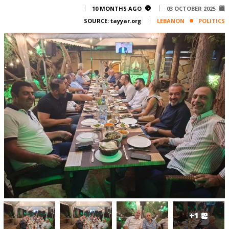
Corporate
10 MONTHS AGO
03 OCTOBER 2025
SOURCE:
tayyar.org
LEBANON
POLITICS
Advertise
Contact
FPM
Services
Horoscope
Polls
Jobs
Writers
Legal
Privacy Policy
Terms Of Use
Cookies Policy
+1