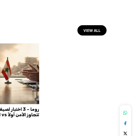
VIEW ALL
من دون
لواء سوري متقاعد... دخل إلى
روما – 3 اختبار 
سيط زيادات
السفارة السوريّة في لبنان ولم
تتجاوز الأمن أولاً vs الانسحاب أولاً
يخرج!