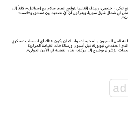
تركي - خليجي، وبهدف إقناعها بتوقيع اتفاق سلام مع إسرائيل»، لافتاً إلى
اعش في شمال شرق سوريا، ويدركون أنّ أيّ تصعيد بين دمشق و»قسد»
ت».
ة بالغة لأمن السجون والمخيمات، ولذلك لن يكون هناك أي انسحاب عسكري
لذي انعقد في نيويورك قبل أسبوع، ورسالة قائد القيادة المركزية
يمات، يؤشّران بوضوح إلى مركزية هذه القضية في الأمن الدولي».
ad