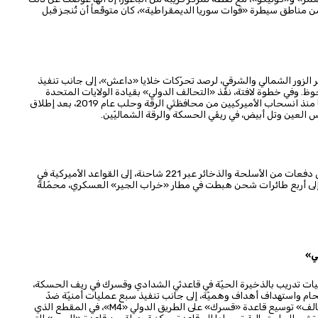
 مناطق سيطرة «قوات سوريا الديمقراطية»، كان متوقّعاً أن تُنجز قبل
دير الزور الشمالي والشرقي، لرصد تحرّكات خلايا «داعش»، إلى جانب تنفيذ
. وفي خطوة لافتة، نفّذ «التحالف الدولي» بقيادة الولايات المتحدة
دوريّات على خطّ الرقة - المنصورة، في خطوة هي الأولى من نوعها منذ انسحاب الأميركيين من محافظتَي الرقة وحلب عام 2019، بعد إطلاق
 العين وتل أبيض، في ريفَي الحسكة والرقة الشماليّين.
كما شهد الشهر الماضي نشاطاً عسكرياً ملحوظاً، تمثّل بنقل ثماني دفعات من الأسلحة والذخائر عبر 221 شاحنة، إلى القواعد الأميركية في
إلى أربع طائرات شحن هبطت في مطار «خراب الجير» العسكري، محمّلةً
ي»
يات تدريب بالذخيرة الحيّة في قاعدتَي الشدادي وقسرك في ريف الحسكة،
حام واستهداف أهداف وهميّة، إلى جانب تنفيذ سبع عمليات أمنيّة ضدّ
خلايا «داعش» في الحسكة والرقة ودير الزور. أيضاً، واصل «التحالف» توسيع قاعدة «قسرك» على الطريق الدولي «M4»، في المقطع الذي