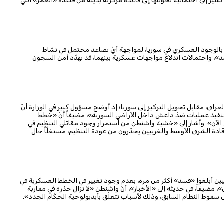
ير إلى احتمالية تحويلها إلى قاعدة مركزية بديلة من قاعدة «العمر» التي
بالوجود العسكري في سوريا، لمواجهة أيّ تصاعد محتمل في نشاط
»، واحتمالات اندلاع مواجهات عسكرية بينهما، قد تهدّد أمن السجون
عراق، مقابل تحويل التركيز إلى سوريا؛ إذ أوضح مسؤول كبير في الوزارة أنّ
تنفيذ عمليات ضدّ داعش داخل الأراضي السورية»، مضيفاً أنّ «خطط
تى الآن». وأشار إلى «خشية واشنطن من استمرار وجود مقاتلي التنظيم في
قادة الشرق الأوسط والغربيين يحذّرون من عودة التنظيم، مستغلّاً حال
يركيين أبلغوا «قسد» أكثر من مرة، بعدم وجود تغيير في الخطط العسكرية في
ضيفاً، في حديثه إلى «الأخبار»، أنّ واشنطن «لا تزال حذرة في مقاربة
 سقوط النظام السابق، وذلك لأسباب تتعلّق بأيديولوجية الحكّام الجدد».