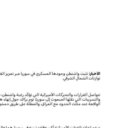
الأخبار:
تثبت واشنطن وجودها العسكري في سوريا عبر تعزيز القو
توازنات الشمال الشرقي.
تتواصل القرارات والتحرّكات الأميركية التي تؤكّد رغبة واشنطن
والتسريبات التي نقلها المبعوث إلى سوريا، توم برّاك، حول إنهاء
الواقعة عند مثلّث الحدود مع العراق، والمطلّة على طريق دمشق
ورغم إخلاء القوات الأميركية أكبر «قاعدتين» في سوريا، هما «الع