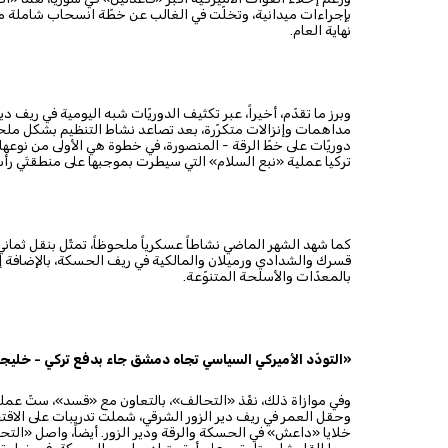
بإجراءات ميدانية، وتخلّت في الغالب عن خطّة انسحاب شاملة من
نهاية العام.
وبرز ما تقدّم، أخيراً، عبر تكثيف الدوريّات شبه اليومية في ريف 
مداهمات وإنزالات متكرّرة، بعد تصاعد نشاط التنظيم بشكل ملحوظ
تركيا عملية «نبع السلام» التي سيطرت بموجبها على منطقتَي رأس
قسرك والشدادي ورميلان والمالكية في ريف الحسكة، بالإضافة 
بالمعدّات والأسلحة المتنوّعة.
«التودّد الأميركي السياسي تجاه دمشق جاء بدفع تركي - خليج
وفي موازاة ذلك، نفّذ «التحالف»، بالتعاون مع «قسد»، ستّ عمل
وحقل العمر في ريف دير الزور الشرقي، شملت تدريبات على الاقت