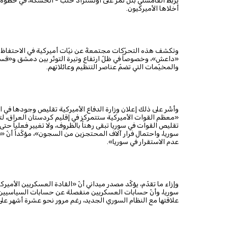
يربط القامشلي بتل تمر على أوتستراد حلب - الحسكة، في خطوة تش
أخلاها الأميركيون.
وتكشف هذه التحرّكات مجتمعةً عن نيّات أميركية في الاحتفاظ 
«داعش»، وخصوصاً في ظلّ ارتفاع وتيرة التوتّر بين دمشق و«قسد
والمخيّمات التي تضمّ عناصر التنظيم وعائلاتهم.
وأشّر على ذلك إعلان وزارة الدفاع الأميركية تقليص وجودها في ال
«معظم القوات الأميركية ستتمركز في إقليم كردستان العراق، ل
تقليص القوات في سوريا تبقى رهناً بالظروف، ولا تغيير فعلياً ح
سوريا، واحتمال فرار آلاف المحتجزين من السجون»، مؤكّداً أنّ «
عدم الاستقرار في سوريا».
وإزاء ما تقدّم، يؤكّد مصدر ميداني أنّ «القادة العسكريين الأم
سوريا، وأنّ حسابات العسكريين منفصلة عن حسابات السياسيين»، م
علاقتها مع النظام السوري الجديد، رغم مرور نحو عشرة أشهر على