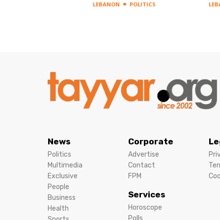
LEBANON
POLITICS
LE
News
Corporate
Le
Politics
Advertise
Pri
Multimedia
Contact
Ter
Exclusive
FPM
Coo
People
Services
Business
Horoscope
Health
Polls
Sports