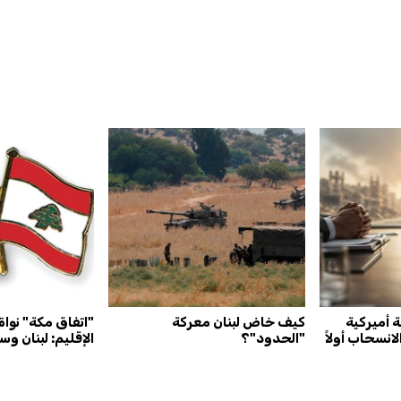
لصيغة أميركية
كيف خاض لبنان معركة
"اتفاق مكة" نواة 
"الحدود"؟
الإقليم: لبنان وس