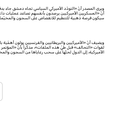
ويرى المصدر أنّ «التودّد الأميركي السياسي تجاه دمشق جاء بدفع 
أنّ «العسكريين الأميركيين يرصدون بأنفسهم تصاعد عمليات د
سيكون فرصة ذهبية للتنظيم للانقضاض على السجون والمخيّما
ويضيف أنّ «الأميركيين والبريطانيين والفرنسيين يولون أهمّي
لقوات «التحالف» قبل طيّ هذه الملفات»، مذكّراً بأنّ «المؤتمر ا
الأميركية، إلى الدول لحثّها على سحب رعاياها من السجون والمخ