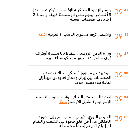
رئيس الإدارة العسكرية الإقليمية الأوكرانية: مقتل
09
:42
3 أشخاص بينهم طفل في منطقة كييف وإصابة 3
آخرين في هجمات روسية
واشنطن ترفع مستوى التأهب.. (العربية)
تتمة
09
:32
وزارة الدفاع الروسية: إسقاط 83 مسيرة أوكرانية
09
:27
فوق مناطق عدة بينها موسكو صباح اليوم
"رويترز" عن مسؤول أميركي: هناك تقدم في
09
:08
المحادثات بين إيران وعمان قد يؤدي قريبا إلى
إعادة فتح مضيق هرمز
استهداف الجيش اللبناني يرفع منسوب التصعيد
09
:04
الإسرائيلي (الشرق الأوسط)
تتمة
الحرس الثوري الإيراني: العدو سعى إلى تشويه
09
:00
الحقائق من أجل خلق فجوة بين الشعب والنظام
في إيران لكن تم إحباط مخططاته