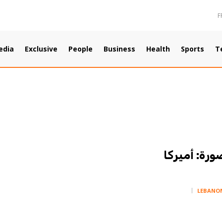
F
edia
Exclusive
People
Business
Health
Sports
T
صورة: أميركا
LEBANO