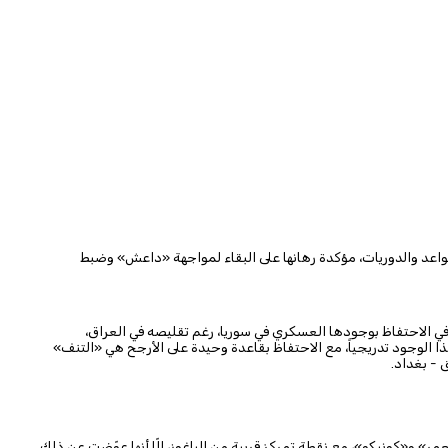
اعد والدوريات، مؤكدة رهانها على البقاء لمواجهة «داعش» وضبط
، في الاحتفاظ بوجودها العسكري في سوريا، رغم تقليصه في العراق،
 هذا الوجود تدريجياً، مع الاحتفاظ بقاعدة وحيدة على الأرجح هي «التنف»
 - بغداد.
مر» و«كونيكو»، مع نقطة تمركز قريبة من الباغوز، إلّا أنها عوّضت عن ذلك