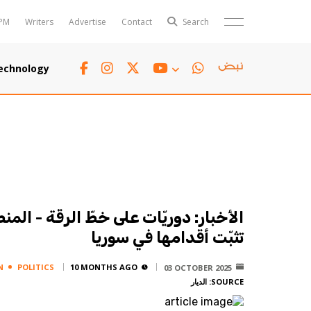
PM
Writers
Advertise
Contact
Search
Horoscope
Polls
echnology
Jobs
TTV
Writers
TTV Plus
الأخبار: دوريّات على خطّ الرقة - المن
تثبّت أقدامها في سوريا
N
POLITICS
10 MONTHS AGO
03 OCTOBER 2025
SOURCE:
الديار