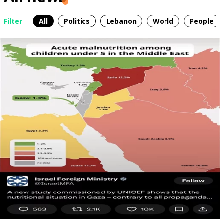
Filter
All
Politics
Lebanon
World
People