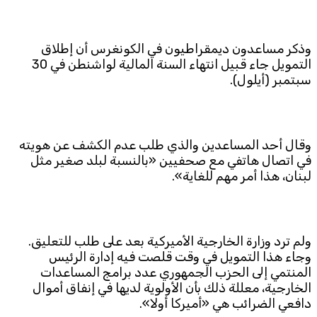
Subscribe to the newsletter
وذكر مساعدون ديمقراطيون في الكونغرس أن إطلاق
التمويل جاء قبيل انتهاء السنة المالية لواشنطن في 30
سبتمبر (أيلول).
وقال أحد المساعدين والذي طلب عدم الكشف عن هويته
TTV
في اتصال هاتفي مع صحفيين «بالنسبة لبلد صغير مثل
Download the app
لبنان، هذا أمر مهم للغاية».
TTV Plus
ولم ترد وزارة الخارجية الأميركية بعد على طلب للتعليق.
© 2025. All Rights Reserved. By
Koein
وجاء هذا التمويل في وقت قلصت فيه إدارة الرئيس
المنتمي إلى الحزب الجمهوري عدد برامج المساعدات
الخارجية، معللة ذلك بأن الأولوية لديها في إنفاق أموال
دافعي الضرائب هي «أميركا أولا».