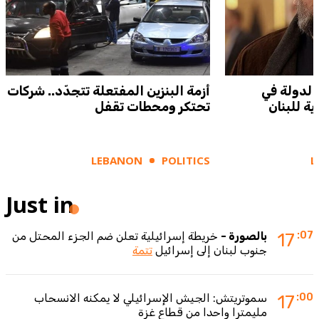
الدولة في
أزمة البنزين المفتعلة تتجدّد.. شركات
ة للبنان
تحتكر ومحطات تقفل
LEBANON
POLITICS
L
Just in
:07
17
بالصورة -
خريطة إسرائيلية تعلن ضم الجزء المحتل من
جنوب لبنان إلى إسرائيل
تتمة
:00
17
سموتريتش: الجيش الإسرائيلي لا يمكنه الانسحاب
مليمترا واحدا من قطاع غزة