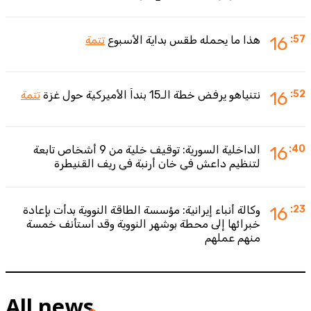
:57
16
هذا ما يحمله طقس بداية الأسبوع
تتمة
:52
16
نتنياهو يرفض خطة الـ15 بنداً الأميركية حول غزة
تتمة
:40
16
الداخلية السورية: توقيف خلية من 9 أشخاص تابعة
لتنظيم داعش في خان أرنبة في ريف القنيطرة
:23
16
وكالة أنباء إيرانية: مؤسسة الطاقة النووية بدأت بإعادة
خبرائها إلى محطة بوشهر النووية وقد استأنف خمسة
منهم عملهم
All news