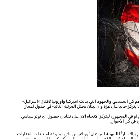
 كل المساعي والجهود التي بذلت اميركيا واوروبيا لاقناع «اسرائيل»
تركز حاليا على غزة وان لبنان يحتل المرتبة الثانية في جدول اعمال
اغ او في المجهول، ليتركز الاتجاه الان على تفادي حصول اي توتر سياسي
 في كل الأحوال.
براك، تاركًا المهمة لمورغان أورتاغوس، التي تبدو قد استبدلت القفازات
لجنرال براد كوبر، الذي حل محل الجنرال مايكل كوريلا المعروف بلقب