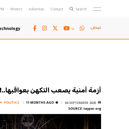
PM
Writers
Advertise
Contact
Search
Horoscope
Polls
echnology
Jobs
TTV
Writers
TTV Plus
أزمة أمنية يصعب التكهن بعواقبها..!
POLITICS
11 MONTHS AGO
04 SEPTEMBER 2025
SOURCE:
tayyar.org