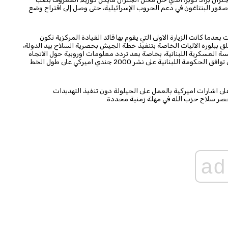
صقور البنتاغون في دعم الحروب الإسرائيلية، حتى وصل إلى اقتراح وضع
دما كانت الزيارة الاولى التي يقوم بها قائد القيادة المركزية تكون
علق ببلورة الاليات الخاصة بتنفيذ خطة الجيش بحصرية السلاح بيد الدولة،
 العسكرية اللبنانية، بخاصة بعد تردد معلومات اوروبية حول الاتجاه
باقناع «اسرائيل» بالانسحاب التدريجي من التلال الخمس على ان توافق الحكومة اللبنانية على نشر 2000 جندي اميركي على طول الخط
ى اشارات اميركية بالعمل على الحيلولة دون تنفيذ التهديدات
 بحصر سلاح حزب الله في مهلة زمنية محددة.
ad