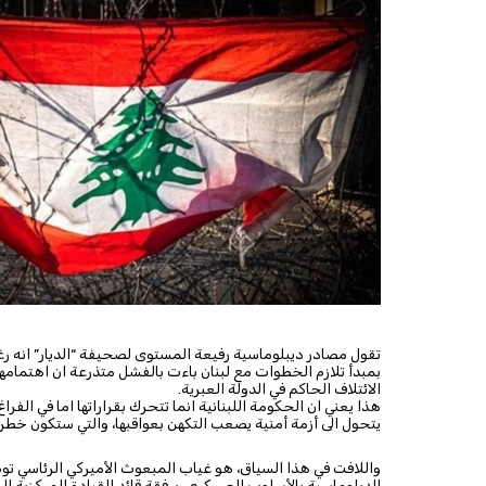
تقول مصادر ديبلوماسية رفيعة المستوى لصحيفة “الديار” انه رغم
بمبدأ تلازم الخطوات مع لبنان باءت بالفشل متذرعة ان اهتمامها ي
الائتلاف الحاكم في الدولة العبرية.
هذا يعني ان الحكومة اللبنانية انما تتحرك بقراراتها اما في الفر
يتحول الى أزمة أمنية يصعب التكهن بعواقبها، والتي ستكون خطرة
واللافت في هذا السياق، هو غياب المبعوث الأميركي الرئاسي توم 
الدبلوماسية بالأسلوب العسكري، برفقة قائد القيادة المركزية ا