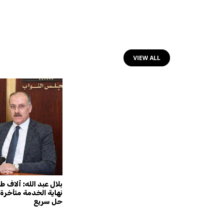
VIEW ALL
ريب
الخولي: رفع رواتب النوّاب إلى 5
بلال عبد الله: آلاف 
آلاف دولار غير مبرّر!
نهاية الخدمة متأخرة 
حل سريع