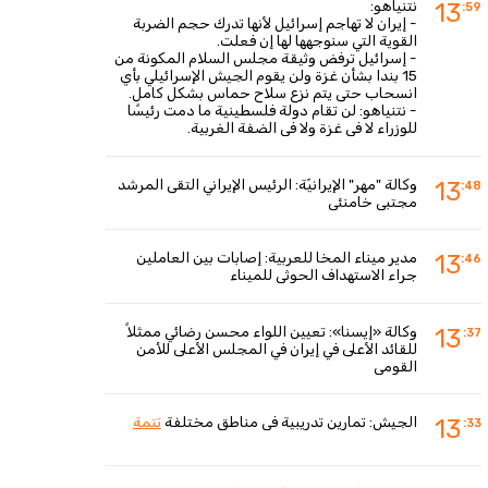
نتنياهو:
13
:59
- إيران لا تهاجم إسرائيل لأنها تدرك حجم الضربة
القوية التي سنوجهها لها إن فعلت.
- إسرائيل ترفض وثيقة مجلس السلام المكونة من
15 بندا بشأن غزة ولن يقوم الجيش الإسرائيلي بأي
انسحاب حتى يتم نزع سلاح حماس بشكل كامل.
- نتنياهو: لن تقام دولة فلسطينية ما دمت رئيسًا
للوزراء لا في غزة ولا في الضفة الغربية.
وكالة "مهر" الإيرانيّة: الرئيس الإيراني التقى المرشد
13
:48
مجتبى خامنئي
مدير ميناء المخا للعربية: إصابات بين العاملين
13
:46
جراء الاستهداف الحوثي للميناء
وكالة «إيسنا»: تعيين اللواء محسن رضائي ممثلاً
13
:37
للقائد الأعلى في إيران في المجلس الأعلى للأمن
القومي
الجيش: تمارين تدريبية في مناطق مختلفة
تتمة
13
:33