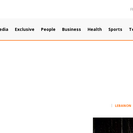
F
edia
Exclusive
People
Business
Health
Sports
T
LEBANON