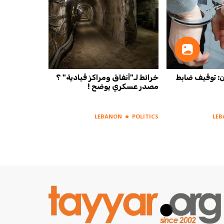
ان: توقيف ضابط
خرائط لـ"أنفاق ومراكز قيادية" ؟
مصدر عسكري يوضح !
LEBANON
POLITICS
LE