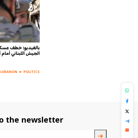
كفورد:
بالفيديو - حل "عبقري" للكهرباء
بالفيديو: خطف عسك
بنانية
من وزير القوات، وجعجع: برافو
الجيش اللبناني أمام أ
جو!
LEBANON
POLITICS
LEBANON
POLITICS
o the newsletter