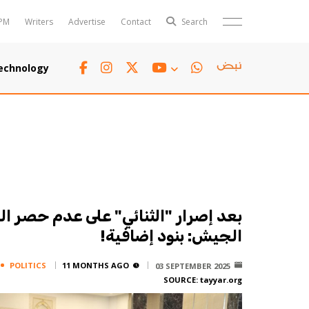
PM
Writers
Advertise
Contact
Search
Horoscope
Polls
echnology
Jobs
TTV
Writers
TTV Plus
بعد إصرار "الثنائي" على عدم حصر 
الجيش: بنود إضافية!
POLITICS
11 MONTHS AGO
03 SEPTEMBER 2025
SOURCE:
tayyar.org