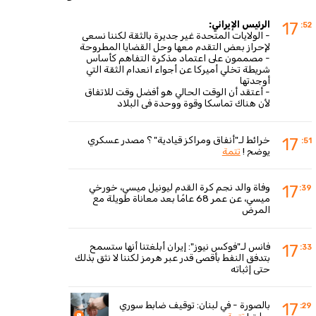
الرئيس الإيراني:
17
:52
- الولايات المتحدة غير جديرة بالثقة لكننا نسعى
لإحراز بعض التقدم معها وحل القضايا المطروحة
- مصممون على اعتماد مذكرة التفاهم كأساس
شريطة تخلي أميركا عن أجواء انعدام الثقة التي
أوجدتها
- أعتقد أن الوقت الحالي هو أفضل وقت للاتفاق
لأن هناك تماسكا وقوة ووحدة في البلاد
خرائط لـ"أنفاق ومراكز قيادية" ؟ مصدر عسكري
17
:51
يوضح !
تتمة
وفاة والد نجم كرة القدم ليونيل ميسي، خورخي
17
:39
ميسي، عن عمر 68 عامًا بعد معاناة طويلة مع
المرض
فانس لـ"فوكس نيوز": إيران أبلغتنا أنها ستسمح
17
:33
بتدفق النفط بأقصى قدر عبر هرمز لكننا لا نثق بذلك
حتى إثباته
بالصورة - في لبنان: توقيف ضابط سوري
17
:29