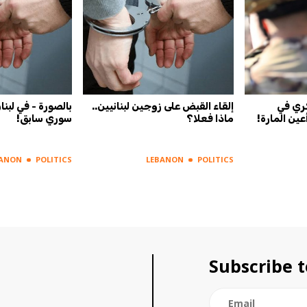
ري في
إلقاء القبض على زوجين لبنانيين..
بالصورة - في لبن
عين المارة!
ماذا فعلا؟
سوري سابق!
BANON
POLITICS
LEBANON
POLITICS
Subscribe t