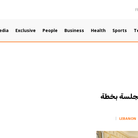
F
edia
Exclusive
People
Business
Health
Sports
T
الجلسة بخطة
LEBANON