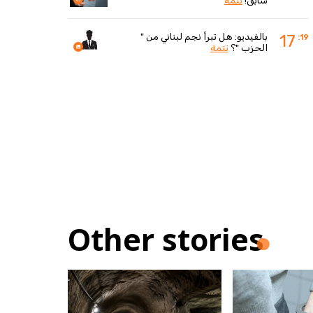
سابق!
تتمة
بالفيديو: هل تبرأ نجم لبناني من "
17
:19
الحزب "؟
تتمة
Other stories